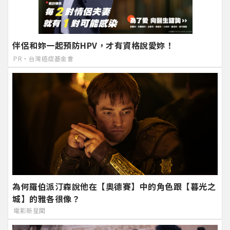
伴侶和妳一起預防HPV，才有資格說愛妳！
PR・台灣癌症基金會
為何羅伯派汀森說他在【奧德賽】中的角色跟【暮光之
城】的雅各很像？
電影新星聞