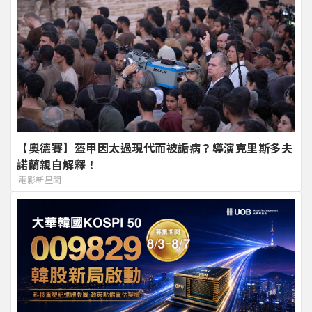
【奧德賽】盔甲因太過現代而被詬病？導演克里斯多夫
諾蘭親自解釋！
電影新星聞