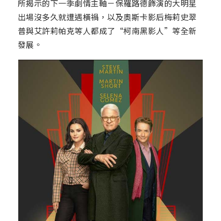
所揭示的下一季劇情主軸－保羅路德飾演的大明星
出場沒多久就遭遇橫禍，以及奧斯卡影后梅莉史翠
普與艾許莉帕克等人都成了“柯南黑影人”等全新
發展。