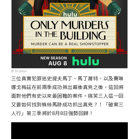
© Disney+
三位真實犯罪迷史提夫馬丁、馬丁蕭特、以及賽琳
娜戈梅茲在前兩季成功揪出幕後真兇之後，這回將
面對他們有史以來最困難的案件。搞笑三人這一回
又要如何找到蛛絲馬跡成功抓出真兇？！「破案三
人行」第三季將於8月8日強勢回歸！