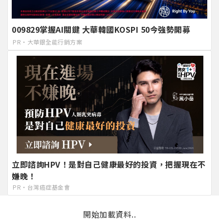
009829掌握AI關鍵 大華韓國KOSPI 50今強勢開募
PR・大華銀全能行銷方案
立即諮詢HPV！是對自己健康最好的投資，把握現在不
嫌晚！
PR・台灣癌症基金會
開始加載資料..