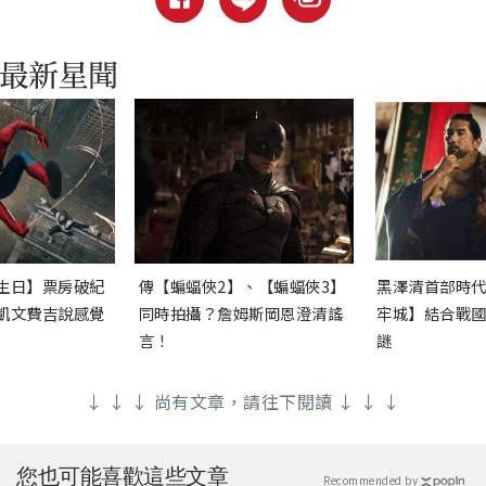
生日】票房破紀
傳【蝙蝠俠2】、【蝙蝠俠3】
黑澤清首部時
凱文費吉說感覺
同時拍攝？詹姆斯岡恩澄清謠
牢城】結合戰
言！
謎
↓ ↓ ↓ 尚有文章，請往下閱讀 ↓ ↓ ↓
您也可能喜歡這些文章
Recommended by