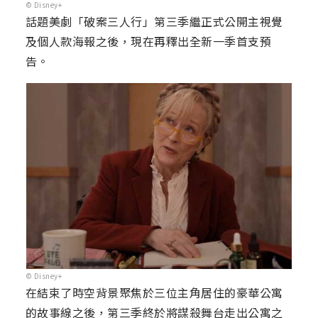
© Disney+
話題美劇「破案三人行」第三季繼正式公開主視覺
及個人款海報之後，現在再釋出全新一季首支預
告。
© Disney+
在結束了時空背景聚焦於三位主角居住的豪華公寓
的故事線之後，第三季終於將謀殺舞台走出公寓之