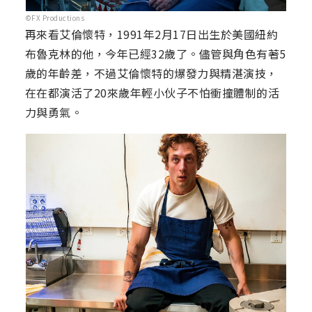
©FX Productions
再來看艾倫懷特，1991年2月17日出生於美國紐約
布魯克林的他，今年已經32歲了。儘管與角色有著5
歲的年齡差，不過艾倫懷特的爆發力與精湛演技，
在在都演活了20來歲年輕小伙子不怕衝撞體制的活
力與勇氣。