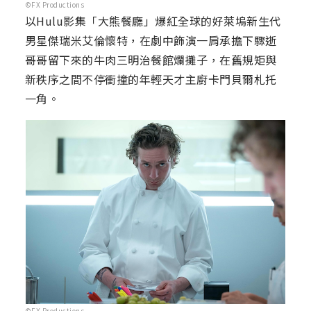
©FX Productions
以Hulu影集「大熊餐廳」爆紅全球的好萊塢新生代
男星傑瑞米艾倫懷特，在劇中飾演一肩承擔下驟逝
哥哥留下來的牛肉三明治餐館爛攤子，在舊規矩與
新秩序之間不停衝撞的年輕天才主廚卡門貝爾札托
一角。
©FX Productions