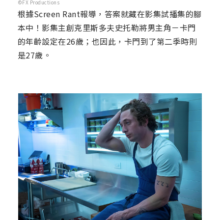
©FX Productions
根據Screen Rant報導，答案就藏在影集試播集的腳
本中！影集主創克里斯多夫史托勒將男主角－卡門
的年齡設定在26歲；也因此，卡門到了第二季時則
是27歲。