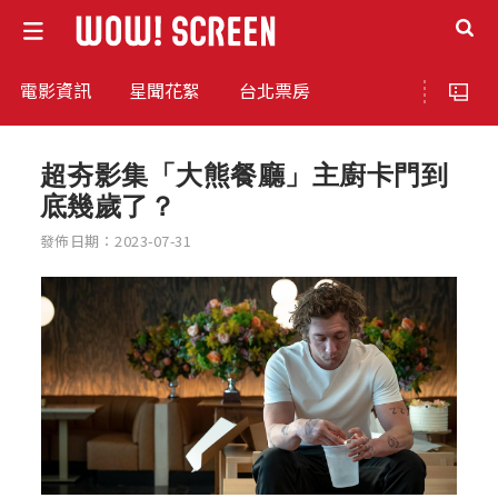
電影資訊
星聞花絮
台北票房
超夯影集「大熊餐廳」主廚卡門到
底幾歲了？
發佈日期：2023-07-31