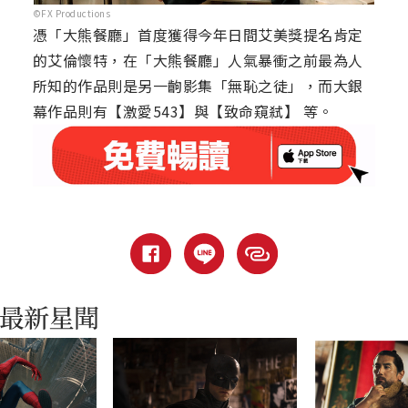
©FX Productions
憑「大熊餐廳」首度獲得今年日間艾美獎提名肯定
的艾倫懷特，在「大熊餐廳」人氣暴衝之前最為人
所知的作品則是另一齣影集「無恥之徒」，而大銀
幕作品則有【激愛543】與【致命窺弒】 等。