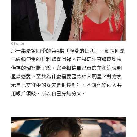
©Twitter
那一集是第四季的第4集「親愛的比利」，劇情則是
已經領便當的比利驚喜回歸。正是這件事讓麥凱拉
僅存的理智斷了線，完全相信自己真的在和這位明
星談戀愛。至於為什麼需要匯款給大明星？對方表
示自己交往中的女友是個控制狂，不讓他從兩人共
用帳戶領錢，所以自己身無分文。