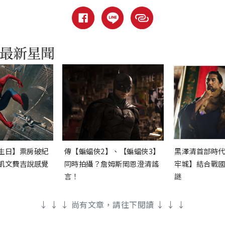
生日】票房破紀
傳【蝙蝠俠2】、【蝙蝠俠3】
黑澤清首部時
凱文費吉說感覺
同時拍攝？詹姆斯岡恩澄清謠
牢城】結合戰
言！
謎
↓ ↓ ↓ 尚有文章，請往下閱讀 ↓ ↓ ↓