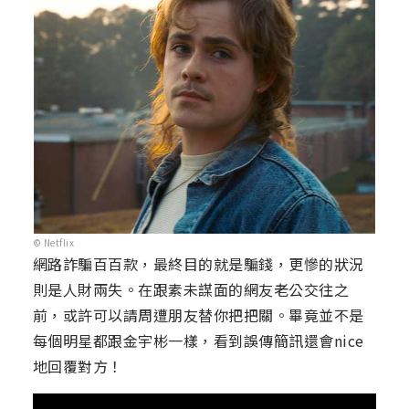
© Netflix
網路詐騙百百款，最終目的就是騙錢，更慘的狀況
則是人財兩失。在跟素未謀面的網友老公交往之
前，或許可以請周遭朋友替你把把關。畢竟並不是
每個明星都跟金宇彬一樣，看到誤傳簡訊還會nice
地回覆對方！