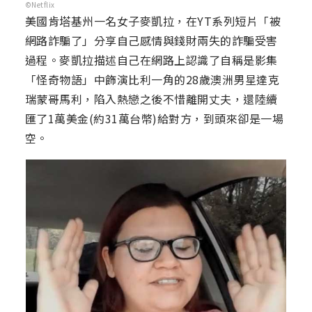
©Netflix
美國肯塔基州一名女子麥凱拉，在YT系列短片「被
網路詐騙了」分享自己感情與錢財兩失的詐騙受害
過程。麥凱拉描述自己在網路上認識了自稱是影集
「怪奇物語」中飾演比利一角的28歲澳洲男星達克
瑞蒙哥馬利，陷入熱戀之後不惜離開丈夫，還陸續
匯了1萬美金(約31萬台幣)給對方，到頭來卻是一場
空。