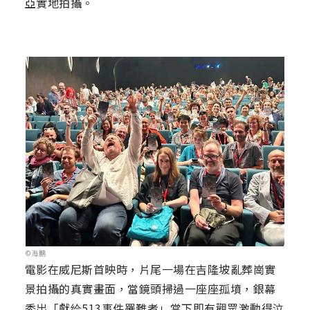
亞實地拍攝。
©海鵬
電影在威尼斯首映時，片尾一場在吉隆坡亂葬崗實
景拍攝的真實畫面，當鏡頭掃過一座座孤墳，銀幕
秀出「獻给513事件罹難者」當下即有觀眾激動得泣