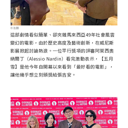
©海鵬
這部劇情看似簡單、卻夾雜馬來西亞49年社會風雲
變幻的電影，由於歷史高度及藝術創新，在威尼斯
影展掀起討論熱浪。一位平行獎項的評審阿萊西奧
納爾丁（Alessio Nardin）看完激動表示，【五月
雪】是他今年自開幕以來看到「最好看的電影」，
讓他幾乎想立刻頒獎給張吉安。