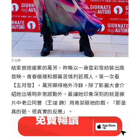
©海鵬
結束旅途疲累的萬芳，昨晚以一身雲彩雪紡裝出席
首映，青春模樣和銀幕苦情判若兩人。第一次看
【五月雪】，萬芳顯得格外冷靜，除了影展大會介
紹她出場時非常感動外，最讓她印象深刻的就是被
片中老公阿豐（王竣 飾）用青菜砸她的戲，「那是
真的砸、很真實的反應」。