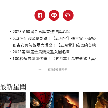
．
2023第60屆金馬獎完整得獎名單
．
513倖存者家屬見證！【五月雪】張吉安、孫松榮金馬飄雪前開講
．
張吉安勇氣觀眾大爆發！【五月雪】維也納首映獲激賞
．
2023第60屆金馬獎完整入圍名單
．
100秒預告處處伏筆！【五月雪】萬芳遭罵「臭婊子」
看更多相關報導