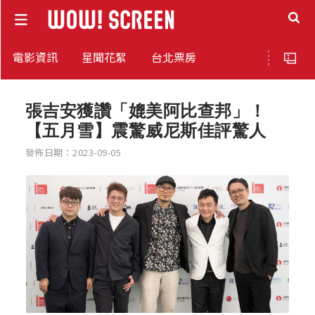
電影資訊
星聞花絮
台北票房
張吉安獲讚「媲美阿比查邦」！
【五月雪】震驚威尼斯佳評驚人
發佈日期：2023-09-05