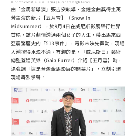
© photo credit: Giulia Barini / Giornate Degli Autori
由「金馬新導演」張吉安執導、金鐘金曲獎得主萬
芳主演的新片【五月雪】（Snow In
Midsummer），於9月4日在威尼斯影展舉行世界
首映，該片劇情透過兩個女子的人生，帶出馬來西
亞震驚歷史的「513事件」，電影未映先轟動，現場
人潮擠得水洩不通。有趣的是，「威尼斯日」藝術
總監蓋婭芙樂（Gaia Furrer）介紹【五月雪】時，
還強調「這是台灣金馬影展的開幕片」，立刻引爆
現場轟烈掌聲。