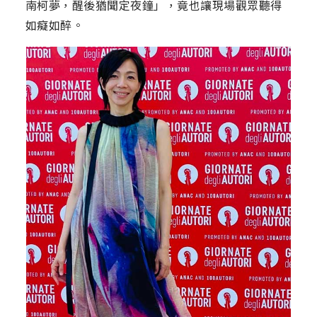
南柯夢，醒後猶聞定夜鐘」，竟也讓現場觀眾聽得
如癡如醉。