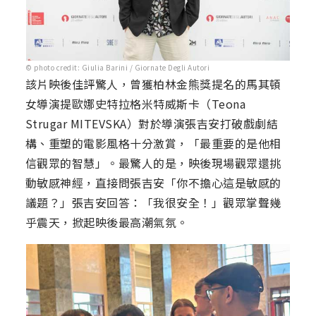
© photo credit: Giulia Barini / Giornate Degli Autori
該片映後佳評驚人，曾獲柏林金熊獎提名的馬其頓
女導演提歐娜史特拉格米特威斯卡（Teona
Strugar MITEVSKA）對於導演張吉安打破戲劇結
構、重塑的電影風格十分激賞，「最重要的是他相
信觀眾的智慧」。最驚人的是，映後現場觀眾還挑
動敏感神經，直接問張吉安「你不擔心這是敏感的
議題？」張吉安回答：「我很安全！」觀眾掌聲幾
乎震天，掀起映後最高潮氣氛。