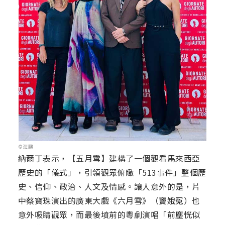
©海鵬
納爾丁表示，【五月雪】建構了一個觀看馬來西亞
歷史的「儀式」，引領觀眾俯瞰「513事件」整個歷
史、信仰、政治、人文及情感。讓人意外的是，片
中蔡寶珠演出的廣東大戲《六月雪》（竇娥冤）也
意外吸睛觀眾，而最後墳前的粵劇演唱「前塵恍似