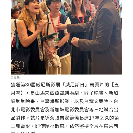
©海鵬
獲選第80屆威尼斯影展「威尼斯日」競賽片的【五
月雪】，是由馬來西亞晟創娛樂、匠子映畫、新加
坡堂堂映畫、台灣海鵬影業，以及台灣文策院、台
北市電影委員會及新加坡電影委員會等三地聯合出
品製作。該片是導演張吉安籌備長達17年之久的第
二部電影，即使題材敏感，依然堅持全片在馬來西