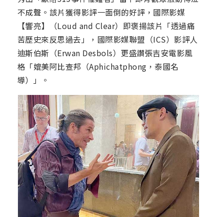
不成聲。該片獲得影評一面倒的好評，國際影媒
【響亮】（Loud and Clear）即褒揚該片「透過痛
苦歷史來反思過去」，國際影媒聯盟（ICS）影評人
迪斯伯斯（Erwan Desbols）更盛讚張吉安電影風
格「媲美阿比查邦（Aphichatphong，泰國名
導）」。