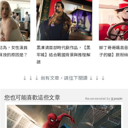
認為，女性演員
黑澤清首部時代劇作品，【黑
柳丁哥哥飆高音
演技的原因是？
牢城】結合戰國背景與推理解
子的貓】掀粉絲
謎
↓ ↓ ↓ 尚有文章，請往下閱讀 ↓ ↓ ↓
您也可能喜歡這些文章
Recommended by