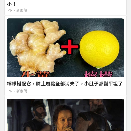
小！
PR・新素簡
檸檬搭配它，臉上斑點全部消失了，小肚子都變平坦了
PR・新素簡