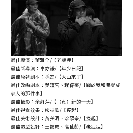
最佳導演：蕭雅全/【老狐狸】
最佳新導演：卓亦謙/【年少日記】
最佳原著劇本：孫杰/【大山來了】
最佳改編劇本：吳瑾蓉、程偉豪/【關於我和鬼變成
家人的那件事】
最佳攝影：余靜萍/【（真）新的一天】
最佳視覺效果：嚴振欽/【疫起】
最佳美術設計：黃美清、涂碩峯/【疫起】
最佳造型設計：王誌成、高仙齡/【老狐狸】