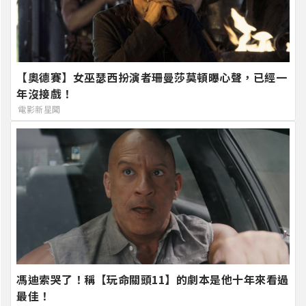
【奧德賽】女巫瑟西扮演者珊曼莎莫頓曝心聲，已經一
年沒接戲！
電影新星聞
馮迪索哭了！稱【玩命關頭11】的劇本是他十年來看過
最佳！