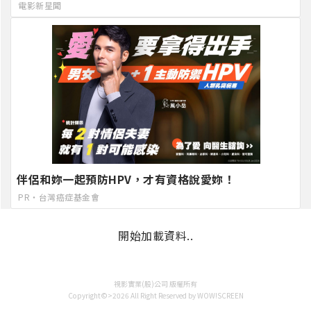
電影新星聞
伴侶和妳一起預防HPV，才有資格說愛妳！
PR・台灣癌症基金會
開始加載資料..
視影實業(股)公司 版權所有
Copyright©>2026 All Right Reserved by WOW!SCREEN