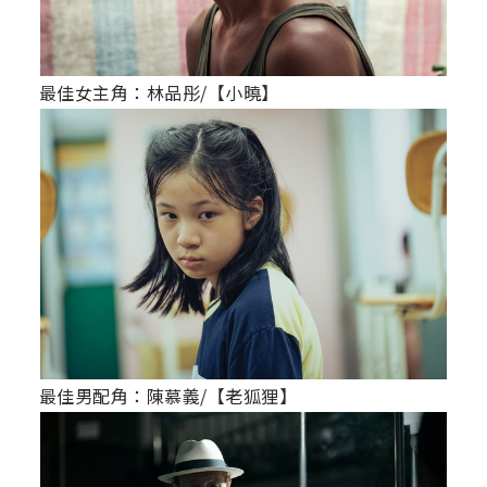
最佳女主角：林品彤/【小曉】
最佳男配角：陳慕義/【老狐狸】