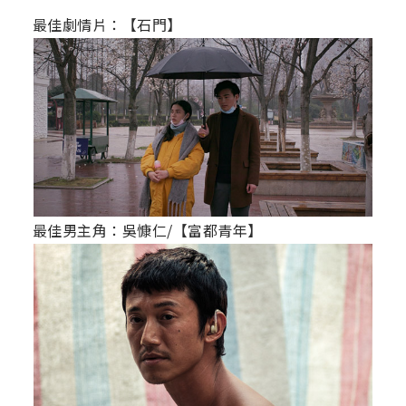
最佳劇情片：【石門】
最佳男主角：吳慷仁/【富都青年】