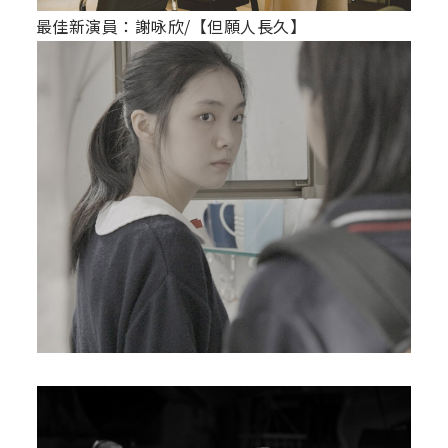
最佳新演員：謝咏欣/【但願人長久】