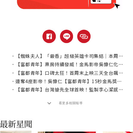
．
【蜘蛛夫人】「最香」超級英雄卡司集結｜本周上線、電視首播推薦
．
【富都青年】票房持續發威！金馬影帝吳慷仁化身寵粉魔人勤跑宣傳
．
【富都青年】口碑太狂！首周末上映三天全台飆近1500萬
．
連奪4座影帝！吳慷仁【富都青年】15秒金馬獎影片引影迷朝聖影帝潮
．
【富都青年】台灣搶先全球首映！監製李心潔感動淚灑首映
看更多相關報導