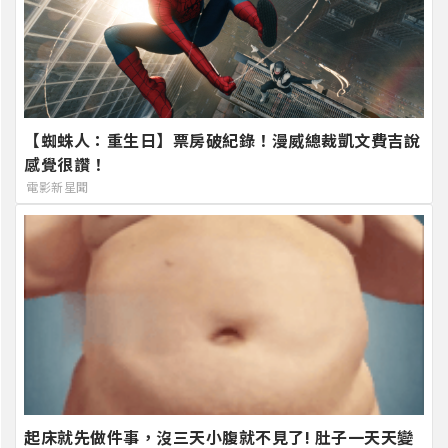
【蜘蛛人：重生日】票房破紀錄！漫威總裁凱文費吉說
感覺很讚！
電影新星聞
起床就先做件事，沒三天小腹就不見了! 肚子一天天變