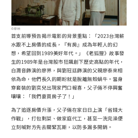
©華映
首支前導預告揭示電影的背景重點：「2023台灣薪
水跟不上房價的成長，『有房』成為年輕人的幻
想，希望回到1989美好年代。」《老狐狸》故事發
生的1989年是台灣股市狂飆創下歷史高點的年代，
白潤音飾演的廖界，與劉冠廷飾演的父親廖泰來相
依為命，他們長久的期盼就是脫離無殼蝸牛。當身
穿套裝的劉奕兒出現家門口報喜，父子倆不停興奮
嚷嚷：「我們要買房子了！」
為了追逐房價升漲，父子倆在家日日上演「省錢大
作戰」，打包剩菜、做家庭代工，甚至一洗完澡便
立刻喊對方先去關緊瓦斯，以防多漏多開銷。