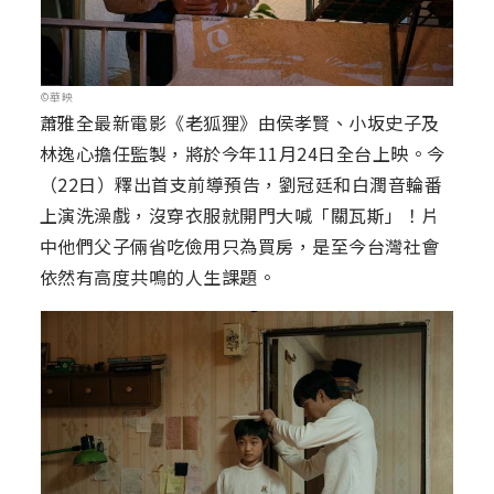
©華映
蕭雅全最新電影《老狐狸》由侯孝賢、小坂史子及
林逸心擔任監製，將於今年11月24日全台上映。今
（22日）釋出首支前導預告，劉冠廷和白潤音輪番
上演洗澡戲，沒穿衣服就開門大喊「關瓦斯」！片
中他們父子倆省吃儉用只為買房，是至今台灣社會
依然有高度共鳴的人生課題。