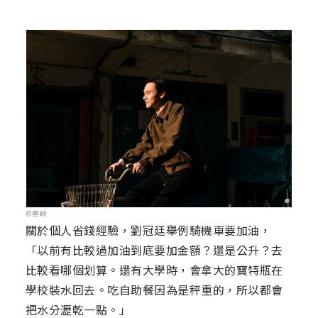
©華映
關於個人省錢經驗，劉冠廷舉例騎機車要加油，
「以前有比較過加油到底要加金額？還是公升？去
比較看哪個划算。還有大學時，會拿大的寶特瓶在
學校裝水回去。吃自助餐因為是秤重的，所以都會
把水分瀝乾一點。」