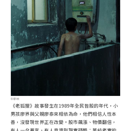
©華映
《老狐狸》故事發生在1989年全民皆股的年代，小
男孩廖界與父親廖泰來相依為命，他們相信人性本
善，沒發現世界正在改變。股市飆漲、物價翻倍，
有人一夕暴富，有人意識到現實殘酷；單純老實的