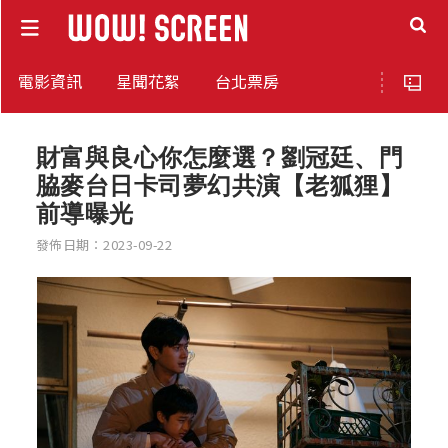
電影資訊
星聞花絮
台北票房
財富與良心你怎麼選？劉冠廷、門
脇麥台日卡司夢幻共演【老狐狸】
前導曝光
發佈日期：2023-09-22