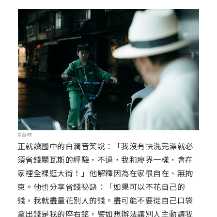
©華映
正就讀國中的白潤音笑說：「我沒有快洗完澡就必
須省錢關瓦斯的經驗，不過，我和廖界一樣，會在
家裡全裸逛大街！」他解釋因為在家很自在、無拘
束。他也分享省錢祕訣：「如果可以不花自己的
錢，我就盡量花別人的錢。盡可能不要從自己口袋
拿出錢是我的座右銘，譬如想辦法讓別人主動請我