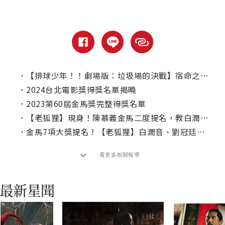
．
【排球少年！！劇場版：垃圾場的決戰】宿命之戰夢幻開打！｜本周上線、電視首播推薦
．
2024台北電影獎得獎名單揭曉
．
2023第60屆金馬獎完整得獎名單
．
【老狐狸】現身！陳慕義金馬二度提名，教白潤音「干我屁事」斷絕同情法
．
金馬7項大獎提名！【老狐狸】白潤音、劉冠廷被點名「最大遺珠」
看更多相關報導