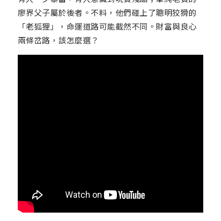
廖界父子屬於後者。不料，他們碰上了聰明狡猾的
「老狐狸」，命運道路可能截然不同。財富與良心
兩條岔路，該怎麼選？