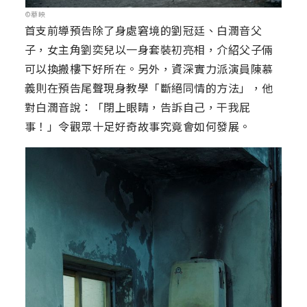
©華映
首支前導預告除了身處窘境的劉冠廷、白潤音父
子，女主角劉奕兒以一身套裝初亮相，介紹父子倆
可以換搬樓下好所在。另外，資深實力派演員陳慕
義則在預告尾聲現身教學「斷絕同情的方法」，他
對白潤音說：「閉上眼睛，告訴自己，干我屁
事！」令觀眾十足好奇故事究竟會如何發展。