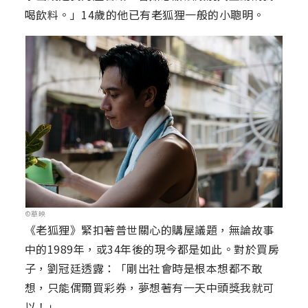
喝飲料。」14歲的他已有老狐狸一般的小聰明。
©華映
《老狐狸》緊扣著普世關心的購屋議題，無論故事
中的1989年，或34年後的現今都是如此。對於買房
子，劉冠廷透露：「剛出社會時是根本想都不敢
想，只能偶爾買彩券，夢想著有一天中頭獎我就可
以！」