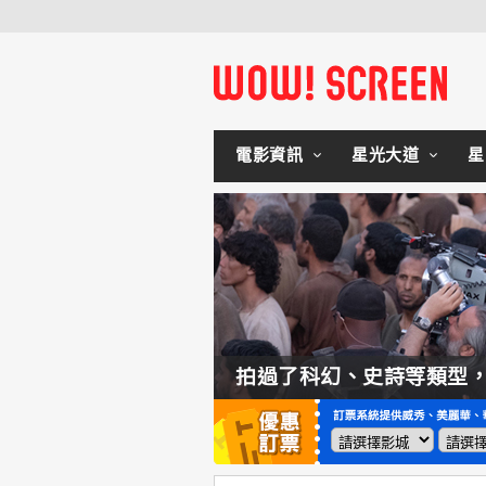
電影資訊
星光大道
星
如何交棒蜘蛛人？湯姆霍蘭：「我們有一個完整的計畫。」
拍過了科幻、史詩等類型