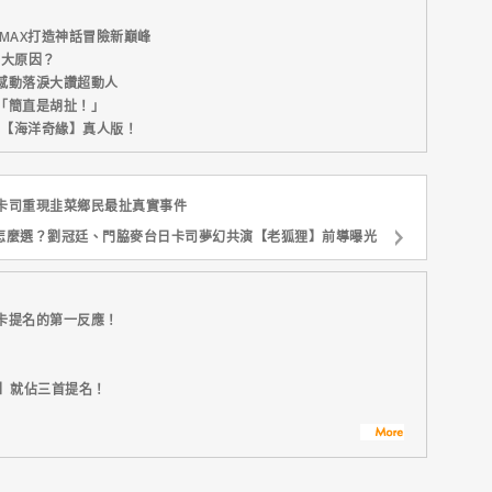
MAX打造神話冒險新巔峰
五大原因？
感動落淚大讚超動人
「簡直是胡扯！」
新片【海洋奇緣】真人版！
卡司重現韭菜鄉民最扯真實事件
怎麼選？劉冠廷、門脇麥台日卡司夢幻共演【老狐狸】前導曝光
卡提名的第一反應！
比】就佔三首提名！