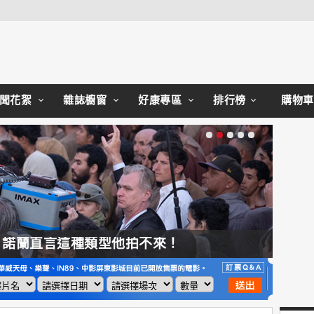
Close
聞花絮
雜誌櫥窗
好康專區
排行榜
購物車
，諾蘭直言這種類型他拍不來！