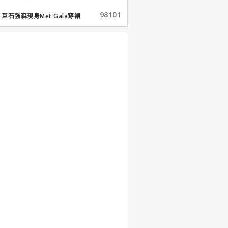
98101
巨石強森現身Met Gala穿裙
子...