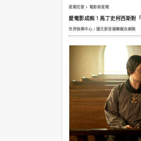
星聞花絮
電影新星聞
愛電影成痴！馬丁史柯西斯對
世界娛樂中心 / 圖文影音檔轉載自網路