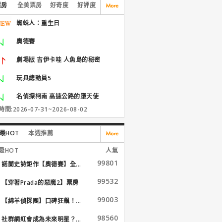
票房
全美票房
好奇度
好評度
蜘蛛人：重生日
奧德賽
劇場版 吉伊卡哇 人魚島的秘密
玩具總動員5
名偵探柯南 高速公路的墮天使
間:2026-07-31~2026-08-02
最HOT
本週推薦
最HOT
人氣
99801
諾蘭史詩鉅作【奧德賽】全...
99532
【穿著Prada的惡魔2】票房
大...
99003
【綿羊偵探團】口碑狂飆！...
98560
社群網紅會成為未來明星？...