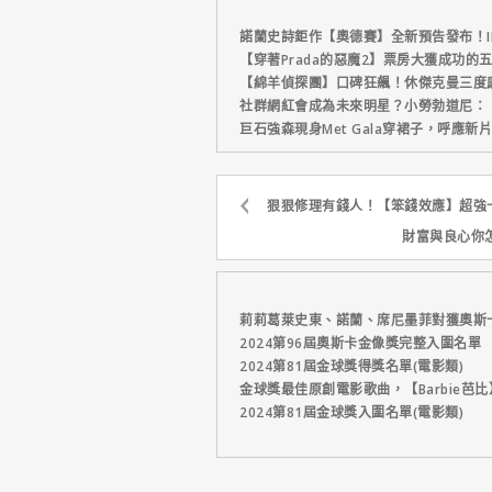
諾蘭史詩鉅作【奧德賽】全新預告發布！I
【穿著Prada的惡魔2】票房大獲成功的
【綿羊偵探團】口碑狂飆！休傑克曼三度
社群網紅會成為未來明星？小勞勃道尼：
巨石強森現身Met Gala穿裙子，呼應
狠狠修理有錢人！【笨錢效應】超強
財富與良心你
莉莉葛萊史東、諾蘭、席尼墨菲對獲奧斯
2024第96屆奧斯卡金像獎完整入圍名單
2024第81屆金球獎得獎名單(電影類)
金球獎最佳原創電影歌曲，【Barbie芭
2024第81屆金球獎入圍名單(電影類)