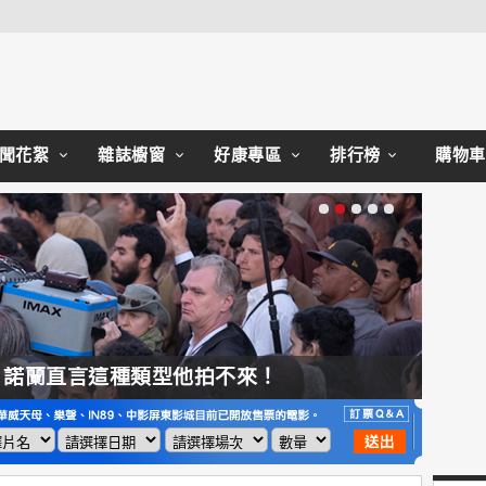
Close
聞花絮
雜誌櫥窗
好康專區
排行榜
購物車
，諾蘭直言這種類型他拍不來！