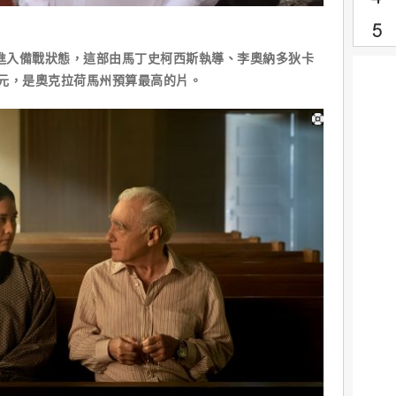
經進入備戰狀態，這部由馬丁史柯西斯執導、李奧納多狄卡
元，是奧克拉荷馬州預算最高的片。