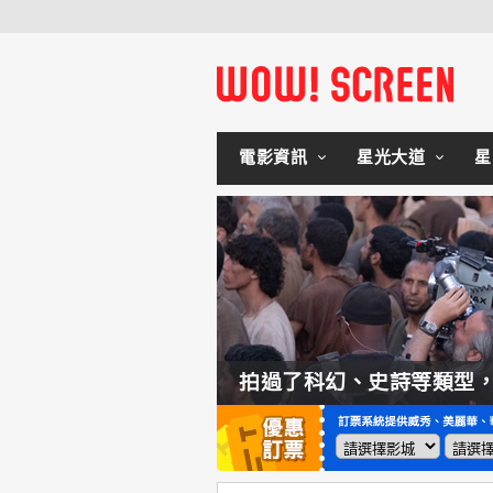
電影資訊
星光大道
星
如何交棒蜘蛛人？湯姆霍蘭：「我們有一個完整的計畫。」
拍過了科幻、史詩等類型