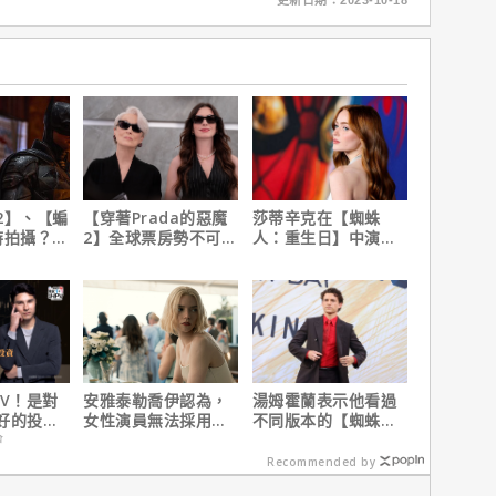
更新日期：2023-10-18
2】、【蝙
【穿著Prada的惡魔
莎蒂辛克在【蜘蛛
時拍攝？詹
2】全球票房勢不可
人：重生日】中演的
清謠言！
擋！蟬聯台美票房冠
角色，如何為MCU埋
軍、兩週狂破4.3億美
下伏筆？
元
PV！是對
安雅泰勒喬伊認為，
湯姆霍蘭表示他看過
好的投
女性演員無法採用方
不同版本的【蜘蛛
在不嫌
法演技的原因是？
人：重生日】剪輯，
會
這版完全不行！
Recommended by