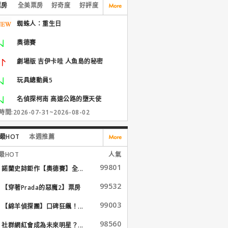
票房
全美票房
好奇度
好評度
蜘蛛人：重生日
奧德賽
劇場版 吉伊卡哇 人魚島的秘密
玩具總動員5
名偵探柯南 高速公路的墮天使
間:2026-07-31~2026-08-02
最HOT
本週推薦
最HOT
人氣
99801
諾蘭史詩鉅作【奧德賽】全...
99532
【穿著Prada的惡魔2】票房
大...
99003
【綿羊偵探團】口碑狂飆！...
98560
社群網紅會成為未來明星？...