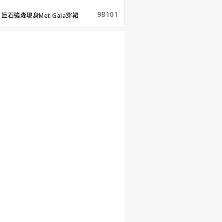
98101
巨石強森現身Met Gala穿裙
子...