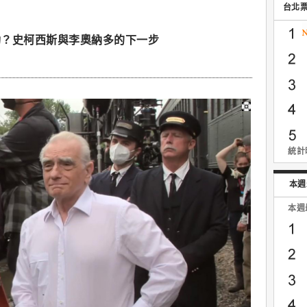
台北
功？史柯西斯與李奧納多的下一步
統計時
本週
本週