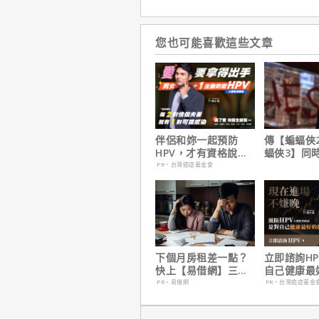
您也可能喜歡這些文章
伴侶和妳一起預防
傳【蝙蝠俠
HPV，才有資格說愛
蝠俠3】同
妳！
姆斯岡恩澄
PR・台灣癌症基金會
下個月房租差一點？
立即諮詢H
快上【易借網】三分
自己健康最
鐘解決燃眉之急
資，把握現
PR・易借網
PR・台灣癌症基金
晚！