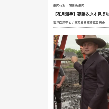
星聞花絮
電影新星聞
【花月殺手】要賺多少才算成
世界娛樂中心 / 圖文影音檔轉載自網路