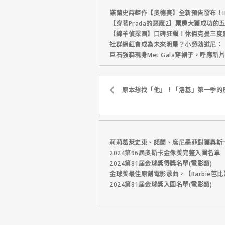
諾蘭史詩鉅作【奧德賽】全新預告發布！I
【穿著Prada的惡魔2】票房大獲成功的
【綿羊偵探團】口碑狂飆！休傑克曼三度
社群網紅會成為未來明星？小勞勃道尼：
巨石強森現身Met Gala穿裙子，呼應
原本想找「他」！「洛基」第一季的
莉莉葛萊史東、諾蘭、席尼墨菲對獲奧斯
2024第96屆奧斯卡金像獎完整入圍名單
2024第81屆金球獎得獎名單(電影類)
金球獎最佳原創電影歌曲，【Barbie芭
2024第81屆金球獎入圍名單(電影類)