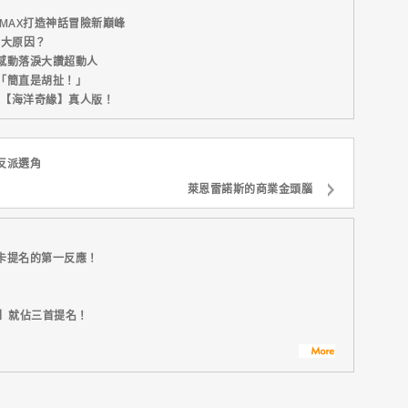
MAX打造神話冒險新巔峰
五大原因？
感動落淚大讚超動人
「簡直是胡扯！」
新片【海洋奇緣】真人版！
反派選角
萊恩雷諾斯的商業金頭腦
卡提名的第一反應！
比】就佔三首提名！