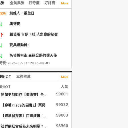
票房
全美票房
好奇度
好評度
蜘蛛人：重生日
奧德賽
劇場版 吉伊卡哇 人魚島的秘密
玩具總動員5
名偵探柯南 高速公路的墮天使
間:2026-07-31~2026-08-02
最HOT
本週推薦
最HOT
人氣
99801
諾蘭史詩鉅作【奧德賽】全...
99532
【穿著Prada的惡魔2】票房
大...
99003
【綿羊偵探團】口碑狂飆！...
98560
社群網紅會成為未來明星？...