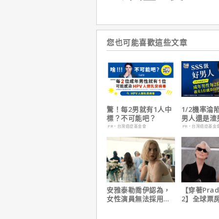
您也可能喜歡這些文章
驚！每2男就有1人中
1/2機率淪
標？不可能吧？
男人還是渣
在這
PR・台灣癌症基金會
PR・台灣癌症基金
安雅泰勒喬伊認為，
【穿著Pra
女性演員無法採用方
2】全球票
法演技的原因是？
擋！蟬聯台
軍、兩週狂破