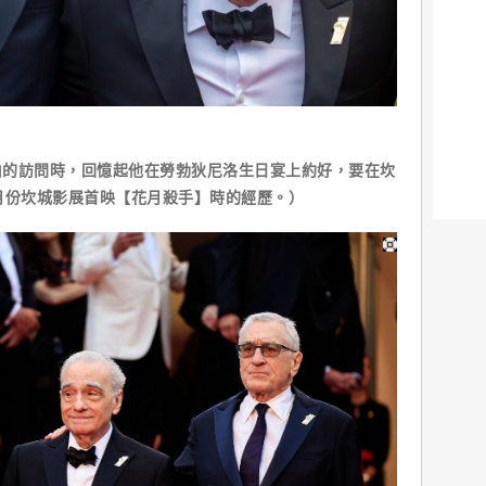
伯的訪問時，回憶起他在勞勃狄尼洛生日宴上約好，要在坎
月份坎城影展首映【花月殺手】時的經歷。）