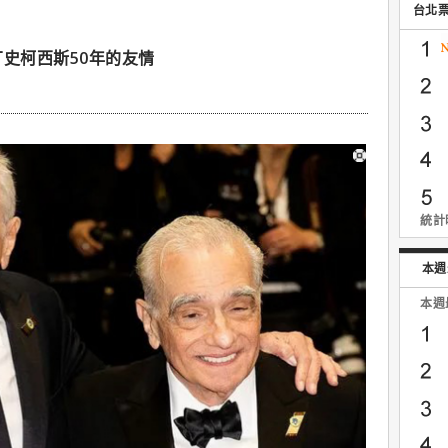
台北
丁史柯西斯50年的友情
統計時
本週
本週