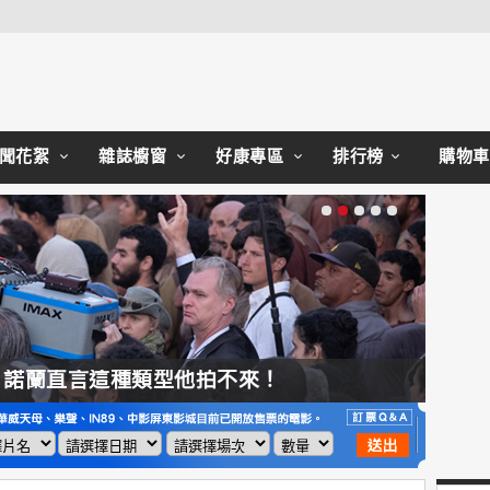
Close
聞花絮
雜誌櫥窗
好康專區
排行榜
購物車
，諾蘭直言這種類型他拍不來！