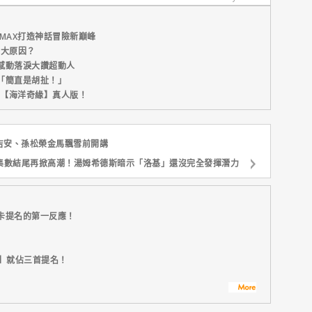
MAX打造神話冒險新巔峰
五大原因？
感動落淚大讚超動人
「簡直是胡扯！」
新片【海洋奇緣】真人版！
吉安、孫松榮金馬飄雪前開講
集數結尾再掀高潮！湯姆希德斯暗示「洛基」還沒完全發揮潛力
卡提名的第一反應！
比】就佔三首提名！