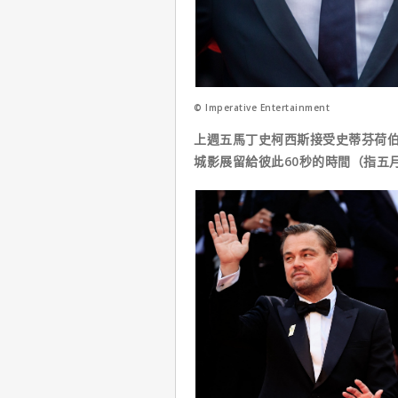
© Imperative Entertainment
上週五馬丁史柯西斯接受史蒂芬荷
城影展留給彼此60秒的時間（指五