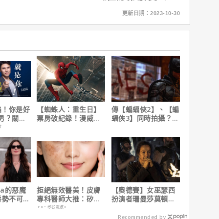
更新日期：2023-10-30
陷！你是好
【蜘蛛人：重生日】
傳【蝙蝠俠2】、【蝙
男？關鍵
票房破紀錄！漫威總
蝠俠3】同時拍攝？詹
裁凱文費吉說感覺很
姆斯岡恩澄清謠言！
會
讚！
da的惡魔
拒絕無效醫美！皮膚
【奧德賽】女巫瑟西
房勢不可
專科醫師大推：矽谷
扮演者珊曼莎莫頓曝
美票房冠
電波 X 讓肌膚由內而
心聲，已經一年沒接
PR・矽谷電波X
4.3億美
外更強韌
戲！
Recommended by