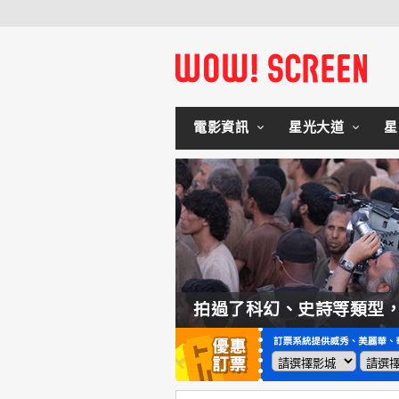
電影資訊
星光大道
星
如何交棒蜘蛛人？湯姆霍蘭：「我們有一個完整的計畫。」
拍過了科幻、史詩等類型