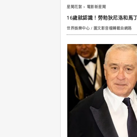
星聞花絮
電影新星聞
16歲就認識！勞勃狄尼洛和馬
世界娛樂中心 / 圖文影音檔轉載自網路