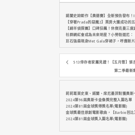
元
諾蘭史詩鉅作【奧德賽】全新預告發布！I
【穿著Prada的惡魔2】票房大獲成功的
【綿羊偵探團】口碑狂飆！休傑克曼三度
社群網紅會成為未來明星？小勞勃道尼：
巨石強森現身Met Gala穿裙子，呼應
513倖存者家屬見證！【五月雪】張
第二季最新
莉莉葛萊史東、諾蘭、席尼墨菲對獲奧斯
2024第96屆奧斯卡金像獎完整入圍名單
2024第81屆金球獎得獎名單(電影類)
金球獎最佳原創電影歌曲，【Barbie芭
2024第81屆金球獎入圍名單(電影類)