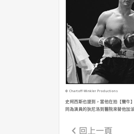
© Chartoff-Winkler Productions
史柯西斯也提到，當他在拍【蠻牛
同為演員的狄尼洛到醫院來替他加