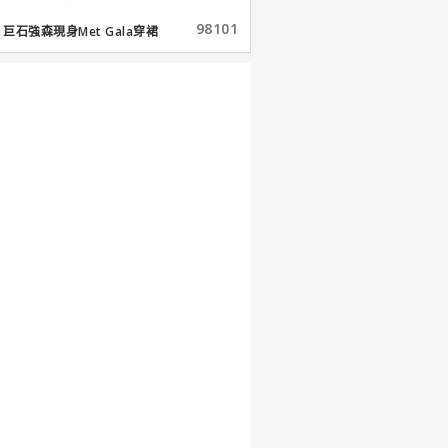
98101
巨石強森現身Met Gala穿裙
子...