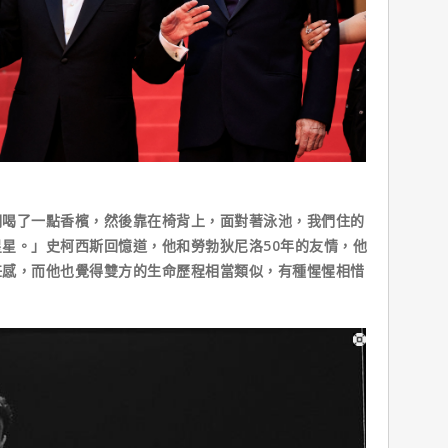
們喝了一點香檳，然後靠在椅背上，面對著泳池，我們住的
星。」史柯西斯回憶道，他和勞勃狄尼洛50年的友情，他
任感，而他也覺得雙方的生命歷程相當類似，有種惺惺相惜