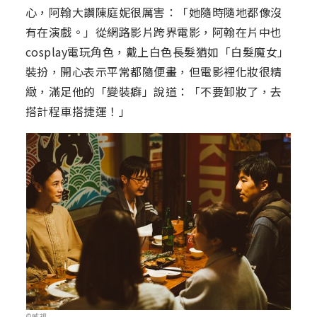
心，阿翰大讚陳庭妮很厲害：「她隨時隨地都像沒
有在演戲。」從網路影片跨界電影，阿翰在片中也
cosplay電玩角色，戴上白色長髮猶如「白髮魔女」
裝扮，開心表示平常都隨便畫，但電影裡化妝很精
緻，滿足他的「變裝癖」說道：「不要卸妝了，去
搭計程車搭捷運！」
©威視