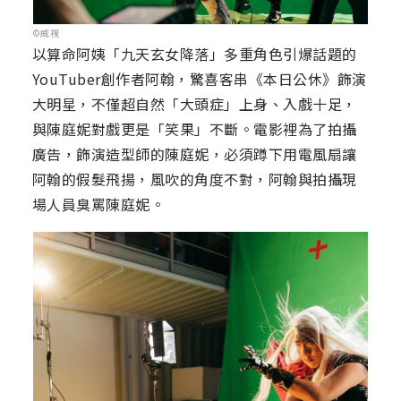
©威視
以算命阿姨「九天玄女降落」多重角色引爆話題的
YouTuber創作者阿翰，驚喜客串《本日公休》飾演
大明星，不僅超自然「大頭症」上身、入戲十足，
與陳庭妮對戲更是「笑果」不斷。電影裡為了拍攝
廣告，飾演造型師的陳庭妮，必須蹲下用電風扇讓
阿翰的假髮飛揚，風吹的角度不對，阿翰與拍攝現
場人員臭罵陳庭妮。