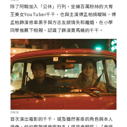
除了阿翰加入「公休」行列，坐擁百萬粉絲的大胃
王美女YouTuber千千，也與主演傅孟柏搞曖昧，傅
孟柏飾演修車黑手與方志友感情失和離婚，在小學
同學推薦下相親，認識了飾演賣馬桶的千千。
©威視
首次演出電影的千千，提及雖然客串的角色與本人
很像，但拍戲現場要面對多人還是會緊張：「要很