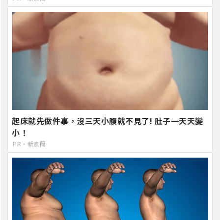
起床就先做件事，沒三天小腹就不見了! 肚子一天天變
小！
PR・新素簡