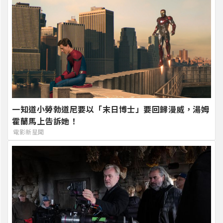
一知道小勞勃道尼要以「末日博士」要回歸漫威，湯姆
霍蘭馬上告訴她！
電影新星聞