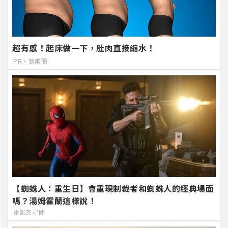
超有感！起床做一下，肚肉直接縮水！
PR・新素簡
【蜘蛛人：重生日】會重現制裁者和蜘蛛人的經典場面
嗎？湯姆霍蘭這樣說！
電影新星聞