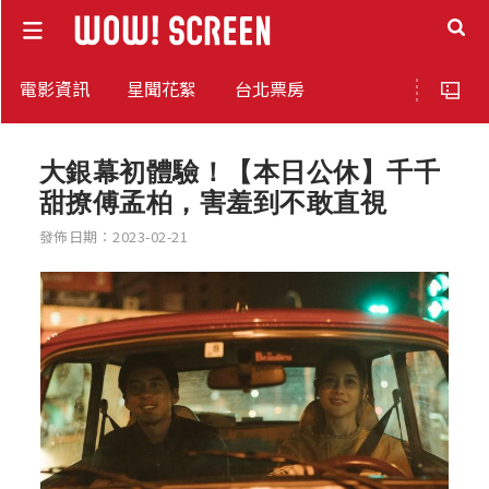
電影資訊
星聞花絮
台北票房
大銀幕初體驗！【本日公休】千千
甜撩傅孟柏，害羞到不敢直視
發佈日期：2023-02-21