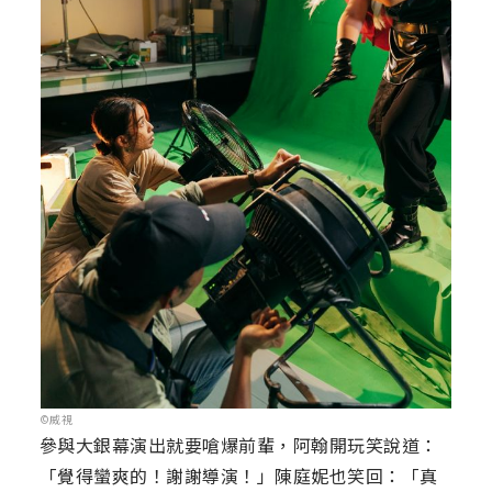
©威視
參與大銀幕演出就要嗆爆前輩，阿翰開玩笑說道：
「覺得蠻爽的！謝謝導演！」陳庭妮也笑回：「真