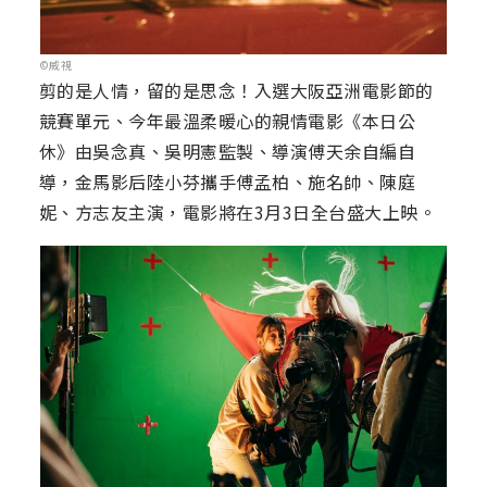
©威視
剪的是人情，留的是思念！入選大阪亞洲電影節的
競賽單元、今年最溫柔暖心的親情電影《本日公
休》由吳念真、吳明憲監製、導演傅天余自編自
導，金馬影后陸小芬攜手傅孟柏、施名帥、陳庭
妮、方志友主演，電影將在3月3日全台盛大上映。