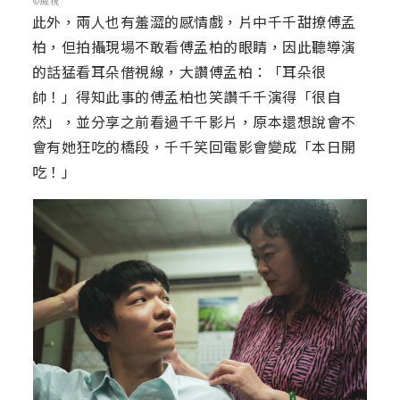
©威視
此外，兩人也有羞澀的感情戲，片中千千甜撩傅孟
柏，但拍攝現場不敢看傅孟柏的眼睛，因此聽導演
的話猛看耳朵借視線，大讚傅孟柏：「耳朵很
帥！」得知此事的傅孟柏也笑讚千千演得「很自
然」，並分享之前看過千千影片，原本還想說會不
會有她狂吃的橋段，千千笑回電影會變成「本日開
吃！」