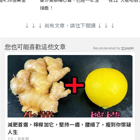
接戲！
↓ ↓ ↓ 尚有文章，請往下閱讀 ↓ ↓ ↓
您也可能喜歡這些文章
Recommended by
減肥首選，檸檬加它，堅持一週，腰細了，瘦到你懷疑
人生
PR・新素簡