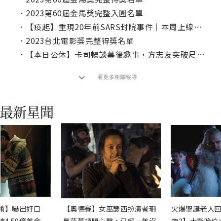
．
2023第60屆金馬獎完整入圍名單
．
【疫起】重現20年前SARS封院事件｜本周上線、電視首播推薦
．
2023台北電影獎完整得獎名單
．
【本日公休】卡司暢談幕後趣事，方志友突破尺度與傅孟柏上裸很自在
看更多相關報導
渝】嚇出好口
【奧德賽】女巫瑟西扮演者珊
火爆聖誕老人回
4.59億美金
曼莎莫頓曝心聲，已經一年沒
夜2】大衛哈伯