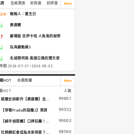
票房
全美票房
好奇度
好評度
蜘蛛人：重生日
奧德賽
劇場版 吉伊卡哇 人魚島的秘密
玩具總動員5
名偵探柯南 高速公路的墮天使
間:2026-07-31~2026-08-02
最HOT
本週推薦
最HOT
人氣
99801
諾蘭史詩鉅作【奧德賽】全...
99532
【穿著Prada的惡魔2】票房
大...
99003
【綿羊偵探團】口碑狂飆！...
98560
社群網紅會成為未來明星？...