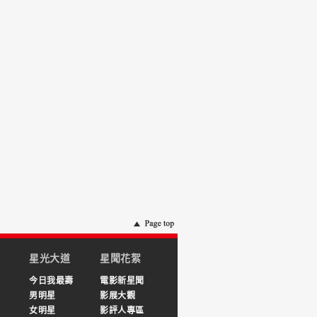
星光大道
星聞花絮
今日我最壽
電影新星聞
男明星
影展大觀
女明星
影評人專區