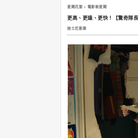
星聞花絮
電影新星聞
更高、更遠、更快！【驚奇隊長
迪士尼影業