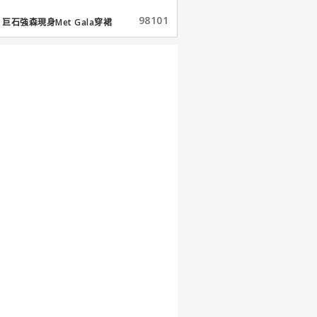
98101
巨石強森現身Met Gala穿裙
子...