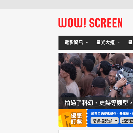
電影資訊
星光大道
星
如何交棒蜘蛛人？湯姆霍蘭：「我們有一個完整的計畫。」
拍過了科幻、史詩等類型