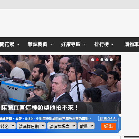
Close
聞花絮
雜誌櫥窗
好康專區
排行榜
購物車
，諾蘭直言這種類型他拍不來！