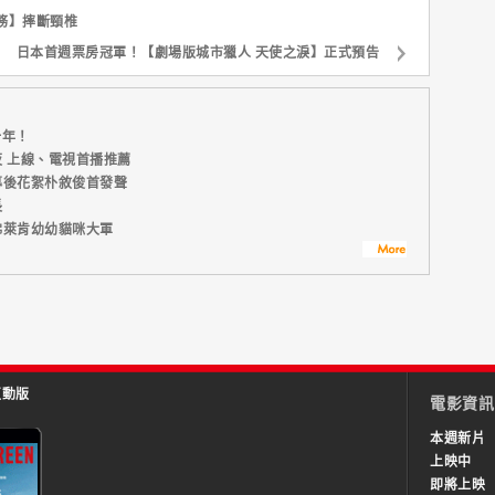
務】摔斷頸椎
日本首週票房冠軍！【劇場版城市獵人 天使之淚】正式預告
一年！
 上線、電視首播推薦
幕後花絮朴敘俊首發聲
長
佛萊肯幼幼貓咪大軍
互動版
電影資訊
本週新片
上映中
即將上映