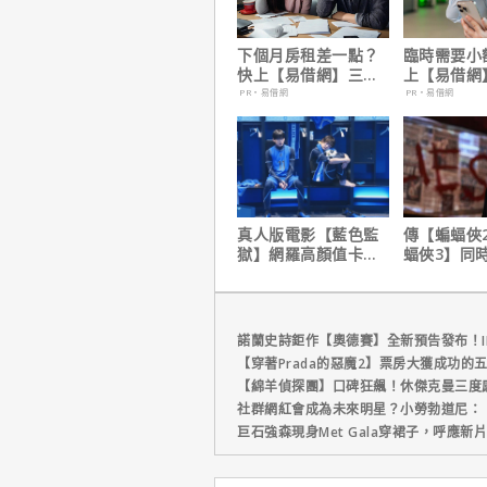
下個月房租差一點？
臨時需要小
快上【易借網】三分
上【易借網
鐘解決燃眉之急
幫！資金快
PR・易借網
PR・易借網
真人版電影【藍色監
傳【蝙蝠俠
獄】網羅高顏值卡司
蝠俠3】同
陣容
姆斯岡恩澄
諾蘭史詩鉅作【奧德賽】全新預告發布！I
【穿著Prada的惡魔2】票房大獲成功的
【綿羊偵探團】口碑狂飆！休傑克曼三度
社群網紅會成為未來明星？小勞勃道尼：
巨石強森現身Met Gala穿裙子，呼應