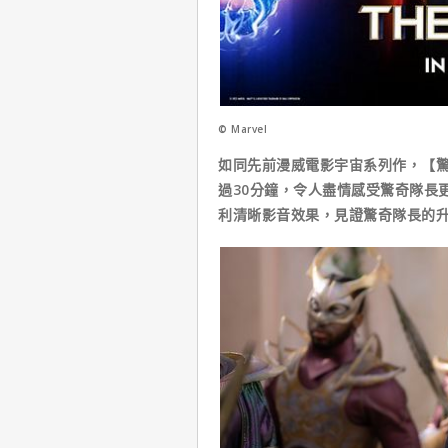
© Marvel
如同先前漫威電影宇宙系列作，【驚奇
過30分鐘，令人盡情感受驚奇隊長
利清晰影音效果，見證驚奇隊長的