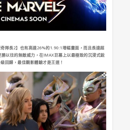
隊長2】也有高達26%的1.90:1增幅畫面，而且長達超
更勝以往的無敵威力，在IMAX巨幕上以最極致的沉浸式銳
升級回歸，最佳觀影體驗才是王道！