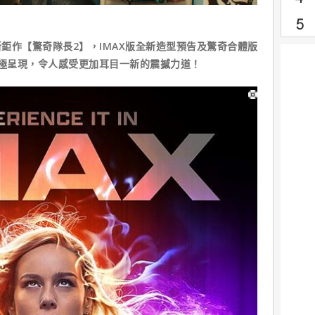
鉅作【驚奇隊長2】，IMAX版全新造型預告及驚奇合體版
終極呈現，令人感受更加耳目一新的震撼力道！