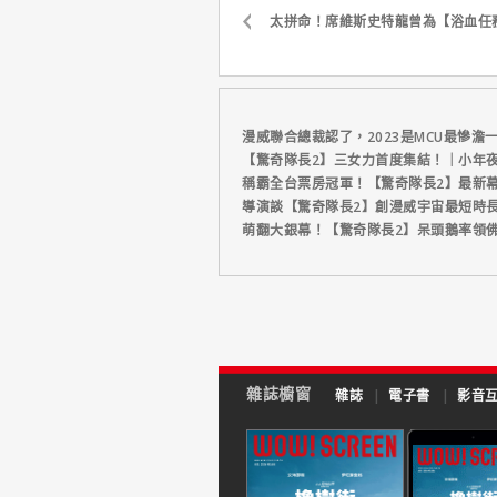
太拼命！席維斯史特龍曾為【浴血任
漫威聯合總裁認了，2023是MCU最慘澹
【驚奇隊長2】三女力首度集結！｜小年夜
稱霸全台票房冠軍！【驚奇隊長2】最新
導演談【驚奇隊長2】創漫威宇宙最短時
萌翻大銀幕！【驚奇隊長2】呆頭鵝率領
雜誌櫥窗
雜誌
|
電子書
|
影音