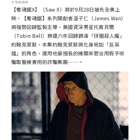
© 車庫娛樂
【奪魂鋸X】（Saw X）將於9月28日搶先全美上
映，【奪魂鋸】系列開創者溫子仁（James Wan）
將強勢回歸監製主導，美國資深男星托賓貝爾
（Tobin Bell）睽違六年回歸飾演「拼圖殺人魔」
約翰克萊默，本集約翰克萊默將化身宛如「反英
雄」的角色，運用他最擅長的機關來懲治用假手術
騙取醫療費用的詐騙集團……。