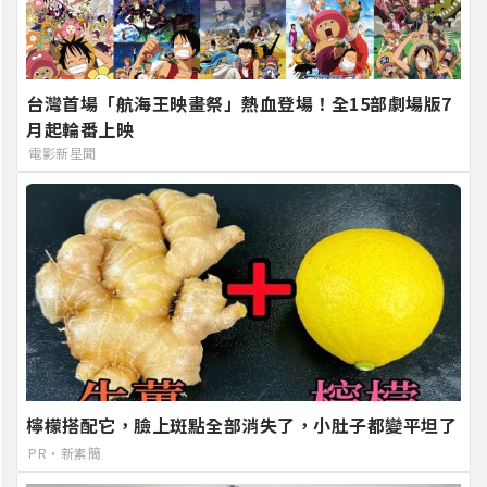
台灣首場「航海王映畫祭」熱血登場！全15部劇場版7
月起輪番上映
電影新星聞
檸檬搭配它，臉上斑點全部消失了，小肚子都變平坦了
PR・新素簡