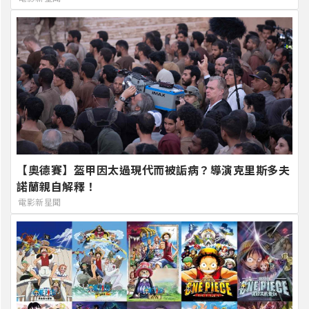
【奧德賽】盔甲因太過現代而被詬病？導演克里斯多夫
諾蘭親自解釋！
電影新星聞