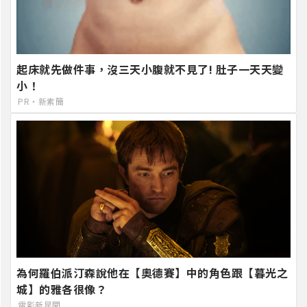
起床就先做件事，沒三天小腹就不見了! 肚子一天天變
小！
PR・新素簡
為何羅伯派汀森說他在【奧德賽】中的角色跟【暮光之
城】的雅各很像？
電影新星聞