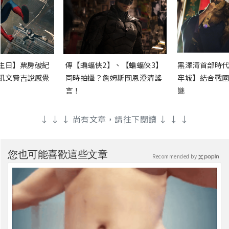
生日】票房破紀
傳【蝙蝠俠2】、【蝙蝠俠3】
黑澤清首部時代
凱文費吉說感覺
同時拍攝？詹姆斯岡恩澄清謠
牢城】結合戰國
言！
謎
↓ ↓ ↓ 尚有文章，請往下閱讀 ↓ ↓ ↓
您也可能喜歡這些文章
Recommended by