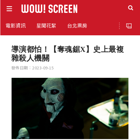
電影資訊
星聞花絮
台北票房
導演都怕！【奪魂鋸X】史上最複
雜殺人機關
發佈日期：2023-09-15