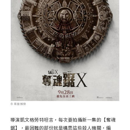
© 車庫娛樂
導演凱文格勞特坦言，每次要拍攝新一集的【奪魂
鋸】，最困難的部份就是構思這些殺人機關，編