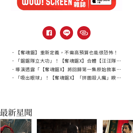
．
【奪魂鋸】重新定義，不需高預算也能很恐怖！
．
「鋸鋸隊立大功」！【奪魂鋸X】合體【汪汪隊立大功】掀迷因熱潮
．
導演透露「【奪魂鋸X】將回歸第一集原始敘事風格！
．
「吸出眼球」！【奪魂鋸X】「拼圖殺人魔」睽違6年再現身