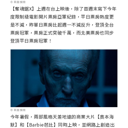
© 車庫娛樂
【奪魂鋸X】上週在台上映後，除了首週末寫下今年
度限制級電影開片票房亞軍紀錄，平日票房熱度更
是不減，昨單日票房比起週一不減反升，登頂全台
票房冠軍，票房正式突破千萬，而北美票房也同步
登頂平日票房冠軍！
© 車庫娛樂
今年暑假，兩部風格天差地遠的商業大片【奧本海
默】和【Barbie芭比】同時上映，並網路上創造出