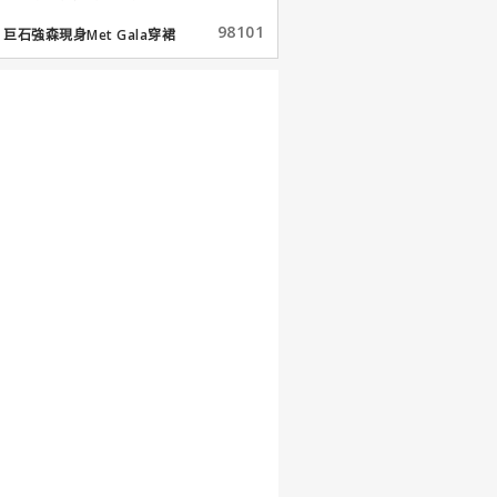
98101
巨石強森現身Met Gala穿裙
子...