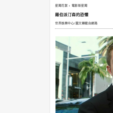
星聞花絮
電影新星聞
羅伯派汀森的恐懼
世界娛樂中心/圖文轉載自網路