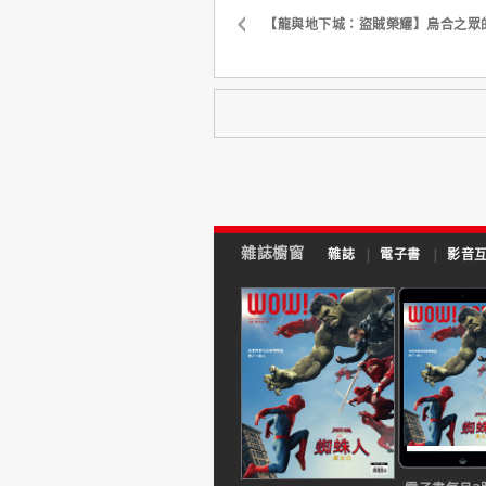
【龍與地下城：盜賊榮耀】烏合之眾
雜誌櫥窗
雜誌
|
電子書
|
影音