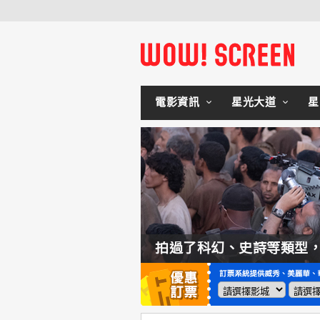
電影資訊
星光大道
星
如何交棒蜘蛛人？湯姆霍蘭：「我們有一個完整的計畫。」
拍過了科幻、史詩等類型