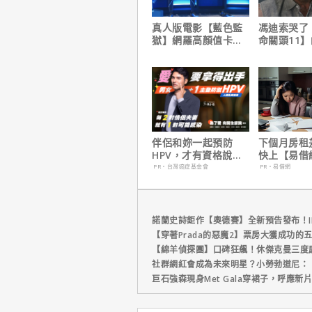
真人版電影【藍色監
馮迪索哭了
獄】網羅高顏值卡司
命關頭11
陣容
他十年來看
伴侶和妳一起預防
下個月房租
HPV，才有資格說愛
快上【易借
妳！
鐘解決燃眉
PR・台灣癌症基金會
PR・易借網
諾蘭史詩鉅作【奧德賽】全新預告發布！I
【穿著Prada的惡魔2】票房大獲成功的
【綿羊偵探團】口碑狂飆！休傑克曼三度
社群網紅會成為未來明星？小勞勃道尼：
巨石強森現身Met Gala穿裙子，呼應