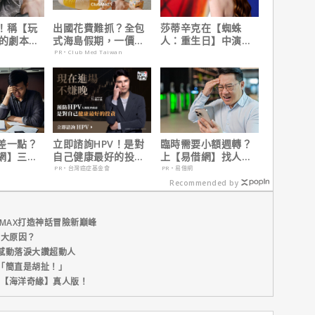
！稱【玩
出國花費難抓？全包
莎蒂辛克在【蜘蛛
】的劇本是
式海島假期，一價搞
人：重生日】中演的
過最佳！
定食宿玩樂，省錢更
角色，如何為MCU埋
PR・Club Med Taiwan
省心！
下伏筆？
差一點？
立即諮詢HPV！是對
臨時需要小額週轉？
網】三分
自己健康最好的投
上【易借網】找人
之急
資，把握現在不嫌
幫！資金快速到位
PR・台灣癌症基金會
PR・易借網
晚！
Recommended by
MAX打造神話冒險新巔峰
五大原因？
感動落淚大讚超動人
「簡直是胡扯！」
新片【海洋奇緣】真人版！