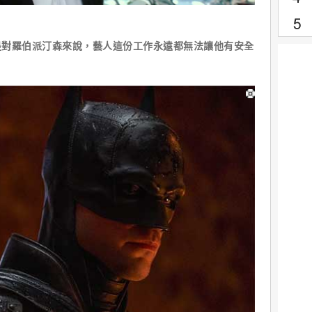
是對羅伯派汀森來說，藝人這份工作永遠都無法讓他有安全