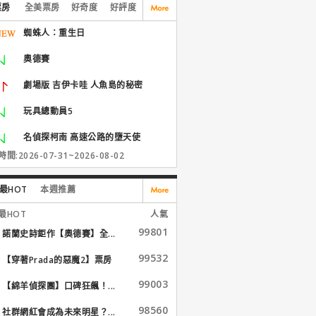
票房
全美票房
好奇度
好評度
蜘蛛人：重生日
奧德賽
劇場版 吉伊卡哇 人魚島的秘密
玩具總動員5
名偵探柯南 高速公路的墮天使
間:2026-07-31~2026-08-02
最HOT
本週推薦
最HOT
人氣
99801
諾蘭史詩鉅作【奧德賽】全...
99532
【穿著Prada的惡魔2】票房
大...
99003
【綿羊偵探團】口碑狂飆！...
98560
社群網紅會成為未來明星？...