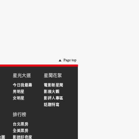
星光大道
星聞花絮
今日我最壽
電影新星聞
男明星
影展大觀
女明星
影評人專區
話題特寫
排行榜
台北票房
全美票房
地圖
影迷好奇度