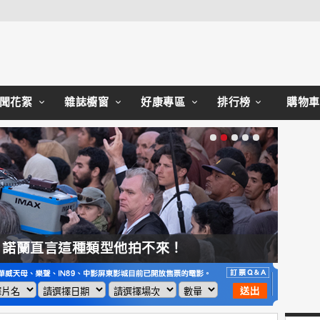
Close
聞花絮
雜誌櫥窗
好康專區
排行榜
購物車
，諾蘭直言這種類型他拍不來！