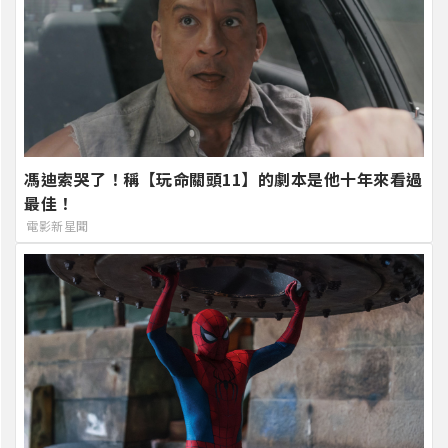
馮迪索哭了！稱【玩命關頭11】的劇本是他十年來看過
最佳！
電影新星聞