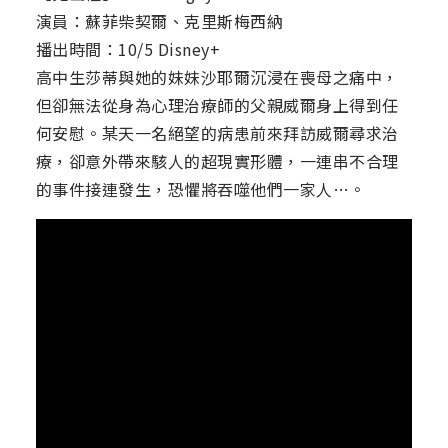
演員：蘇菲柴契爾、克里斯梅西納
播出時間：10/5 Disney+
高中生莎蒂與她的妹妹沙耶爾沉浸在喪母之痛中，
但卻無法從身為心理治療師的父親威爾身上得到任
何安慰。某天一名絕望的病患前來拜訪威爾尋求治
療，卻意外帶來駭人的超現實形體，一連串不合理
的事件接連發生，恐懼將吞噬他們一家人…。