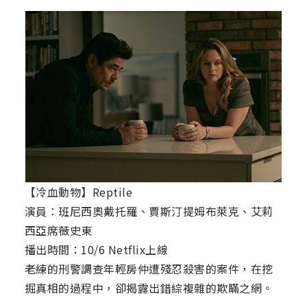
【冷血動物】Reptile
演員：班尼西奧戴托羅、賈斯汀提姆布萊克、艾莉
西亞席薇史東
播出時間：10/6 Netflix上線
老練的刑警調查年輕房仲遭殘忍殺害的案件，在挖
掘真相的過程中，卻揭露出錯綜複雜的欺瞞之網。