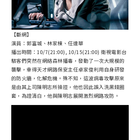
【斷網】
演員：郭富城、林家棟、任達華
播出時間：10/7(21:00), 10/15(21:00) 衛視電影台
駭客們突然在網絡森林播毒，發動了一次大規模的
襲擊，幸得天才網路保安主任卓家俊利用自身研發
的防火牆，化解危機。殊不知，這波病毒攻擊原來
是由其上司陳明志所操控，他也因此誤入洗黑錢圈
套，為證清白，他與陳明志展開激烈網路攻防。