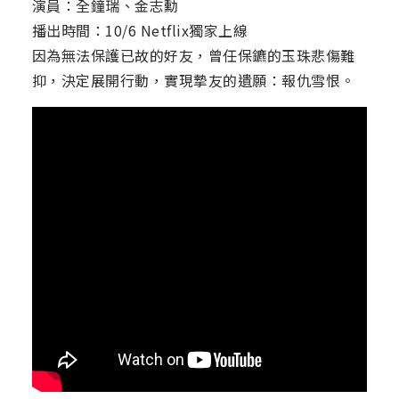
演員：全鐘瑞、金志勳
播出時間：10/6 Netflix獨家上線
因為無法保護已故的好友，曾任保鑣的玉珠悲傷難
抑，決定展開行動，實現摯友的遺願：報仇雪恨。