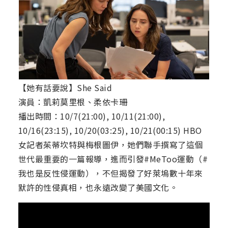
【她有話要說】She Said
演員：凱莉莫里根、柔依卡珊
播出時間：10/7(21:00), 10/11(21:00),
10/16(23:15), 10/20(03:25), 10/21(00:15) HBO
女記者茱蒂坎特與梅根圖伊，她們聯手撰寫了這個
世代最重要的一篇報導，進而引發#MeToo運動（#
我也是反性侵運動），不但揭發了好萊塢數十年來
默許的性侵真相，也永遠改變了美國文化。