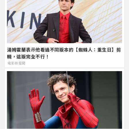
湯姆霍蘭表示他看過不同版本的【蜘蛛人：重生日】剪
輯，這版完全不行！
電影新星聞