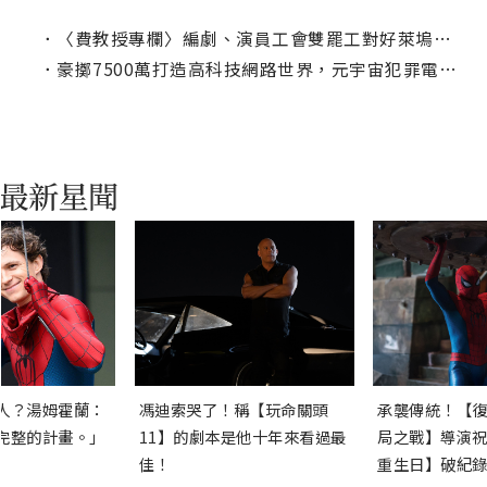
．
〈費教授專欄〉編劇、演員工會雙罷工對好萊塢票房之影響
．
豪擲7500萬打造高科技網路世界，元宇宙犯罪電影【斷網】三大影帝飆演技
人？湯姆霍蘭：
馮迪索哭了！稱【玩命關頭
承襲傳統！【復
完整的計畫。」
11】的劇本是他十年來看過最
局之戰】導演祝
佳！
重生日】破紀錄