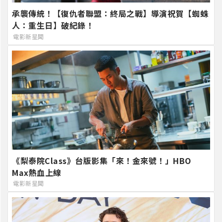
承襲傳統！【復仇者聯盟：終局之戰】導演祝賀【蜘蛛
人：重生日】破紀錄！
電影新星聞
《梨泰院Class》台版影集「來！金來號！」HBO
Max熱血上線
電影新星聞