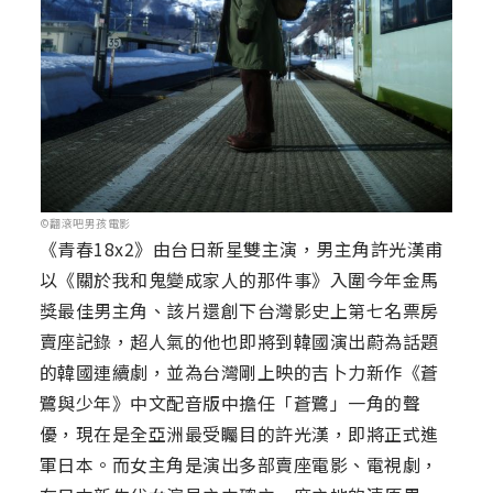
©翻滾吧男孩電影
《青春18x2》由台日新星雙主演，男主角許光漢甫
以《關於我和鬼變成家人的那件事》入圍今年金馬
獎最佳男主角、該片還創下台灣影史上第七名票房
賣座記錄，超人氣的他也即將到韓國演出蔚為話題
的韓國連續劇，並為台灣剛上映的吉卜力新作《蒼
鷺與少年》中文配音版中擔任「蒼鷺」一角的聲
優，現在是全亞洲最受矚目的許光漢，即將正式進
軍日本。而女主角是演出多部賣座電影、電視劇，