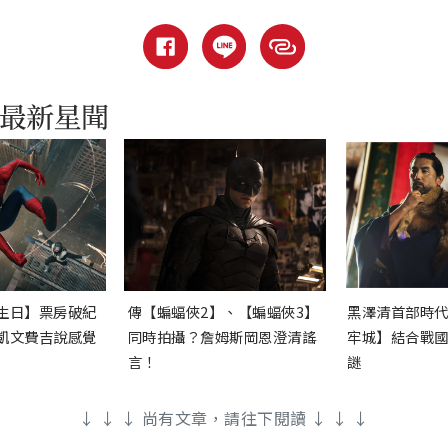
生日】票房破紀
傳【蝙蝠俠2】、【蝙蝠俠3】
黑澤清首部時
凱文費吉說感覺
同時拍攝？詹姆斯岡恩澄清謠
牢城】結合戰
言！
謎
↓ ↓ ↓ 尚有文章，請往下閱讀 ↓ ↓ ↓