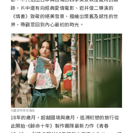
跡，片中還有向經典愛情電影、岩井俊二導演的
《情書》致敬的絕美雪景，描繪出懷舊及感性的世
界，帶觀眾回到內心最初的時光。
©翻滾吧男孩電影
18年的歲月，超越國境與歲月，追溯初戀的旅行從
此開始――《餘命十年》製作團隊最新力作《青春