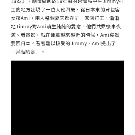
18x2》，劇情緣起於18年前的台灣――高中生Jimmy打
工的地方出現了一位大他四歲、從日本來的背包客
女孩Ami。兩人整個夏天都在同一家店打工，漸漸
地Jimmy對Ami萌生純純的愛意。他們共乘機車夜
遊、看電影，就在距離越來越近的時候，Ami突然
要回日本。看著難以接受的Jimmy，Ami提出了
「某個約定」。