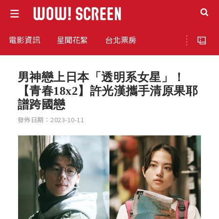
電影資訊
星聞花絮
台北票房
男神戀上日本「透明系女星」！
【青春18x2】許光漢攜手清原果耶
譜跨國戀
發佈日期：2023-10-11