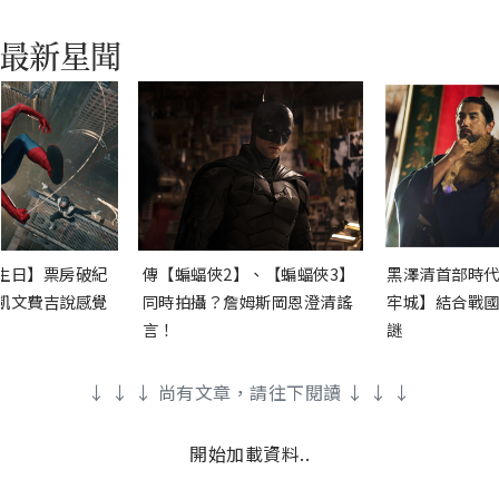
生日】票房破紀
傳【蝙蝠俠2】、【蝙蝠俠3】
黑澤清首部時代
凱文費吉說感覺
同時拍攝？詹姆斯岡恩澄清謠
牢城】結合戰國
言！
謎
↓ ↓ ↓ 尚有文章，請往下閱讀 ↓ ↓ ↓
開始加載資料..