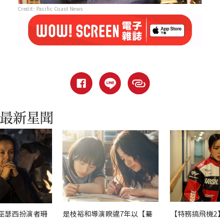
Credit: Pacific Coast News
巫瑟西扮演者珊
是枝裕和導演睽違7年以【驀
【特務搞飛機2