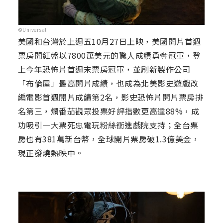
©Universal
美國和台灣於上週五10月27日上映，美國開片首週
票房開紅盤以7800萬美元的驚人成績勇奪冠軍，登
上今年恐怖片首週末票房冠軍，並刷新製作公司
「布倫屋」最高開片成績，也成為北美影史遊戲改
編電影首週開片成績第2名，影史恐怖片開片票房排
名第三，爛番茄觀眾投票好評指數更高達88%，成
功吸引一大票死忠電玩粉絲衝進戲院支持；全台票
房也有381萬新台幣，全球開片票房破1.3億美金，
現正發燒熱映中。