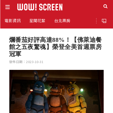
電影資訊
星聞花絮
台北票房
爛番茄好評高達88%！【佛萊迪餐
館之五夜驚魂】榮登全美首週票房
冠軍
發佈日期：2023-10-31