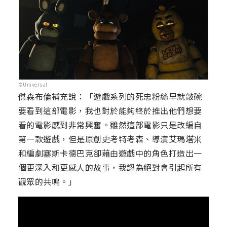
©Universal
傑森布倫補充說：「遊戲系列的死忠粉絲早就敲碗
要看到這部電影，我也對於能夠終於推出他們想要
看的電影感到非常興奮。雖然這部電影只是改編自
第一款遊戲，但是原創史考特考森、導演艾瑪塔米
和編劇塞斯卡德巴克卻藉由遊戲中的角色打造出一
個更深入和更感人的故事，我認為絕對會引起所有
觀眾的共鳴。」