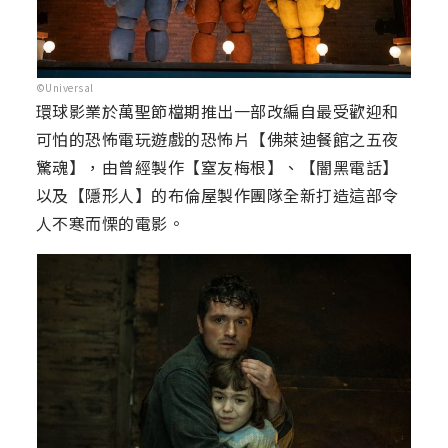
©Universal
環球影業於萬聖節檔期推出一部改編自最受歡迎和
可怕的恐怖電玩遊戲的恐怖片【佛萊迪餐館之五夜
驚魂】，由曾經製作【窒友梅根】、【闇黑電話】
以及【隱形人】的布倫屋製作團隊全新打造這部令
人不寒而慄的電影。