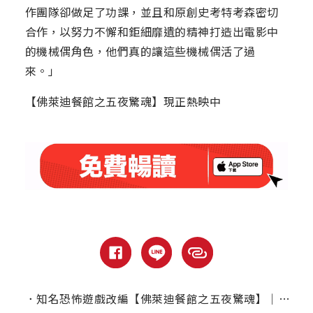
作團隊卻做足了功課，並且和原創史考特考森密切
合作，以努力不懈和鉅細靡遺的精神打造出電影中
的機械偶角色，他們真的讓這些機械偶活了過
來。」
【佛萊迪餐館之五夜驚魂】現正熱映中
．
知名恐怖遊戲改編【佛萊迪餐館之五夜驚魂】｜本周上線、電視首播推薦