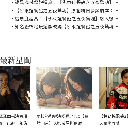
．
詭異機械偶超逼真！【佛萊迪餐館之五夜驚魂】喬許哈契遜對戲驚呆直呼：超恐怖！
．
【佛萊迪餐館之五夜驚魂】原創親自參與劇本：絕對要讓死忠粉絲群滿意！
．
還原度超高！【佛萊迪餐館之五夜驚魂】駭人機械玩偶大開殺戒
．
知名恐怖電玩遊戲改編【佛萊迪餐館之五夜驚魂】釋出首支預告！
巫瑟西扮演者珊
是枝裕和導演睽違7年以【驀
【特務搞飛機2
聲，已經一年沒
然回首】入選威尼斯影展
大量動作戲