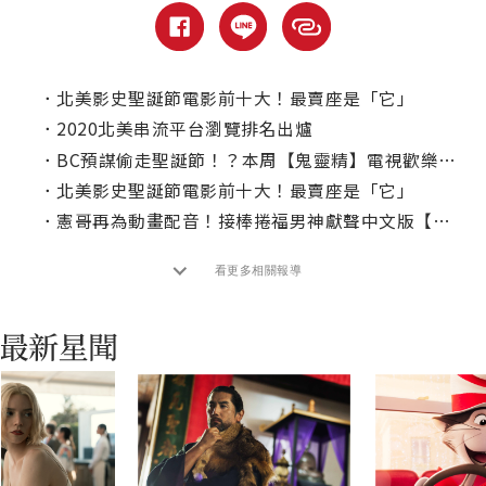
．
北美影史聖誕節電影前十大！最賣座是「它」
．
2020北美串流平台瀏覽排名出爐
．
BC預謀偷走聖誕節！？本周【鬼靈精】電視歡樂首播！
．
北美影史聖誕節電影前十大！最賣座是「它」
．
憲哥再為動畫配音！接棒捲福男神獻聲中文版【鬼靈精】
看更多相關報導