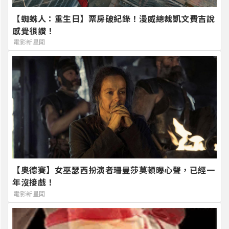
【蜘蛛人：重生日】票房破紀錄！漫威總裁凱文費吉說
感覺很讚！
電影新星聞
【奧德賽】女巫瑟西扮演者珊曼莎莫頓曝心聲，已經一
年沒接戲！
電影新星聞