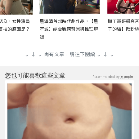
認為，女性演員
黑澤清首部時代劇作品，【黑
柳丁哥哥飆高音
演技的原因是？
牢城】結合戰國背景與推理解
子的貓】掀粉絲
謎
↓ ↓ ↓ 尚有文章，請往下閱讀 ↓ ↓ ↓
您也可能喜歡這些文章
Recommended by