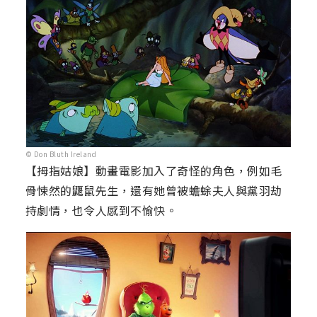
© Don Bluth Ireland
【拇指姑娘】動畫電影加入了奇怪的角色，例如毛
骨悚然的鼴鼠先生，還有她曾被蟾蜍夫人與黨羽劫
持劇情，也令人感到不愉快。