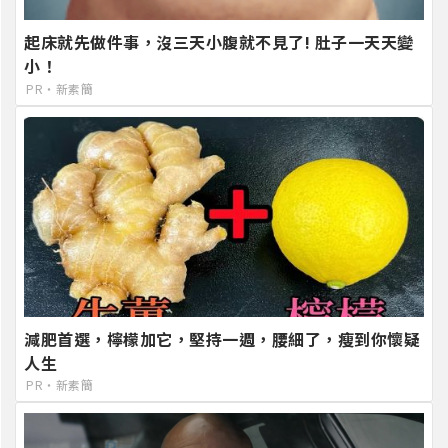
起床就先做件事，沒三天小腹就不見了! 肚子一天天變
小！
PR・新素簡
減肥首選，檸檬加它，堅持一週，腰細了，瘦到你懷疑
人生
PR・新素簡