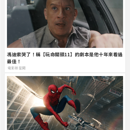
馮迪索哭了！稱【玩命關頭11】的劇本是他十年來看過
最佳！
電影新星聞