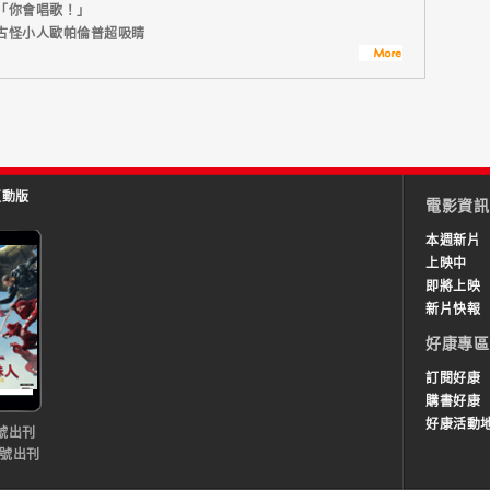
「你會唱歌！」
古怪小人歐帕倫普超吸睛
互動版
電影資訊
本週新片
上映中
即將上映
新片快報
好康專區
訂閱好康
購書好康
好康活動
號出刊
0號出刊