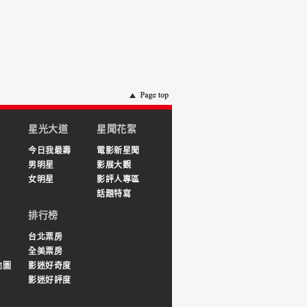
星光大道
星聞花絮
今日我最壽
電影新星聞
男明星
影展大觀
女明星
影評人專區
話題特寫
排行榜
台北票房
全美票房
地圖
影迷好奇度
影迷好評度