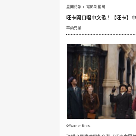
星聞花絮
電影新星聞
旺卡開口唱中文歌！【旺卡】
華納兄弟
©Warner Bros.