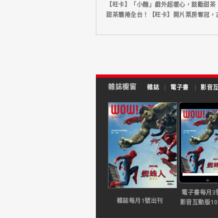
【旺卡】「小麵」戲外超暖心，鼓勵甜茶
甜茶襲捲全台！【旺卡】開片票房奪冠，
雜誌櫥窗
雜誌
|
電子書
|
影音
電子書每月3
雜誌每月1號出刊
影音互動版1