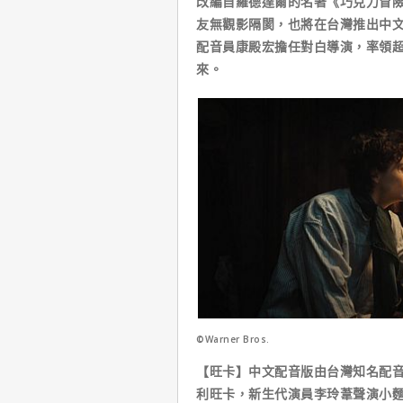
改編自羅德達爾的名著《巧克力冒險
友無觀影隔閡，也將在台灣推出中
配音員康殿宏擔任對白導演，率領超
來。
©Warner Bros.
【旺卡】中文配音版由台灣知名配
利旺卡，新生代演員李玲葦聲演小麵