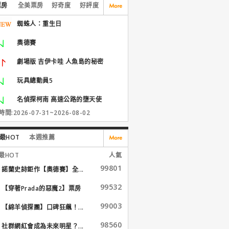
票房
全美票房
好奇度
好評度
蜘蛛人：重生日
奧德賽
劇場版 吉伊卡哇 人魚島的秘密
玩具總動員5
名偵探柯南 高速公路的墮天使
間:2026-07-31~2026-08-02
最HOT
本週推薦
最HOT
人氣
99801
諾蘭史詩鉅作【奧德賽】全...
99532
【穿著Prada的惡魔2】票房
大...
99003
【綿羊偵探團】口碑狂飆！...
98560
社群網紅會成為未來明星？...