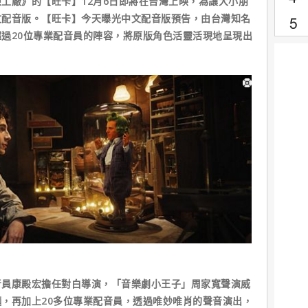
工廠》的【旺卡】12月6日即將在台灣上映，為讓大小朋
文配音版。【旺卡】今天曝光中文配音版預告，由台灣知名
過20位專業配音員的陣容，將原版角色活靈活現地呈現出
音員康殿宏擔任對白導演，「音樂劇小王子」周家寬聲演威
，再加上20多位專業配音員，透過唯妙唯肖的聲音演出，