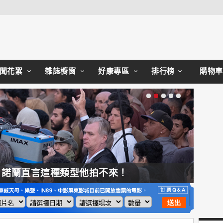
Close
聞花絮
雜誌櫥窗
好康專區
排行榜
購物車
，諾蘭直言這種類型他拍不來！