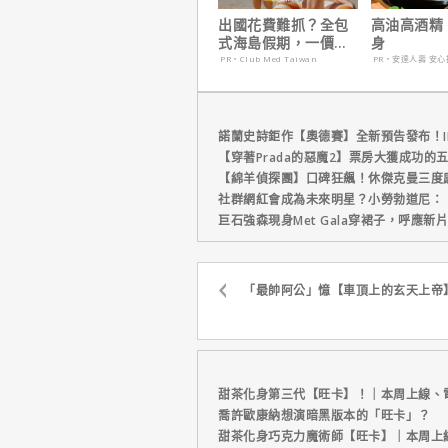
出國花費難抓？全包
高油高酒精
式海島假期，一價搞
身
定食宿玩樂，省錢更
PR・Club Med Taiwan
PR・安達人壽 安心
省心！
諾蘭史詩鉅作【奧德賽】全新預告發布！I
【穿著Prada的惡魔2】票房大獲成功的
【綿羊偵探團】口碑狂飆！休傑克曼三度
社群網紅會成為未來明星？小勞勃道尼：
巨石強森現身Met Gala穿裙子，呼應
「最帥阿公」憶【車頂上的玄天上帝
甜茶化身第三代【旺卡】！｜本周上線、
喬許歐康納想演暗黑版本的「旺卡」？
甜茶化身巧克力魔術師【旺卡】｜本周上