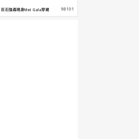
98101
巨石強森現身Met Gala穿裙
子...