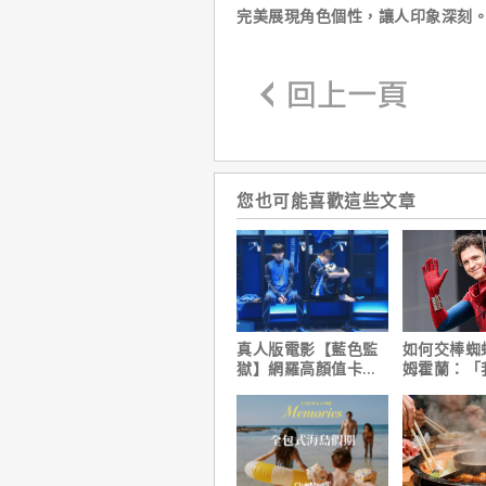
完美展現角色個性，讓人印象深刻
您也可能喜歡這些文章
真人版電影【藍色監
如何交棒蜘
獄】網羅高顏值卡司
姆霍蘭：「
陣容
個完整的計