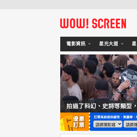
電影資訊
星光大道
星
如何交棒蜘蛛人？湯姆霍蘭：「我們有一個完整的計畫。」
拍過了科幻、史詩等類型