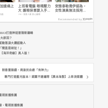
 加速癌上
上班看電腦 眼睛壓力
安雅泰勒喬伊認為，
大 護眼保單要入手
女性演員無法採用方
【安心護眼定期眼睛
法演技的原因是？
抗癌
PR・安達人壽 安心護眼
險】
Recommended by
MAX打造神話冒險新巔峰
五大原因？
感動落淚大讚超動人
「簡直是胡扯！」
新片【海洋奇緣】真人版！
】割香重頭戲，周渝民自虧「有神力」
專門打造藍光版本！諾蘭不建議等【奧本海默】上串流媒體
電視首播推薦
線、電視首播推薦