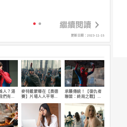
。
更新日期：2023-11-15
蛛人？湯
麥特戴蒙曝在【奧德
承襲傳統！【復仇者
我們有一
賽】片場人人平等，
聯盟：終局之戰】導
畫。」
沒有特殊待遇！
演祝賀【蜘蛛人：重
生日】破紀錄！