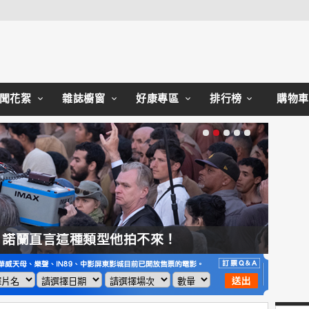
Close
聞花絮
雜誌櫥窗
好康專區
排行榜
購物車
，諾蘭直言這種類型他拍不來！