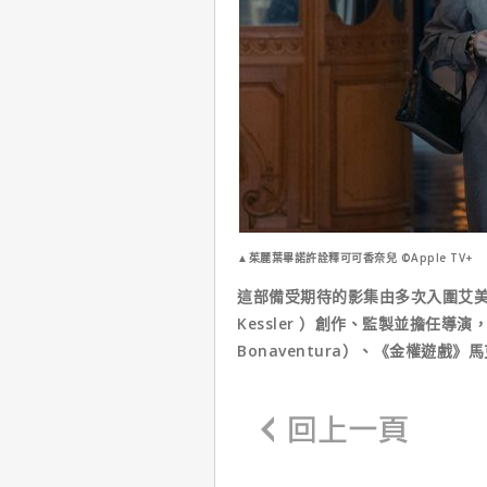
▲茱麗葉畢諾許詮釋可可香奈兒 ©Apple TV+
這部備受期待的影集由多次入圍艾美獎
Kessler ）創作、監製並擔任導演
Bonaventura）、《金權遊戲》馬