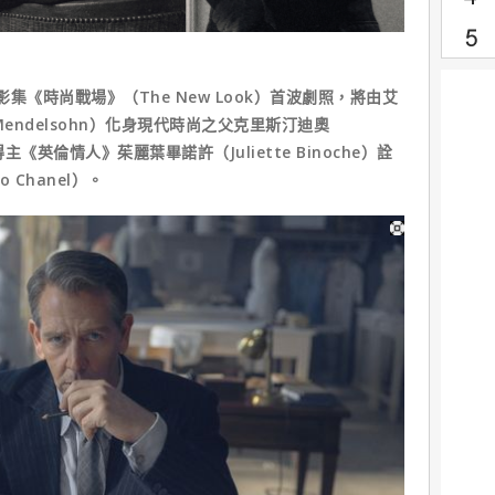
記影集《時尚戰場》（The New Look）首波劇照，將由艾
endelsohn）化身現代時尚之父克里斯汀迪奧
獎得主《英倫情人》茱麗葉畢諾許（Juliette Binoche）詮
Chanel）。