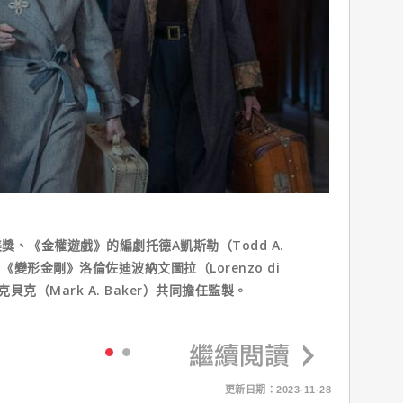
、《金權遊戲》的編劇托德A凱斯勒（Todd A.
，《變形金剛》洛倫佐迪波納文圖拉（Lorenzo di
克貝克（Mark A. Baker）共同擔任監製。
更新日期：2023-11-28