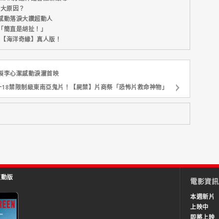
五大原因？
感動落淚大讚超動人
「簡直是胡扯！」
新片【海洋奇緣】真人版！
製李心潔感動淚灑首映
一18禁限制級東南亞鬼片！【屍禁】片商祭「恐怖片救命神物」
互動版
電影資訊
本週新片
上映中
即將上映