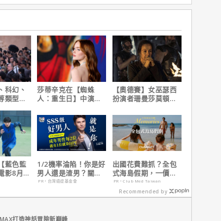
、科幻、
莎蒂辛克在【蜘蛛
【奧德賽】女巫瑟西
等類型，
人：重生日】中演的
扮演者珊曼莎莫頓曝
種類型他
角色，如何為MCU埋
心聲，已經一年沒接
下伏筆？
戲！
【藍色監
1/2機率淪陷！你是好
出國花費難抓？全包
電影8月火
男人還是渣男？關鍵
式海島假期，一價搞
在這
定食宿玩樂，省錢更
PR・台灣癌症基金會
PR・Club Med Taiwan
省心！
Recommended by
MAX打造神話冒險新巔峰