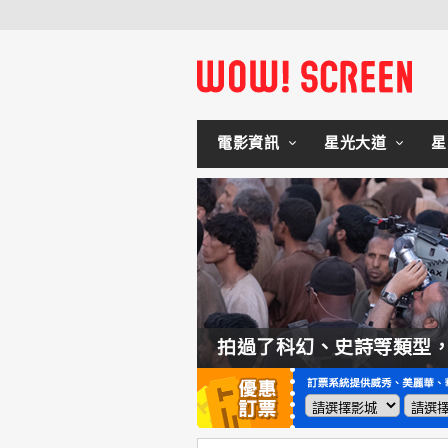
電影資訊
星光大道
星
如何交棒蜘蛛人？湯姆霍蘭：「我們有一個完整的計畫。」
拍過了科幻、史詩等類型