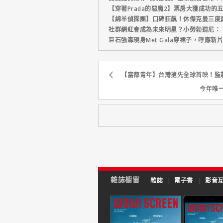
【穿著Prada的惡魔2】票房大獲成功的
【綿羊偵探團】口碑狂飆！休傑克曼三度
社群網紅會成為未來明星？小勞勃道尼：
巨石強森現身Met Gala穿裙子，呼應
【富都青年】台灣搶先全球首映！監
今年唯
雜誌櫥窗
雜誌
|
電子書
|
影音