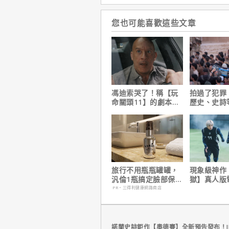
您也可能喜歡這些文章
馮迪索哭了！稱【玩
拍過了犯罪
命關頭11】的劇本是
歷史、史詩
他十年來看過最佳！
諾蘭直言這
拍不來！
旅行不用瓶瓶罐罐，
現象級神作
汎倫1瓶搞定臉部保
獄】真人版
養！
速登台
PR・三得利健康網路商店
諾蘭史詩鉅作【奧德賽】全新預告發布！I