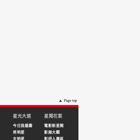
星光大道
星聞花絮
今日我最壽
電影新星聞
男明星
影展大觀
女明星
影評人專區