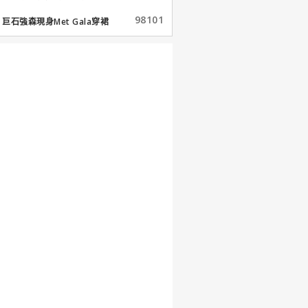
98101
巨石強森現身Met Gala穿裙
子...