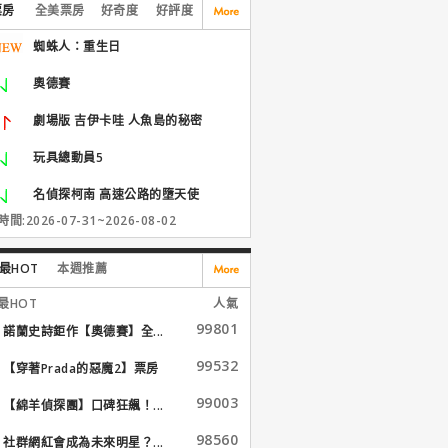
票房
全美票房
好奇度
好評度
蜘蛛人：重生日
奧德賽
劇場版 吉伊卡哇 人魚島的秘密
玩具總動員5
名偵探柯南 高速公路的墮天使
間:2026-07-31~2026-08-02
最HOT
本週推薦
最HOT
人氣
99801
諾蘭史詩鉅作【奧德賽】全...
99532
【穿著Prada的惡魔2】票房
大...
99003
【綿羊偵探團】口碑狂飆！...
98560
社群網紅會成為未來明星？...