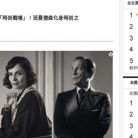
台北
影集「時尚戰場」！班曼德森化身時尚之
統計時
本週
本週