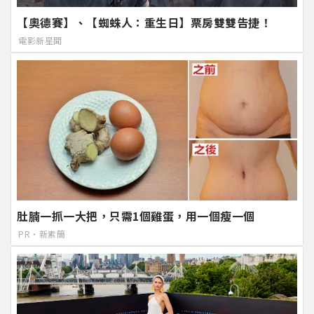
【奧德賽】、【蜘蛛人：重生日】票房雙雙告捷！
電影新星聞
肚腩一抓一大把，只需1個雞蛋，用一個瘦一個
PR・新素簡