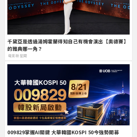
千黛亞是透過湯姆霍蘭得知自己有機會演出【奧德賽】
的雅典娜一角？
電影新星聞
009829掌握AI關鍵 大華韓國KOSPI 50今強勢開募