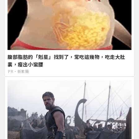
腹部脂肪的「剋星」找到了，常吃這幾物，吃走大肚
囊，瘦出小蠻腰
PR・新素簡