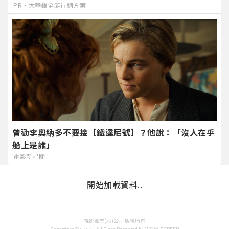
PR・大華銀全能行銷方案
曾勸李奧納多不要接【鐵達尼號】？他說：「沒人在乎
船上是誰」
電影新星聞
開始加載資料..
視影實業(股)公司 版權所有