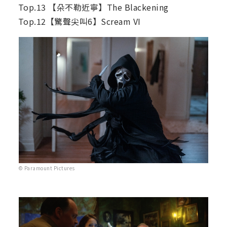
Top.13 【朵不勒近寧】The Blackening
Top.12【驚聲尖叫6】Scream VI
© Paramount Pictures