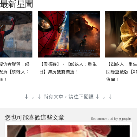
復仇者聯盟：終
【奧德賽】、【蜘蛛人：重生
【蜘蛛人：重
祝賀【蜘蛛人：
日】票房雙雙告捷！
回應重啟版【X
錄！
傳聞！
↓ ↓ ↓ 尚有文章，請往下閱讀 ↓ ↓ ↓
您也可能喜歡這些文章
Recommended by