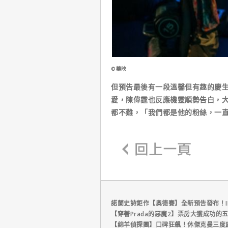
©華映
但預告最後有一段溫馨但有趣的慶
愛，陳偉霆也反應機靈順勢告白，大
都不難，「我們都是他的粉絲，一
諾蘭史詩鉅作【奧德賽】全新預告發布！I
【穿著Prada的惡魔2】票房大獲成功的
【綿羊偵探團】口碑狂飆！休傑克曼三度