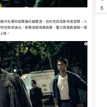
港動作名導林超賢擔任總導演，他的老班底影帝張家輝、人
寧特別客串演出，新導演唐唯瀚執導，警方與毒販展開一場
日上映。