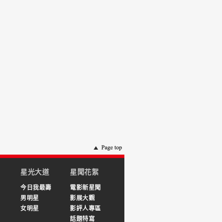
星光大道
星聞花絮
今日我最壽
電影新星聞
男明星
影展大觀
女明星
影評人專區
話題特寫