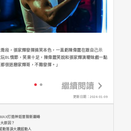
生喬段，張家輝發揮搞笑本色，一直虧陳偉霆在跟自己示
玩BL情節，笑果十足，陳偉霆笑說和張家輝演曖昩戲一點
直都很迷戀家輝哥，不難發揮。」
更新日期：2024-01-09
MAX打造神話冒險新巔峰
五大原因？
感動落淚大讚超動人