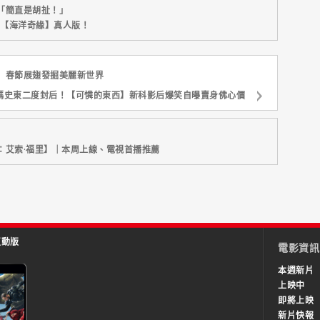
「簡直是胡扯！」
新片【海洋奇緣】真人版！
】春節展翅發掘美麗新世界
瑪史東二度封后！【可憐的東西】新科影后爆笑自曝賣身佛心價
：艾索·福里】｜本周上線、電視首播推薦
互動版
電影資訊
本週新片
上映中
即將上映
新片快報