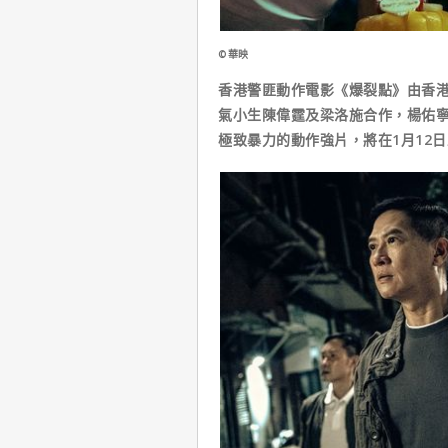
©華映
香港警匪動作電影《爆裂點》由香
氣小生陳偉霆及梁洛施合作，楊佑
極致暴力的動作強片，將在1月12