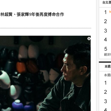
台北
林超賢、張家輝9年後再度搏命合作
統計時
本週
本週