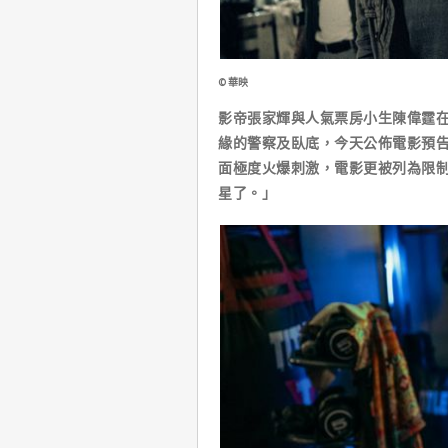
©華映
影帝張家輝與人氣票房小生陳偉霆
緣的警察及臥底，今天公佈電影預
面極度火爆刺激，電影更被列為限
星了。」