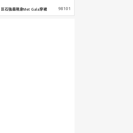
98101
巨石強森現身Met Gala穿裙
子...