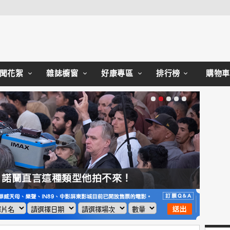
Close
聞花絮
雜誌櫥窗
好康專區
排行榜
購物車
，諾蘭直言這種類型他拍不來！