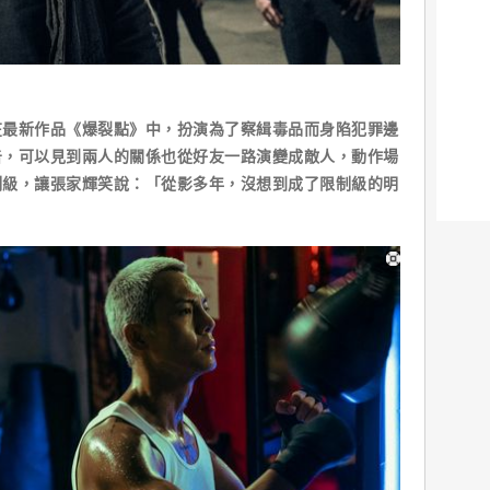
在最新作品《爆裂點》中，扮演為了察緝毒品而身陷犯罪邊
告，可以見到兩人的關係也從好友一路演變成敵人，動作場
制級，讓張家輝笑說：「從影多年，沒想到成了限制級的明