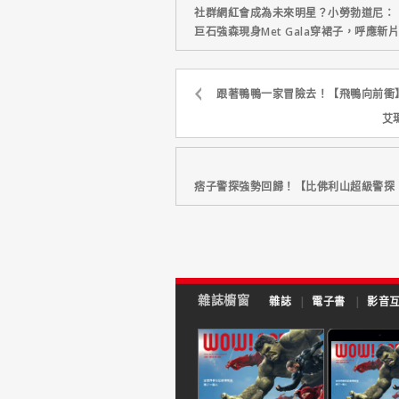
社群網紅會成為未來明星？小勞勃道尼：
巨石強森現身Met Gala穿裙子，呼應
跟著鴨鴨一家冒險去！【飛鴨向前衝
艾
痞子警探強勢回歸！【比佛利山超級警探
雜誌櫥窗
雜誌
|
電子書
|
影音