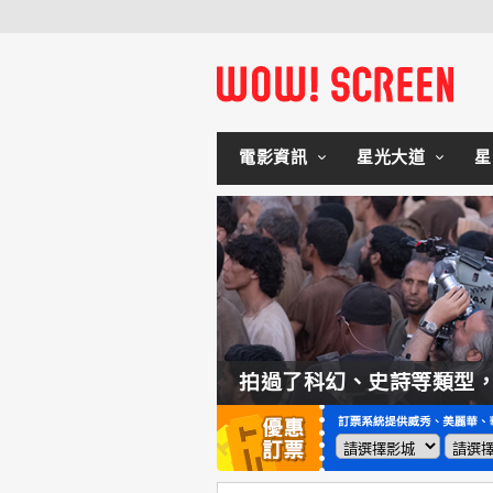
電影資訊
星光大道
星
如何交棒蜘蛛人？湯姆霍蘭：「我們有一個完整的計畫。」
拍過了科幻、史詩等類型