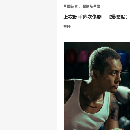
星聞花絮
電影新星聞
上次斷手這次傷腿！【爆裂點】
華映