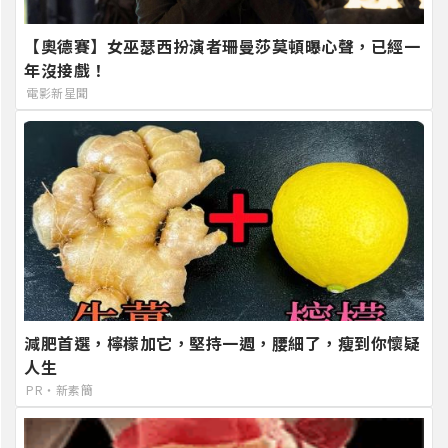
【奧德賽】女巫瑟西扮演者珊曼莎莫頓曝心聲，已經一
年沒接戲！
電影新星聞
減肥首選，檸檬加它，堅持一週，腰細了，瘦到你懷疑
人生
PR・新素簡