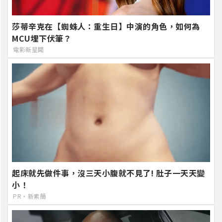
莎蒂辛克在【蜘蛛人：重生日】中演的角色，如何為
MCU埋下伏筆？
電影新星聞
起床就先做件事，沒三天小腹就不見了! 肚子一天天變
小！
PR・新素簡