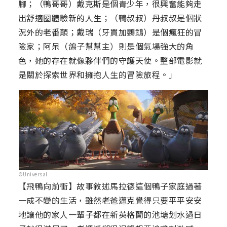
腳；（鴨哥哥）戴克斯是個青少年，很興奮能夠走
出舒適圈體驗新的人生；（鴨叔叔）丹叔叔是個狀
況外的老番顛；戴瑞（牙買加鸚鵡）是個瘋狂的冒
險家；阿呆（鴿子幫幫主）則是個氣場強大的角
色，她的存在就像夥伴們的守護天使。整部電影就
是關於探索世界和擁抱人生的冒險旅程。」
©Universal
【飛鴨向前衝】故事敘述馬拉德這個鴨子家庭過著
一成不變的生活，雖然老爸邁克覺得只要平平安安
地讓他的家人一輩子都在新英格蘭的池塘划水過日