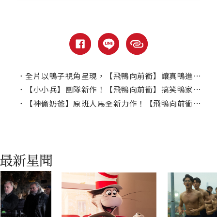
．
全片以鴨子視角呈現，【飛鴨向前衝】讓真鴨進駐動畫工作室
．
【小小兵】團隊新作！【飛鴨向前衝】搞笑鴨家族展開大冒險
．
【神偷奶爸】原班人馬全新力作！【飛鴨向前衝】釋出預告