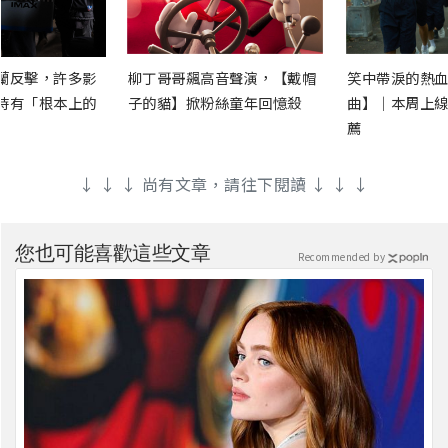
蘭反擊，許多影
柳丁哥哥飆高音聲演，【戴帽
笑中帶淚的熱血
時有「根本上的
子的貓】掀粉絲童年回憶殺
曲】｜本周上線
薦
↓ ↓ ↓ 尚有文章，請往下閱讀 ↓ ↓ ↓
您也可能喜歡這些文章
Recommended by