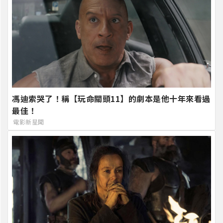
馮迪索哭了！稱【玩命關頭11】的劇本是他十年來看過
最佳！
電影新星聞