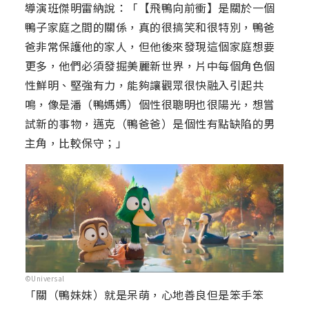
導演班傑明雷納說：「【飛鴨向前衝】是關於一個
鴨子家庭之間的關係，真的很搞笑和很特別，鴨爸
爸非常保護他的家人，但他後來發現這個家庭想要
更多，他們必須發掘美麗新世界，片中每個角色個
性鮮明、堅強有力，能夠讓觀眾很快融入引起共
鳴，像是潘（鴨媽媽）個性很聰明也很陽光，想嘗
試新的事物，邁克（鴨爸爸）是個性有點缺陷的男
主角，比較保守；」
©Universal
「關（鴨妹妹）就是呆萌，心地善良但是笨手笨