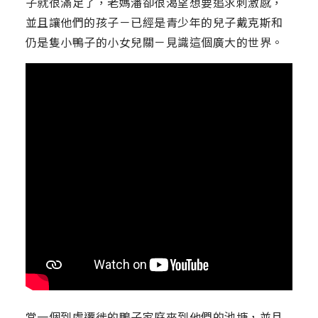
子就很滿足了，老媽潘卻很渴望想要追求刺激感，
並且讓他們的孩子－已經是青少年的兒子戴克斯和
仍是隻小鴨子的小女兒關－見識這個廣大的世界。
當一個到處遷徙的鴨子家庭來到他們的池塘，並且