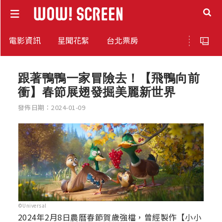
電影資訊
星聞花絮
台北票房
跟著鴨鴨一家冒險去！【飛鴨向前
衝】春節展翅發掘美麗新世界
發佈日期：2024-01-09
©Universal
2024年2月8日農曆春節賀歲強檔，曾經製作【小小