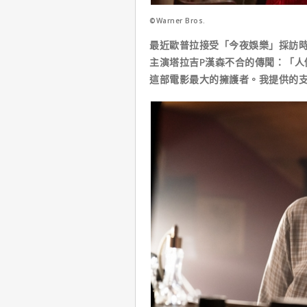
©Warner Bros.
最近歐普拉接受「今夜娛樂」採訪
主演塔拉吉P漢森不合的傳聞：「人
這部電影最大的擁護者。我提供的