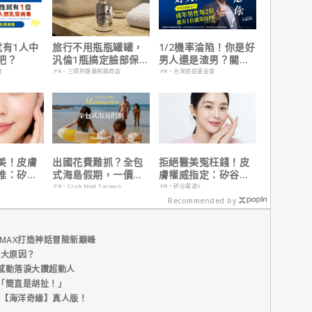
就有1人中
旅行不用瓶瓶罐罐，
1/2機率淪陷！你是好
吧？
汎倫1瓶搞定臉部保
男人還是渣男？關鍵
養！
在這
會
PR・三得利健康網路商店
PR・台灣癌症基金會
美！皮膚
出國花費難抓？全包
拒絕醫美冤枉錢！皮
推：矽谷
式海島假期，一價搞
膚權威指定：矽谷電
肌膚由內而
定食宿玩樂，省錢更
波 X 由內而外養出逆
PR・Club Med Taiwan
PR・矽谷電波X
省心！
齡好膚質
Recommended by
MAX打造神話冒險新巔峰
五大原因？
感動落淚大讚超動人
「簡直是胡扯！」
新片【海洋奇緣】真人版！