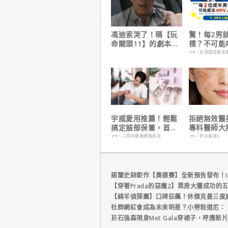
馮迪索哭了！稱【玩
驚！每2男
命關頭11】的劇本是
標？不可能
他十年來看過最佳！
PR・台灣癌症基金
宇威愛用推薦！輕鬆
拒絕無效醫
搞定臉部保養，首購
專科醫師大
只要$390
電波 X 讓
PR・三得利健康網路商店
PR・矽谷電波X
外更強韌
諾蘭史詩鉅作【奧德賽】全新預告發布！I
【穿著Prada的惡魔2】票房大獲成功的
【綿羊偵探團】口碑狂飆！休傑克曼三度
社群網紅會成為未來明星？小勞勃道尼：
巨石強森現身Met Gala穿裙子，呼應