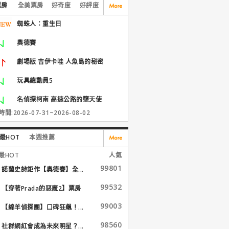
票房
全美票房
好奇度
好評度
蜘蛛人：重生日
奧德賽
劇場版 吉伊卡哇 人魚島的秘密
玩具總動員5
名偵探柯南 高速公路的墮天使
間:2026-07-31~2026-08-02
最HOT
本週推薦
最HOT
人氣
99801
諾蘭史詩鉅作【奧德賽】全...
99532
【穿著Prada的惡魔2】票房
大...
99003
【綿羊偵探團】口碑狂飆！...
98560
社群網紅會成為未來明星？...