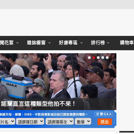
Close
聞花絮
雜誌櫥窗
好康專區
排行榜
購物車
，諾蘭直言這種類型他拍不來！