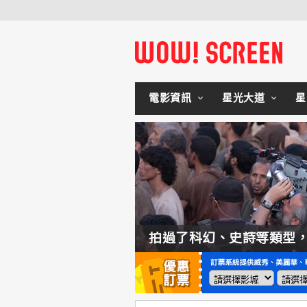
電影資訊
星光大道
星
如何交棒蜘蛛人？湯姆霍蘭：「我們有一個完整的計畫。」
拍過了科幻、史詩等類型