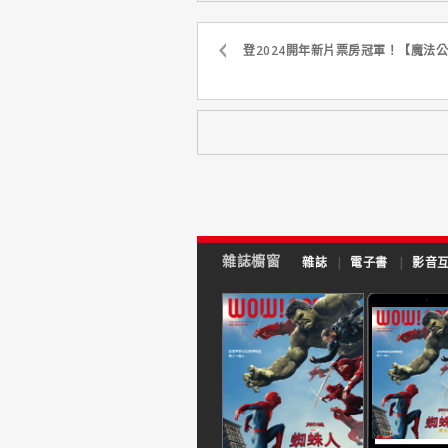
登2024開年新片票房冠軍！【魔法公
雜誌櫥窗
雜誌
|
電子書
|
影音