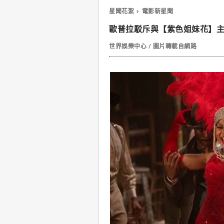
星聞花絮
電影新星聞
歐普拉駁斥與【紫色姐妹花】主
世界娛樂中心 / 圖片轉載自網路