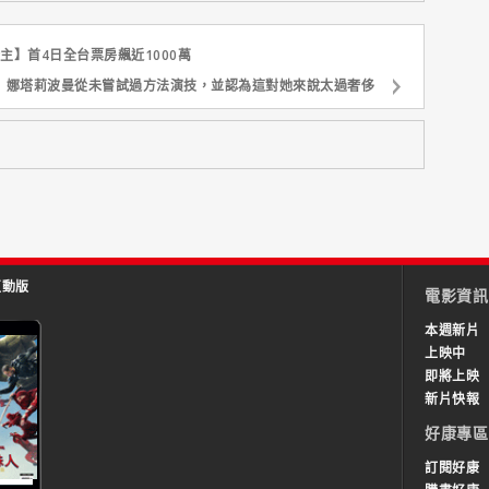
主】首4日全台票房飆近1000萬
娜塔莉波曼從未嘗試過方法演技，並認為這對她來說太過奢侈
互動版
電影資訊
本週新片
上映中
即將上映
新片快報
好康專區
訂閱好康