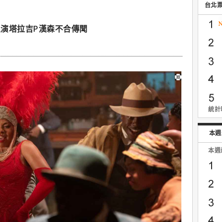
台北
演塔拉吉P漢森不合傳聞
統計時
本週
本週