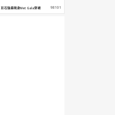
98101
巨石強森現身Met Gala穿裙
子...