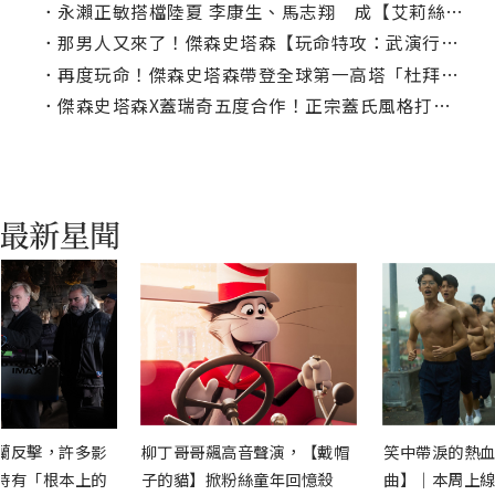
．
永瀨正敏搭檔陸夏 李康生、馬志翔 成【艾莉絲旅館】角色關鍵
．
那男人又來了！傑森史塔森【玩命特攻：武演行動】駕駛直升機炸高樓
．
再度玩命！傑森史塔森帶登全球第一高塔「杜拜塔」
．
傑森史塔森X蓋瑞奇五度合作！正宗蓋氏風格打造【五眼聯盟】諜報動作片
蘭反擊，許多影
柳丁哥哥飆高音聲演，【戴帽
笑中帶淚的熱血
時有「根本上的
子的貓】掀粉絲童年回憶殺
曲】｜本周上線