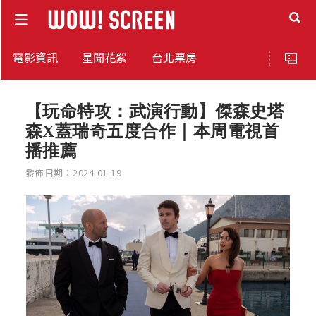
電影資訊
星聞花絮
台北票房
【玩命特攻：武演行動】傑森史塔
森X蓋瑞奇五度合作｜本周電視首
播推薦
發佈日期：2024-01-19