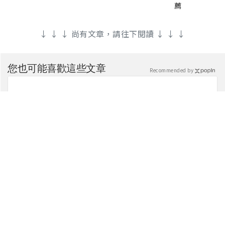
薦
↓ ↓ ↓ 尚有文章，請往下閱讀 ↓ ↓ ↓
您也可能喜歡這些文章
Recommended by
起床就先做件事，沒三天小腹就不見了! 肚子一天天變
小！
PR・新素簡