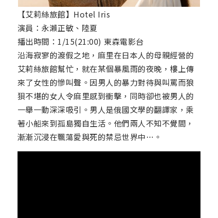
【艾莉絲旅館】Hotel Iris
演員：永瀨正敏、陸夏
播出時間：1/15(21:00) 東森電影台
沿海寂寥的渡假之地，麻里在日本人的母親經營的
艾莉絲旅館幫忙，就在某個暴風雨的夜晚，樓上傳
來了女性的慘叫聲。因男人的暴力對待與叫罵而狼
狽不堪的女人令麻里感到衝擊，同時卻也被男人的
一舉一動深深吸引。男人是俄國文學的翻譯家，乘
著小船來到孤島獨自生活。他們兩人不知不覺間，
漸漸沉浸在飄蕩愛與死的禁忌世界中…。