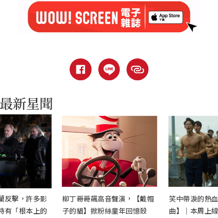
蘭反擊，許多影
柳丁哥哥飆高音聲演，【戴帽
笑中帶淚的熱
時有「根本上的
子的貓】掀粉絲童年回憶殺
曲】｜本周上