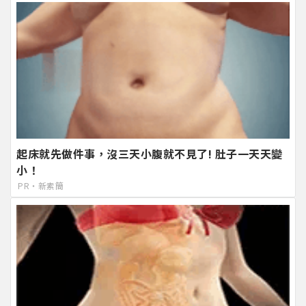
起床就先做件事，沒三天小腹就不見了! 肚子一天天變
小！
PR・新素簡