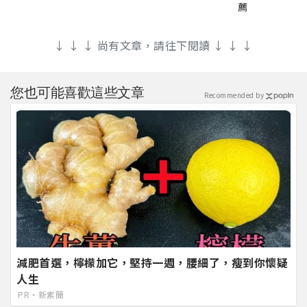
薦
↓ ↓ ↓ 尚有文章，請往下閱讀 ↓ ↓ ↓
您也可能喜歡這些文章
Recommended by
減肥首選，檸檬加它，堅持一週，腰細了，瘦到你懷疑
人生
PR・新素簡