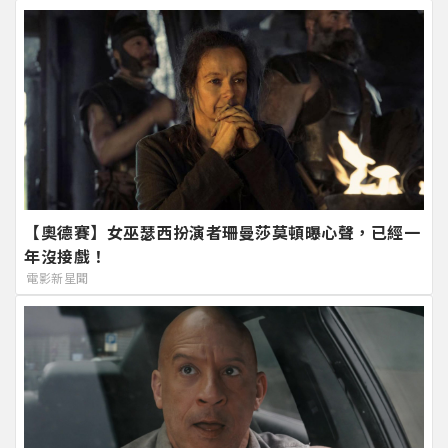
【奧德賽】女巫瑟西扮演者珊曼莎莫頓曝心聲，已經一
年沒接戲！
電影新星聞