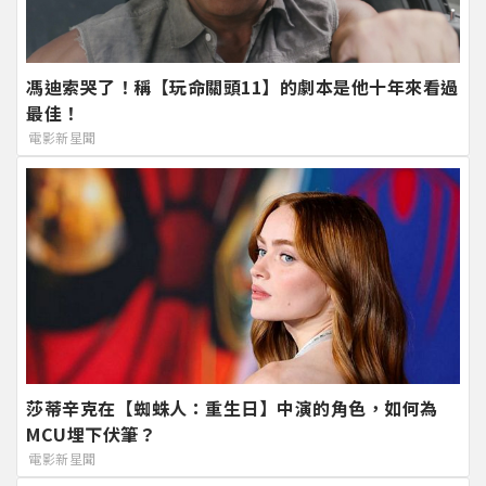
馮迪索哭了！稱【玩命關頭11】的劇本是他十年來看過
最佳！
電影新星聞
莎蒂辛克在【蜘蛛人：重生日】中演的角色，如何為
MCU埋下伏筆？
電影新星聞