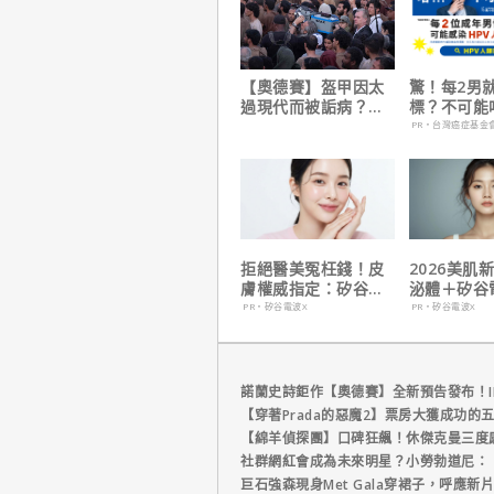
【奧德賽】盔甲因太
驚！每2男
過現代而被詬病？導
標？不可能
演克里斯多夫諾蘭親
PR・台灣癌症基金
自解釋！
拒絕醫美冤枉錢！皮
2026美肌
膚權威指定：矽谷電
泌體＋矽谷
波 X 由內而外養出逆
手，開啟高
PR・矽谷電波X
PR・矽谷電波X
齡好膚質
世代
諾蘭史詩鉅作【奧德賽】全新預告發布！I
【穿著Prada的惡魔2】票房大獲成功的
【綿羊偵探團】口碑狂飆！休傑克曼三度
社群網紅會成為未來明星？小勞勃道尼：
巨石強森現身Met Gala穿裙子，呼應