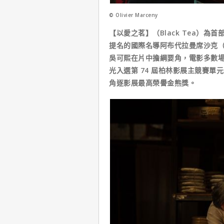
© Olivier Marceny
【以愛之茗】（Black Tea）
提名的國際名導阿布代拉曼席沙克（Abd
吳可熙在片中擔綱要角，電影多數
光入選第 74 屆柏林影展主競賽
角逐影展最高榮譽金熊獎。