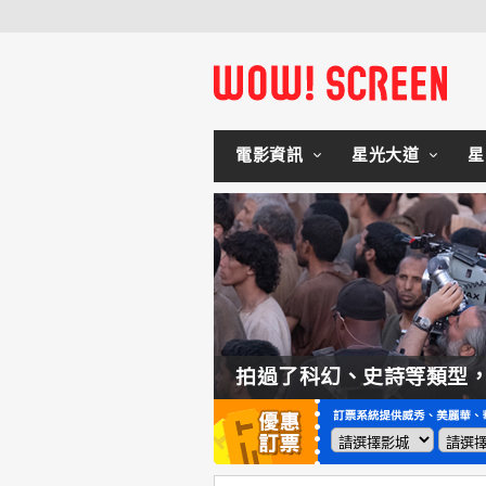
電影資訊
星光大道
星
如何交棒蜘蛛人？湯姆霍蘭：「我們有一個完整的計畫。」
拍過了科幻、史詩等類型