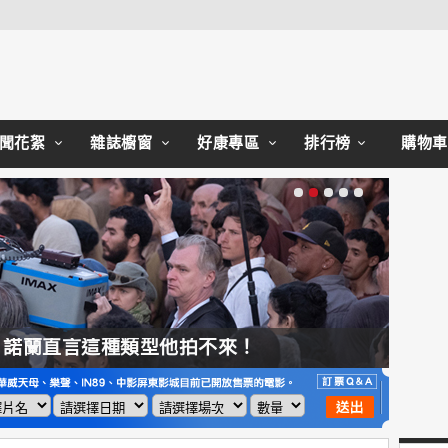
Close
聞花絮
雜誌櫥窗
好康專區
排行榜
購物車
，諾蘭直言這種類型他拍不來！