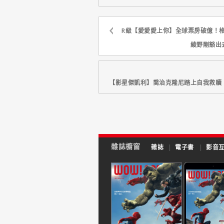
R級【愛愛愛上你】全球票房破億！
綾野剛豁出去
【影星傑凱利】喬治克隆尼踏上自我救贖
雜誌櫥窗
雜誌
|
電子書
|
影音