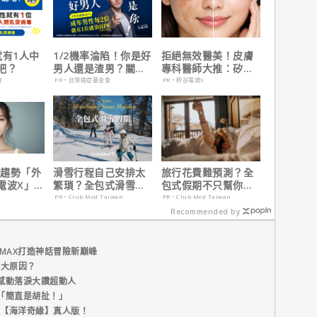
就有1人中
1/2機率淪陷！你是好
拒絕無效醫美！皮膚
吧？
男人還是渣男？關鍵
專科醫師大推：矽谷
在這
電波 X 讓肌膚由內而
會
PR・台灣癌症基金會
PR・矽谷電波X
外更強韌
新趨勢「外
滑雪行程自己安排太
旅行花費難預測？全
電波X」聯
繁瑣？全包式滑雪假
包式假期不只幫你省
階養膚新
期：出門即雪場，一
預算更省精力！
PR・Club Med Taiwan
PR・Club Med Taiwan
價全包不怕預算爆
Recommended by
表！
MAX打造神話冒險新巔峰
五大原因？
感動落淚大讚超動人
「簡直是胡扯！」
新片【海洋奇緣】真人版！