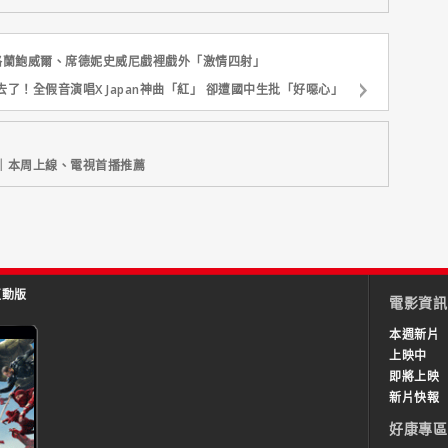
格蘭鮑威爾、席德妮史威尼戲裡戲外「激情四射」
了！全假音演唱X Japan神曲「紅」 卻遭國中生批「好噁心」
｜本周上線、電視首播推薦
互動版
電影資訊
本週新片
上映中
即將上映
新片快報
好康專區