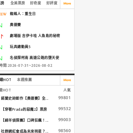
票房
全美票房
好奇度
好評度
蜘蛛人：重生日
奧德賽
劇場版 吉伊卡哇 人魚島的秘密
玩具總動員5
名偵探柯南 高速公路的墮天使
間:2026-07-31~2026-08-02
最HOT
本週推薦
最HOT
人氣
99801
諾蘭史詩鉅作【奧德賽】全...
99532
【穿著Prada的惡魔2】票房
大...
99003
【綿羊偵探團】口碑狂飆！...
98560
社群網紅會成為未來明星？...