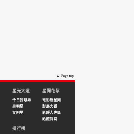
星光大道
星聞花絮
今日我最壽
電影新星聞
男明星
影展大觀
女明星
影評人專區
話題特寫
排行榜