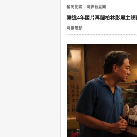
星聞花絮
電影新星聞
睽違4年國片再闖柏林影展主競
可樂電影