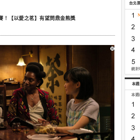
台北
賽！【以愛之茗】有望問鼎金熊獎
統計時
本週
本週