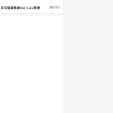
98101
巨石強森現身Met Gala穿裙
子...