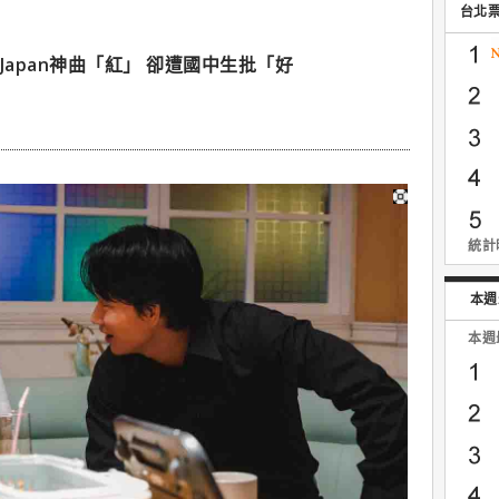
台北
Japan神曲「紅」 卻遭國中生批「好
統計時
本週
本週