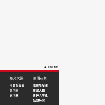
星光大道
星聞花絮
今日我最壽
電影新星聞
男明星
影展大觀
女明星
影評人專區
話題特寫