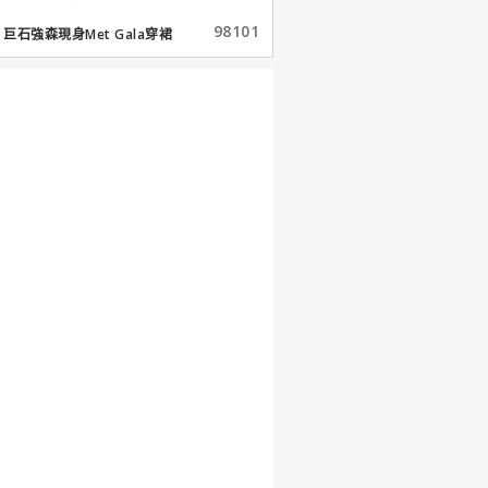
98101
巨石強森現身Met Gala穿裙
子...