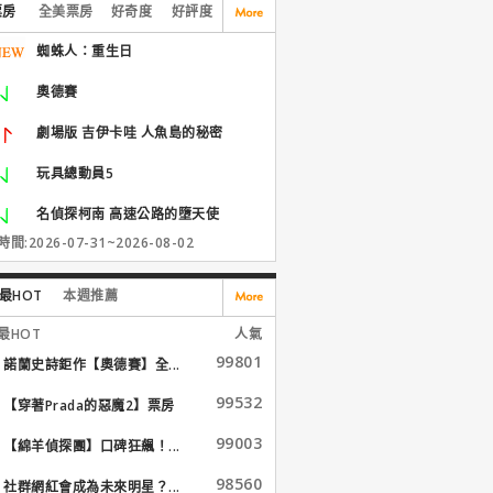
票房
全美票房
好奇度
好評度
蜘蛛人：重生日
奧德賽
劇場版 吉伊卡哇 人魚島的秘密
玩具總動員5
名偵探柯南 高速公路的墮天使
間:2026-07-31~2026-08-02
最HOT
本週推薦
最HOT
人氣
99801
諾蘭史詩鉅作【奧德賽】全...
99532
【穿著Prada的惡魔2】票房
大...
99003
【綿羊偵探團】口碑狂飆！...
98560
社群網紅會成為未來明星？...