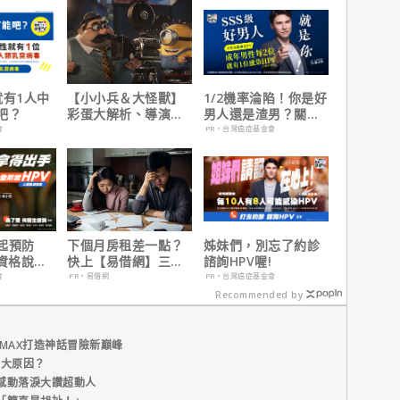
就有1人中
【小小兵＆大怪獸】
1/2機率淪陷！你是好
吧？
彩蛋大解析、導演皮
男人還是渣男？關鍵
耶考芬解密10個電影
在這
會
PR・台灣癌症基金會
梗！
起預防
下個月房租差一點？
姊妹們，別忘了約診
有資格說愛
快上【易借網】三分
諮詢HPV喔!
鐘解決燃眉之急
會
PR・易借網
PR・台灣癌症基金會
Recommended by
MAX打造神話冒險新巔峰
五大原因？
感動落淚大讚超動人