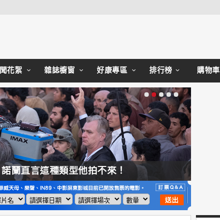
Close
聞花絮
雜誌櫥窗
好康專區
排行榜
購物車
，諾蘭直言這種類型他拍不來！