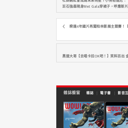
社群網紅會成為未來明星？小勞勃道尼：
巨石強森現身Met Gala穿裙子，呼應
睽違4年國片再闖柏林影展主競賽！
黑道大哥【去唱卡拉OK吧！】笑料百出 
雜誌櫥窗
雜誌
|
電子書
|
影音