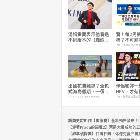
湯姆霍蘭表示他看過
驚！每2男
不同版本的【蜘蛛
標？不可能
人：重生日】剪輯，
PR・台灣癌症基金
這版完全不行！
出國花費難抓？全包
伴侶和妳一
式海島假期，一價搞
HPV，才
定食宿玩樂，省錢更
妳！
PR・Club Med Taiwan
PR・台灣癌症基金
省心！
諾蘭史詩鉅作【奧德賽】全新預告發布！I
【穿著Prada的惡魔2】票房大獲成功的
【綿羊偵探團】口碑狂飆！休傑克曼三度