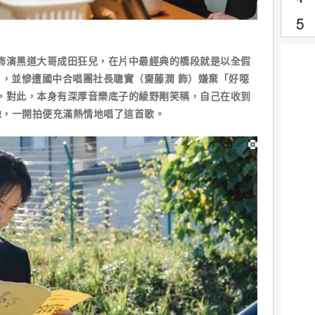
飾演黑道大哥成田狂兒，在片中最經典的橋段就是以全假
紅」，並慘遭國中合唱團社長聰實（齋藤潤 飾）嫌棄「好噁
。對此，本身有深厚音樂底子的綾野剛笑稱，自己在收到
豫，一開拍便充滿熱情地唱了這首歌。