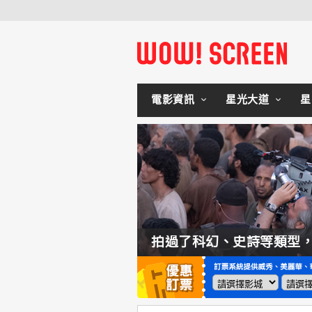
電影資訊
星光大道
星
如何交棒蜘蛛人？湯姆霍蘭：「我們有一個完整的計畫。」
拍過了科幻、史詩等類型