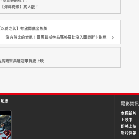
「簡直是胡扯！」
新片【海洋奇緣】真人版！
【以愛之茗】有望問鼎金熊獎
沒有芭比的肯尼！雷恩葛斯林為瑪格羅比沒入圍奧斯卡抱屈
金馬觀眾票選冠軍賀歲上映
互動版
電影資訊
本週新片
上映中
即將上映
新片快報