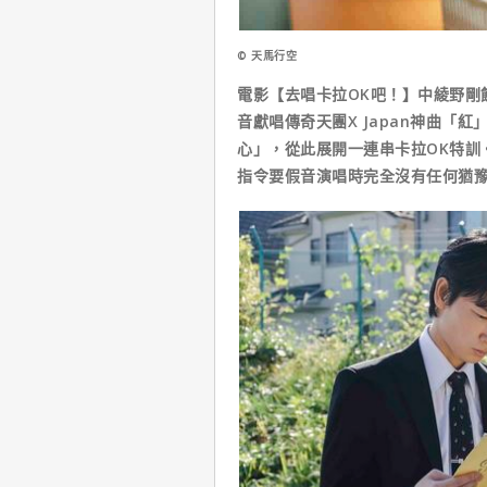
© 天馬行空
電影【去唱卡拉OK吧！】中綾野剛
音獻唱傳奇天團X Japan神曲「
心」，從此展開一連串卡拉OK特訓
指令要假音演唱時完全沒有任何猶