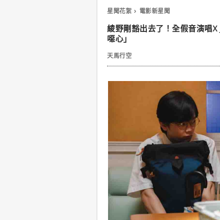
星聞花絮
電影新星聞
綾野剛豁出去了！全假音演唱X 
噁心」
天馬行空