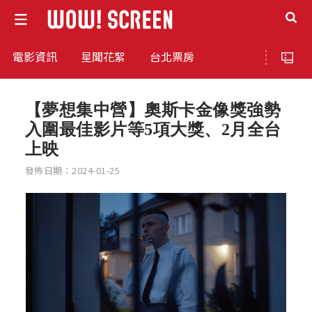
電影資訊
星聞花絮
台北票房
【夢想集中營】奧斯卡金像獎強勢
入圍最佳影片等5項大獎、2月全台
上映
發佈日期：2024-01-25