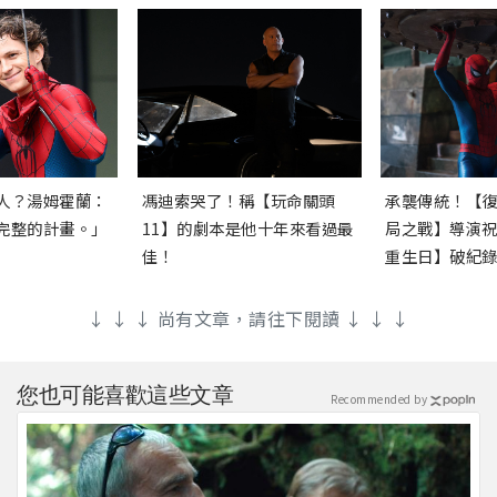
人？湯姆霍蘭：
馮迪索哭了！稱【玩命關頭
承襲傳統！【
完整的計畫。」
11】的劇本是他十年來看過最
局之戰】導演
佳！
重生日】破紀
↓ ↓ ↓ 尚有文章，請往下閱讀 ↓ ↓ ↓
您也可能喜歡這些文章
Recommended by