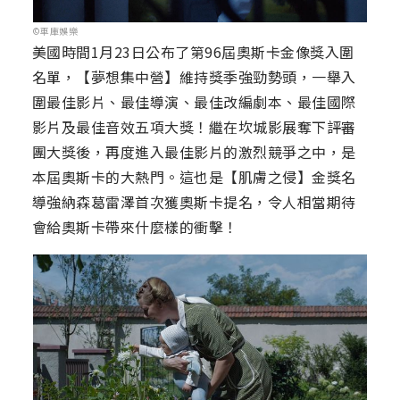
©車庫娛樂
美國時間1月23日公布了第96屆奧斯卡金像獎入圍
名單，【夢想集中營】維持獎季強勁勢頭，一舉入
圍最佳影片、最佳導演、最佳改編劇本、最佳國際
影片及最佳音效五項大獎！繼在坎城影展奪下評審
團大獎後，再度進入最佳影片的激烈競爭之中，是
本屆奧斯卡的大熱門。這也是【肌膚之侵】金獎名
導強納森葛雷澤首次獲奧斯卡提名，令人相當期待
會給奧斯卡帶來什麼樣的衝擊！