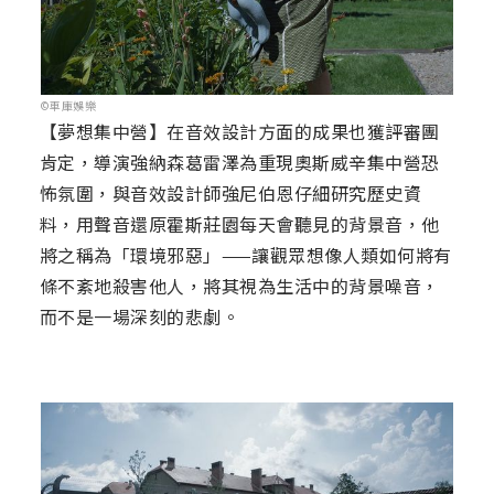
©車庫娛樂
【夢想集中營】在音效設計方面的成果也獲評審團
肯定，導演強納森葛雷澤為重現奧斯威辛集中營恐
怖氛圍，與音效設計師強尼伯恩仔細研究歷史資
料，用聲音還原霍斯莊園每天會聽見的背景音，他
將之稱為「環境邪惡」——讓觀眾想像人類如何將有
條不紊地殺害他人，將其視為生活中的背景噪音，
而不是一場深刻的悲劇。