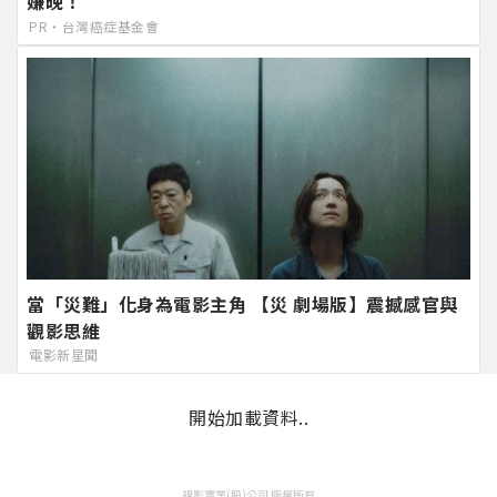
嫌晚！
PR・台灣癌症基金會
當「災難」化身為電影主角 【災 劇場版】震撼感官與
觀影思維
電影新星聞
開始加載資料..
視影實業(股)公司 版權所有