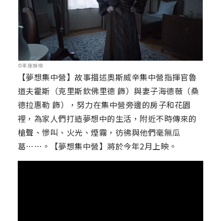
©車庫娛樂
【夢想集中營】故事描述奧斯威辛集中營指揮官魯
道夫霍斯（克里斯欽佛里德 飾）與妻子海德薇（桑
德拉惠勒 飾），努力在集中營旁邊的房子和花園
裡，為家人們打造夢想中的生活，附近不時傳來的
槍聲、慘叫、火光、煙霧，彷彿與他們毫無瓜
葛……。【夢想集中營】將於今年2月上映。