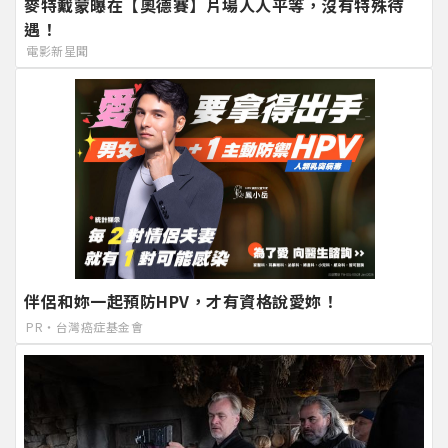
麥特戴蒙曝在【奧德賽】片場人人平等，沒有特殊待
遇！
電影新星聞
伴侶和妳一起預防HPV，才有資格說愛妳！
PR・台灣癌症基金會