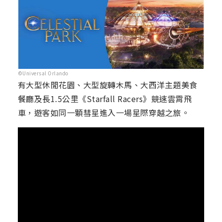
©Universal Orlando
有大型休閒花園、大型旋轉木馬、大西洋主題美食
餐廳及長1.5公里《Starfall Racers》競速雲霄飛
車，遊客如同一顆彗星進入一場星際穿越之旅。