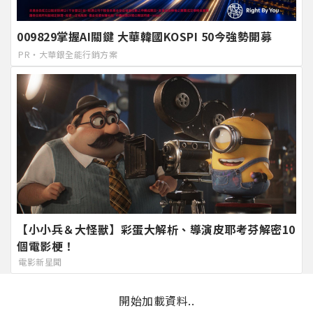
009829掌握AI關鍵 大華韓國KOSPI 50今強勢開募
PR・大華銀全能行銷方案
【小小兵＆大怪獸】彩蛋大解析、導演皮耶考芬解密10
個電影梗！
電影新星聞
開始加載資料..