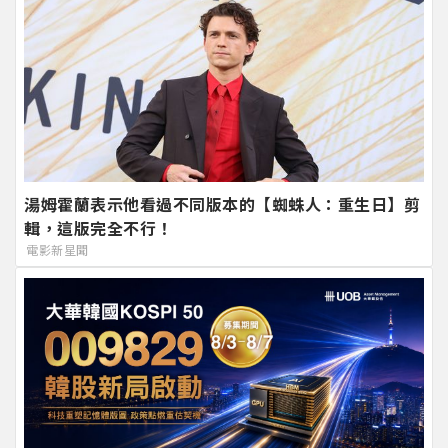
湯姆霍蘭表示他看過不同版本的【蜘蛛人：重生日】剪
輯，這版完全不行！
電影新星聞