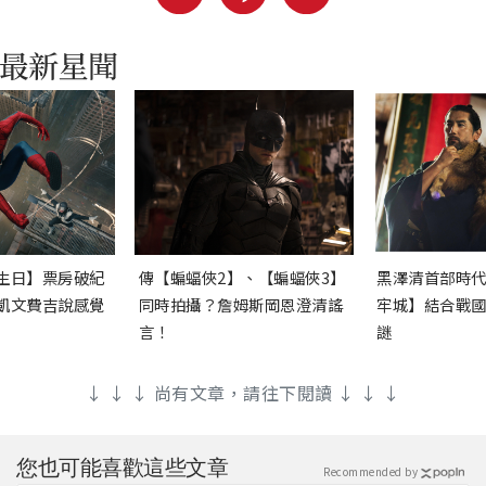
生日】票房破紀
傳【蝙蝠俠2】、【蝙蝠俠3】
黑澤清首部時
凱文費吉說感覺
同時拍攝？詹姆斯岡恩澄清謠
牢城】結合戰
言！
謎
↓ ↓ ↓ 尚有文章，請往下閱讀 ↓ ↓ ↓
您也可能喜歡這些文章
Recommended by