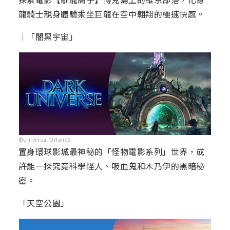
龍騎士親身體驗乘坐巨龍在空中翱翔的極速快感。
｜「闇黑宇宙」
©Universal Orlando
置身環球影城最神秘的「怪物電影系列」世界，或
許能一探究竟科學怪人、吸血鬼和木乃伊的黑暗秘
密。
「天空公園」