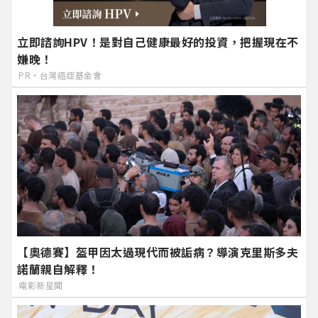
立即諮詢HPV！是對自己健康最好的投資，把握現在不
嫌晚！
PR・台灣癌症基金會
【奧德賽】盔甲因太過現代而被詬病？導演克里斯多夫
諾蘭親自解釋！
電影新星聞