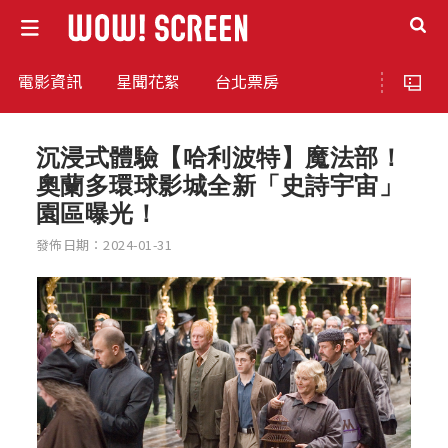
電影資訊
星聞花絮
台北票房
沉浸式體驗【哈利波特】魔法部！
奧蘭多環球影城全新「史詩宇宙」
園區曝光！
發佈日期：2024-01-31