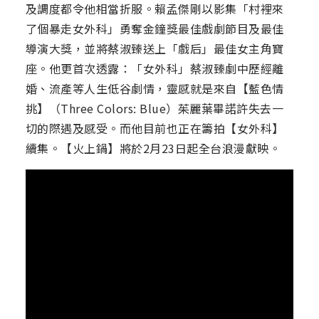
及調度都令他相當折服。賴孟傑剛以影集「村裡來
了個暴走女外科」勇奪金鐘獎最佳戲劇節目及最佳
導演大獎，並將蔡淑臻送上「戲后」最佳女主角寶
座。他更首次透露：「女外科」蔡淑臻劇中歷經離
婚、流產等人生低谷劇情，靈感就是來自【藍色情
挑】（Three Colors: Blue）茱麗葉畢諾許失去一
切的際遇及感受。而他目前也正在籌拍【女外科】
續集。【火上鍋】將於2月23日起全台浪漫獻映。