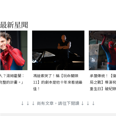
人？湯姆霍蘭：
馮迪索哭了！稱【玩命關頭
承襲傳統！【復
完整的計畫。」
11】的劇本是他十年來看過最
局之戰】導演祝
佳！
重生日】破紀錄
↓ ↓ ↓ 尚有文章，請往下閱讀 ↓ ↓ ↓