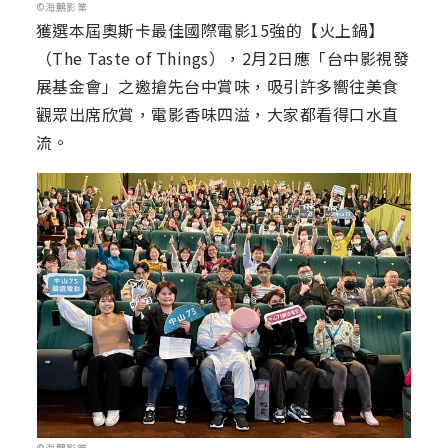
©海鵬影業
獲選本屆奧斯卡最佳國際電影15強的【火上鍋】
（The Taste of Things），2月2日應「台中影視發
展基金會」之邀搶先台中賞味，吸引許多嚮往美食
觀眾出席欣賞，電影香味四溢，大家都看得口水直
流。
©海鵬影業