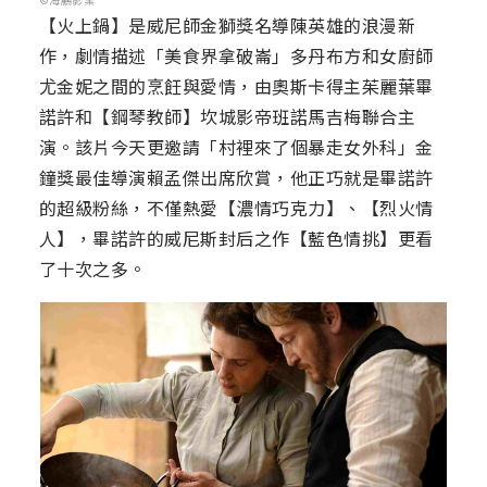
【火上鍋】是威尼師金獅獎名導陳英雄的浪漫新
作，劇情描述「美食界拿破崙」多丹布方和女廚師
尤金妮之間的烹飪與愛情，由奧斯卡得主茱麗葉畢
諾許和【鋼琴教師】坎城影帝班諾馬吉梅聯合主
演。該片今天更邀請「村裡來了個暴走女外科」金
鐘獎最佳導演賴孟傑出席欣賞，他正巧就是畢諾許
的超級粉絲，不僅熱愛【濃情巧克力】、【烈火情
人】，畢諾許的威尼斯封后之作【藍色情挑】更看
了十次之多。