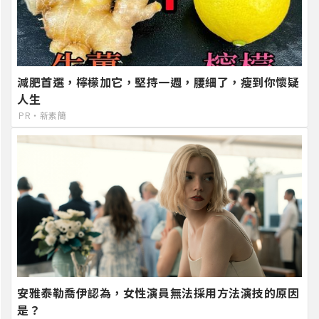
減肥首選，檸檬加它，堅持一週，腰細了，瘦到你懷疑
人生
PR・新素簡
安雅泰勒喬伊認為，女性演員無法採用方法演技的原因
是？