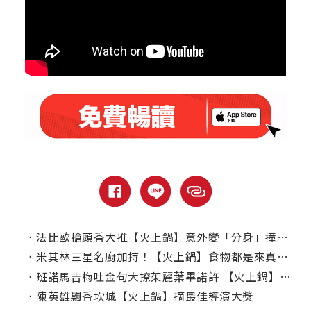
．
法比歐搶頭香大推【火上鍋】意外變「分身」撞臉班諾馬吉梅
．
米其林三星名廚加持！【火上鍋】食物都是來真的？！
．
班諾馬吉梅吐金句大撩茱麗葉畢諾許 【火上鍋】幸福感爆棚！
．
陳英雄飄香坎城【火上鍋】摘最佳導演大獎