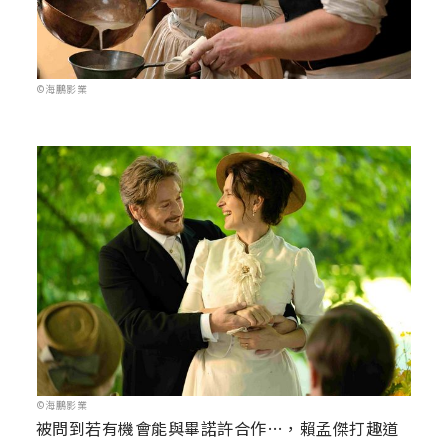
©海鵬影業
©海鵬影業
被問到若有機會能與畢諾許合作…，賴孟傑打趣道