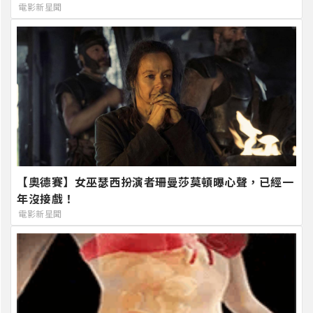
電影新星聞
【奧德賽】女巫瑟西扮演者珊曼莎莫頓曝心聲，已經一
年沒接戲！
電影新星聞