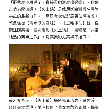
「那我就不用導了，直接看她演就很過癮」，仰慕
之情表露無遺。【火上鍋】是威尼斯金獅獎名導陳
英雄的最新力作，一舉勇奪坎城影展最佳導演獎。
賴孟傑從【青木瓜的滋味】、【三輪車伕】就一直
關注陳英雄，這次看到【火上鍋】，驚嘆是「非常
純熟的商業之作」，對其攝影尤其讚不絕口。
賴孟傑表示，【火上鍋】攝影充滿巧思，鏡頭藉一
道道美食展現、循序拉近了男女主角的距離，攝影