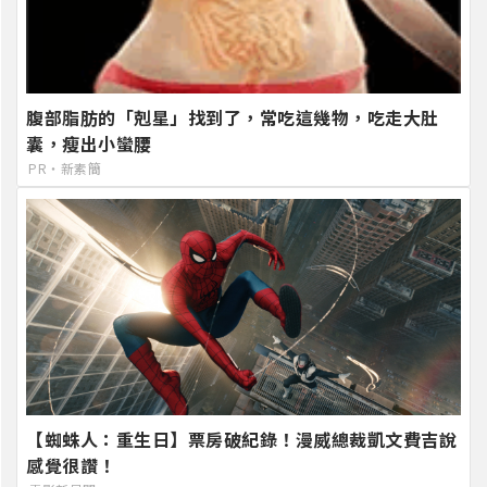
腹部脂肪的「剋星」找到了，常吃這幾物，吃走大肚
囊，瘦出小蠻腰
PR・新素簡
【蜘蛛人：重生日】票房破紀錄！漫威總裁凱文費吉說
感覺很讚！