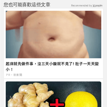
您也可能喜歡這些文章
Recommended by
起床就先做件事，沒三天小腹就不見了! 肚子一天天變
小！
PR・新素簡