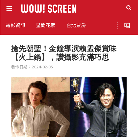
電影資訊
星聞花絮
台北票房
搶先朝聖！金鐘導演賴孟傑賞味
【火上鍋】，讚攝影充滿巧思
發佈日期：2024-02-05