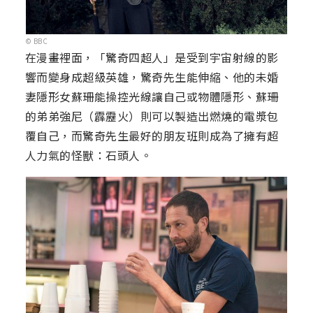
© BBC
在漫畫裡面，「驚奇四超人」是受到宇宙射線的影
響而變身成超級英雄，驚奇先生能伸縮、他的未婚
妻隱形女蘇珊能操控光線讓自己或物體隱形、蘇珊
的弟弟強尼（霹靂火）則可以製造出燃燒的電漿包
覆自己，而驚奇先生最好的朋友班則成為了擁有超
人力氣的怪獸：石頭人。