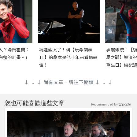
人？湯姆霍蘭：
馮迪索哭了！稱【玩命關頭
承襲傳統！【
完整的計畫。」
11】的劇本是他十年來看過最
局之戰】導演
佳！
重生日】破紀
↓ ↓ ↓ 尚有文章，請往下閱讀 ↓ ↓ ↓
您也可能喜歡這些文章
Recommended by