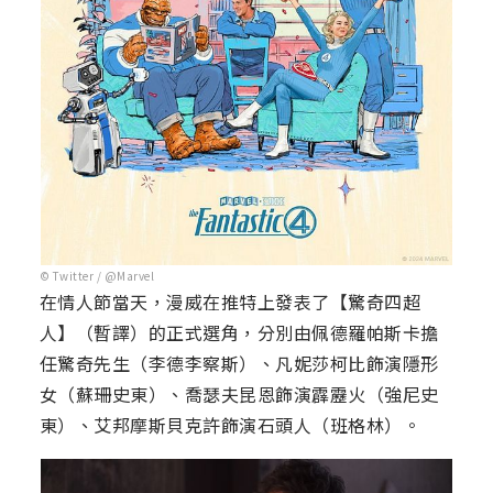
© Twitter / @Marvel
在情人節當天，漫威在推特上發表了【驚奇四超
人】（暫譯）的正式選角，分別由佩德羅帕斯卡擔
任驚奇先生（李德李察斯）、凡妮莎柯比飾演隱形
女（蘇珊史東）、喬瑟夫昆恩飾演霹靂火（強尼史
東）、艾邦摩斯貝克許飾演石頭人（班格林）。