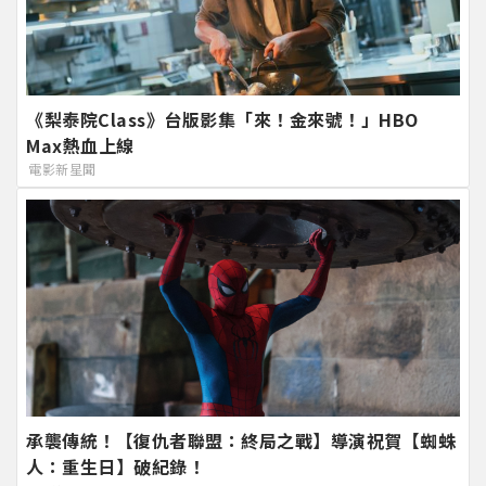
《梨泰院Class》台版影集「來！金來號！」HBO
Max熱血上線
電影新星聞
承襲傳統！【復仇者聯盟：終局之戰】導演祝賀【蜘蛛
人：重生日】破紀錄！