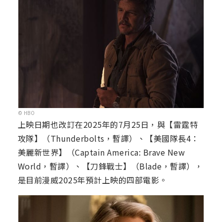
© HBO
上映日期也改訂在2025年的7月25日，與【雷霆特
攻隊】（Thunderbolts，暫譯）、【美國隊長4：
美麗新世界】（Captain America: Brave New
World，暫譯）、【刀鋒戰士】（Blade，暫譯），
是目前漫威2025年預計上映的四部電影。