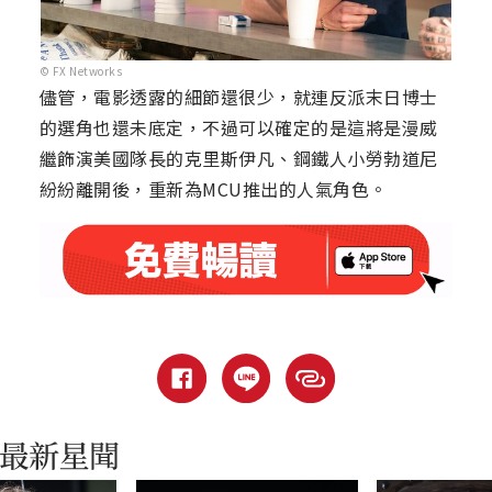
© FX Networks
儘管，電影透露的細節還很少，就連反派末日博士
的選角也還未底定，不過可以確定的是這將是漫威
繼飾演美國隊長的克里斯伊凡、鋼鐵人小勞勃道尼
紛紛離開後，重新為MCU推出的人氣角色。