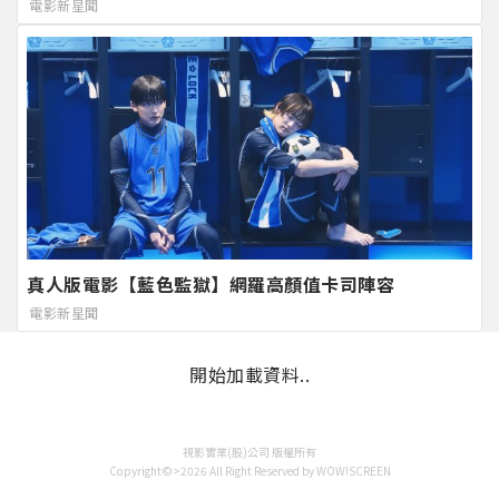
電影新星聞
真人版電影【藍色監獄】網羅高顏值卡司陣容
電影新星聞
開始加載資料..
視影實業(股)公司 版權所有
Copyright©>2026 All Right Reserved by WOW!SCREEN