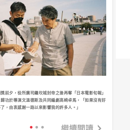
頒獎前夕，役所廣司繼坎城封帝之後再奪「日本電影旬報」
，歸功於導演文溫德斯及共同編劇高崎卓馬，「如果沒有好
不了，由衷感謝一路以來影響我的許多人。」