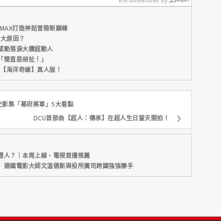
Recommended by
MAX打造神話冒險新巔峰
五大原因？
感動落淚大讚超動人
「簡直是胡扯！」
新片【海洋奇緣】真人版！
史影集「幕府將軍」5大看點
DCU首部曲【超人：傳承】在超人生日當天開拍！
證人？｜本周上線、電視首播推薦
】德國電影大師文溫德斯與役所廣司跨國強強聯手