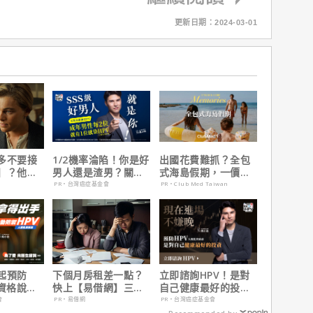
更新日期：2024-03-01
多不要接
1/2機率淪陷！你是好
出國花費難抓？全包
】？他
男人還是渣男？關鍵
式海島假期，一價搞
在乎船上
在這
定食宿玩樂，省錢更
PR・台灣癌症基金會
PR・Club Med Taiwan
省心！
起預防
下個月房租差一點？
立即諮詢HPV！是對
有資格說愛
快上【易借網】三分
自己健康最好的投
鐘解決燃眉之急
資，把握現在不嫌
會
PR・易借網
PR・台灣癌症基金會
晚！