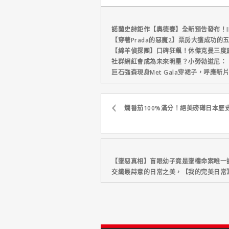
諾蘭史詩鉅作【奧德賽】全新預告發布！I
【穿著Prada的惡魔2】票房大獲成功的
【綿羊偵探團】口碑狂飆！休傑克曼三度
社群網紅會成為未來明星？小勞勃道尼：
巨石強森現身Met Gala穿裙子，呼應
爛番茄100%滿分！絕美磅礡日本歷
【墜惡真相】盲眼幼子竟是墜樓命案唯一
交織最詩意的日常之美，【我的完美日常