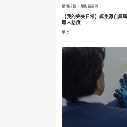
星聞花絮
電影新星聞
【我的完美日常】誕生源自奧
職人態度
甲上