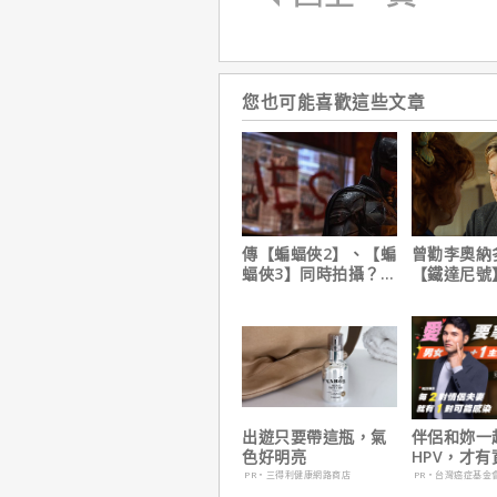
您也可能喜歡這些文章
傳【蝙蝠俠2】、【蝙
曾勸李奧納
蝠俠3】同時拍攝？詹
【鐵達尼號
姆斯岡恩澄清謠言！
說：「沒人
是誰」
出遊只要帶這瓶，氣
伴侶和妳一
色好明亮
HPV，才
妳！
PR・三得利健康網路商店
PR・台灣癌症基金