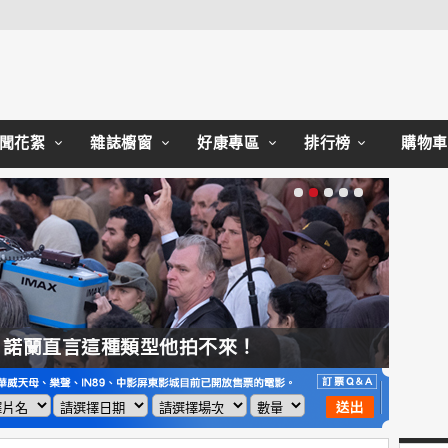
Close
聞花絮
雜誌櫥窗
好康專區
排行榜
購物車
，諾蘭直言這種類型他拍不來！