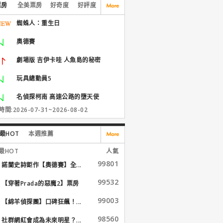
票房
全美票房
好奇度
好評度
蜘蛛人：重生日
奧德賽
劇場版 吉伊卡哇 人魚島的秘密
玩具總動員5
名偵探柯南 高速公路的墮天使
間:2026-07-31~2026-08-02
最HOT
本週推薦
最HOT
人氣
99801
諾蘭史詩鉅作【奧德賽】全...
99532
【穿著Prada的惡魔2】票房
大...
99003
【綿羊偵探團】口碑狂飆！...
98560
社群網紅會成為未來明星？...