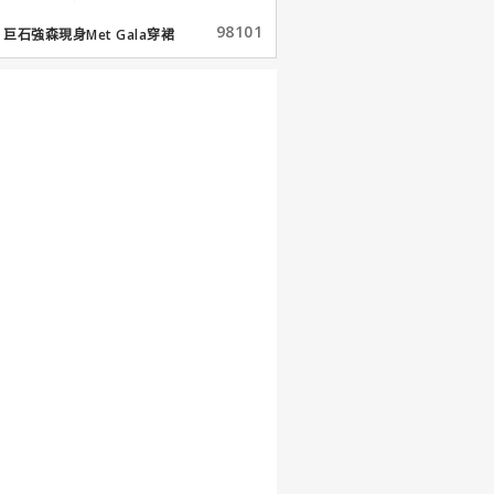
98101
巨石強森現身Met Gala穿裙
子...