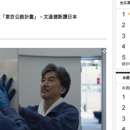
台北
運「東京公廁計畫」，文溫德斯讚日本
統計時
本週
本週