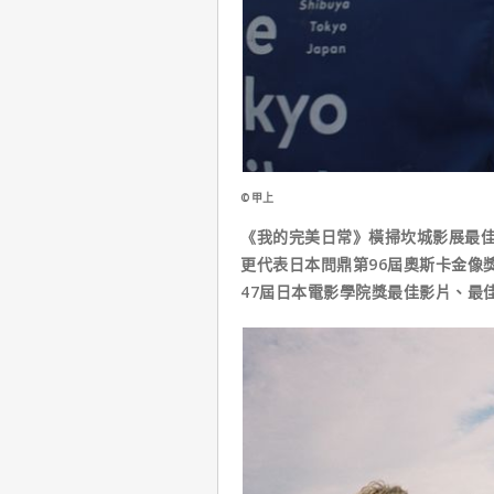
©甲上
《我的完美日常》橫掃坎城影展最
更代表日本問鼎第96屆奧斯卡金像
47屆日本電影學院獎最佳影片、最