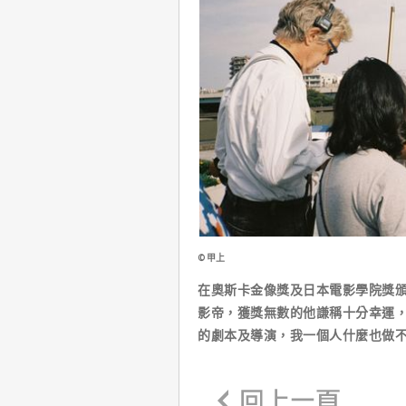
©甲上
在奧斯卡金像獎及日本電影學院獎
影帝，獲獎無數的他謙稱十分幸運
的劇本及導演，我一個人什麼也做