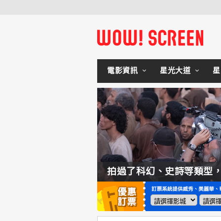
電影資訊
星光大道
星
如何交棒蜘蛛人？湯姆霍蘭：「我們有一個完整的計畫。」
拍過了科幻、史詩等類型