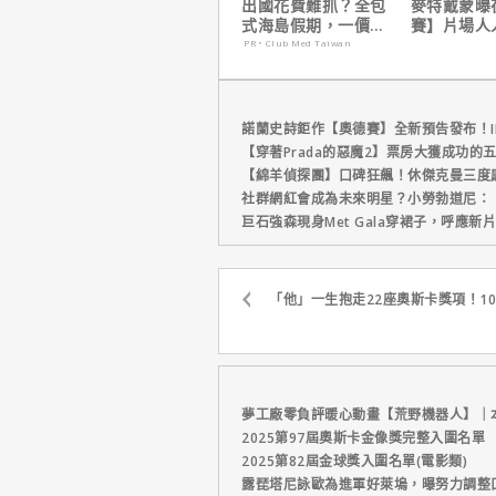
出國花費難抓？全包
麥特戴蒙曝
式海島假期，一價搞
賽】片場人
定食宿玩樂，省錢更
沒有特殊待
PR・Club Med Taiwan
省心！
諾蘭史詩鉅作【奧德賽】全新預告發布！I
【穿著Prada的惡魔2】票房大獲成功的
【綿羊偵探團】口碑狂飆！休傑克曼三度
社群網紅會成為未來明星？小勞勃道尼：
巨石強森現身Met Gala穿裙子，呼應
「他」一生抱走22座奧斯卡獎項！1
夢工廠零負評暖心動畫【荒野機器人】｜
2025第97屆奧斯卡金像獎完整入圍名單
2025第82屆金球獎入圍名單(電影類)
露琵塔尼詠歐為進軍好萊塢，曝努力調整