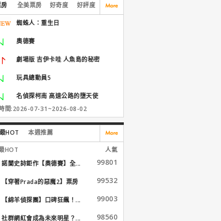
票房
全美票房
好奇度
好評度
蜘蛛人：重生日
奧德賽
劇場版 吉伊卡哇 人魚島的秘密
玩具總動員5
名偵探柯南 高速公路的墮天使
間:2026-07-31~2026-08-02
最HOT
本週推薦
最HOT
人氣
99801
諾蘭史詩鉅作【奧德賽】全...
99532
【穿著Prada的惡魔2】票房
大...
99003
【綿羊偵探團】口碑狂飆！...
98560
社群網紅會成為未來明星？...