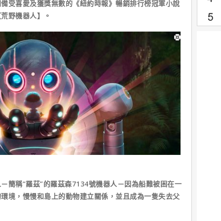
朗備受喜愛及獲獎無數的《紐約時報》暢銷排行榜冠軍小說
【荒野機器人】。
－簡稱“羅茲”的羅茲森7134號機器人－因為船難被困在一
的環境，慢慢和島上的動物建立關係，並且成為一隻失去父