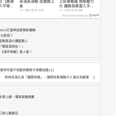
在【奧德
高油高酒精 加速癌上
上班看電腦 眼睛壓力
人平等，
身
大 護眼保單要入手
遇！
【安心護眼定期眼睛
PR・安達人壽 安心抗癌
PR・安達人壽 安心護眼
險】
Recommended by
MAX打造神話冒險新巔峰
五大原因？
感動落淚大讚超動人
「簡直是胡扯！」
新片【海洋奇緣】真人版！
0個你可能不知道的奧斯卡有趣記錄(上)
柯林法洛化身「謎探休格」，揭密好萊塢製片人孫女失蹤案
本周上線、電視首播推薦
口音心酸過往