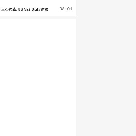
98101
巨石強森現身Met Gala穿裙
子...