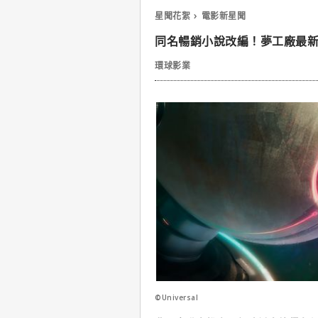
星聞花絮
電影新星聞
同名暢銷小說改編！夢工廠最
環球影業
©Universal