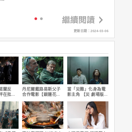
更新日期：2024-03-06
諾蘭反
丹尼爾戴路易斯父子
當「災難」化身為電
評在批評
合作電影【銀蓮花】
影主角 【災 劇場版】
根本上的
｜本周上線、電視首
震撼感官與觀影思維
播推薦