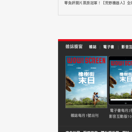
零負評開片票房冠軍！【荒野機器人】全球
雜誌櫥窗
雜誌
|
電子書
|
影音
電子書每月3
雜誌每月1號出刊
影音互動版1