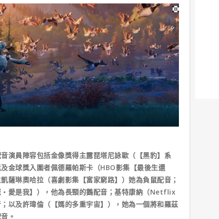
配音演員陣容包括金像獎得主露琵塔尼詠歐（【黑豹】系
及金球獎入圍者佩德羅帕斯卡（HBO影集【最後生還
主凱薩琳奧哈拉（喜劇影集【富家窮路】）她為負鼠配音；
愛是我】），他為長頸的鵝配音；基特康納（Netflix
音；以及許瑋倫（【媽的多重宇宙】），她為一個將和羅茲
配音。