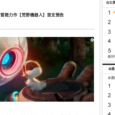
台北
新冒險力作【荒野機器人】首支預告
統計時
本週
本週