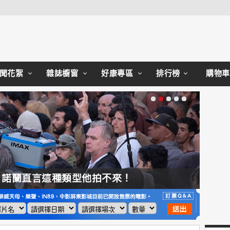
Close
聞花絮
雜誌櫥窗
好康專區
排行榜
購物車
，諾蘭直言這種類型他拍不來！