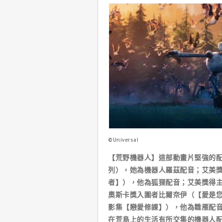
©Universal
【荒野機器人】這部動畫片堅強的
列），她為機器人羅茲配音；艾美獎
者】），他為狐狸配音；艾美獎得
奧斯卡獎入圍者比爾奈伊（【愛是您・
影集【戀愛修課】），他為雛雁配
在荒島上的生活有所交集的機器人