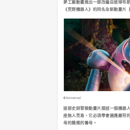
夢工廠動畫推出一部改編自彼得布
《荒野機器人》的同名全新動畫片
©Universal
這部史詩冒險動畫片描述一個機器人
座無人荒島，它必須學會適應嚴苛
母的雛雁的養母。