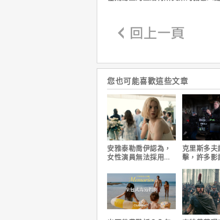
您也可能喜歡這些文章
安雅泰勒喬伊認為，
克里斯多夫
女性演員無法採用方
擊，許多影
法演技的原因是？
電影時有「
缺陷」！