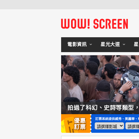
電影資訊
星光大道
星
如何交棒蜘蛛人？湯姆霍蘭：「我們有一個完整的計畫。」
拍過了科幻、史詩等類型