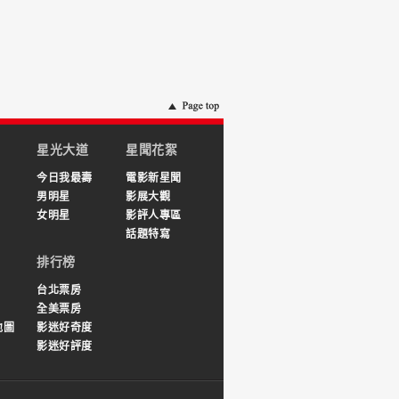
星光大道
星聞花絮
今日我最壽
電影新星聞
男明星
影展大觀
女明星
影評人專區
話題特寫
排行榜
台北票房
全美票房
地圖
影迷好奇度
影迷好評度