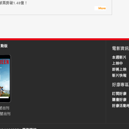
票房破1.48億！
互動版
電影資訊
本週新片
上映中
即將上映
新片快報
好康專區
訂閱好康
購書好康
好康活動
號出刊
0號出刊