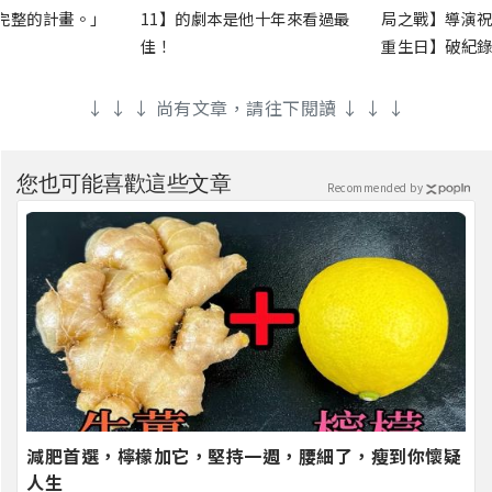
完整的計畫。」
11】的劇本是他十年來看過最
局之戰】導演祝
佳！
重生日】破紀錄
↓ ↓ ↓ 尚有文章，請往下閱讀 ↓ ↓ ↓
您也可能喜歡這些文章
Recommended by
減肥首選，檸檬加它，堅持一週，腰細了，瘦到你懷疑
人生