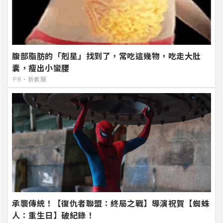
腹部脂肪的「剋星」找到了，常吃這幾物，吃走大肚
囊，瘦出小蠻腰
PR・新素簡
承襲傳統！【復仇者聯盟：終局之戰】導演祝賀【蜘蛛
人：重生日】破紀錄！