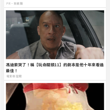
PR・新素簡
馮迪索哭了！稱【玩命關頭11】的劇本是他十年來看過
最佳！
電影新星聞