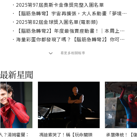
．
2025第97屆奧斯卡金像獎完整入圍名單
．
【腦筋急轉彎】宇宙再擴張，大人系動畫「夢境製片廠」Disney+ 一次上線
．
2025第82屆金球獎入圍名單(電影類)
．
【腦筋急轉彎2】年度最強賣座動畫！｜本周上線、電視首播推薦
．
海量彩蛋你都發現了嗎？【腦筋急轉彎2】你可能沒注意到的15個彩蛋
看更多相關報導
人？湯姆霍蘭：
馮迪索哭了！稱【玩命關頭
承襲傳統！【復