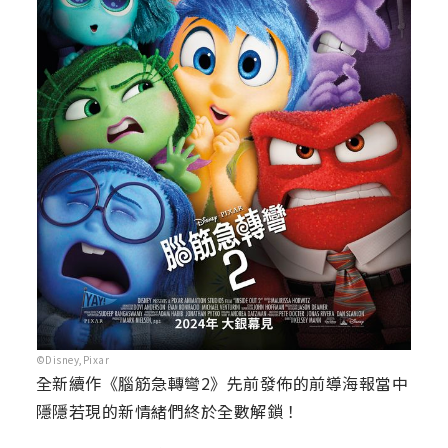
©Disney,Pixar
全新續作《腦筋急轉彎2》先前發佈的前導海報當中
隱隱若現的新情緒們終於全數解鎖！