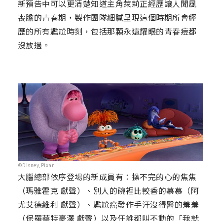
新預告中可以更清楚知道主角萊莉正經歷讓人聞風
喪膽的青春期，製作團隊細膩呈現這個時期所會經
歷的所有尷尬時刻，包括那顆永遠耀眼的青春痘都
沒放過。
©Disney,Pixar
大腦總部依序登場的新成員有：操不完的心的焦焦
（瑪雅霍克 獻聲）、別人的碗裡比較香的慕慕（阿
尤艾德維利 獻聲）、尷尬癌發作手汗沒得醫的羞羞
（保羅華特豪澤 獻聲）以及任誰都叫不動的「我就