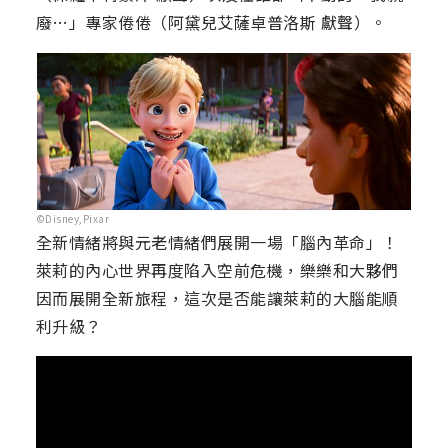
廢…」專家倦倦（阿黛兒艾薩卓普洛斯 獻聲）。
©Disney,Pixar
全新情緒將與元老情緒們展開一場「腦內革命」！
萊莉的內心世界再度陷入空前危機，樂樂和大夥們
因而展開全新旅程，這次是否能讓萊莉的大腦能順
利升級？