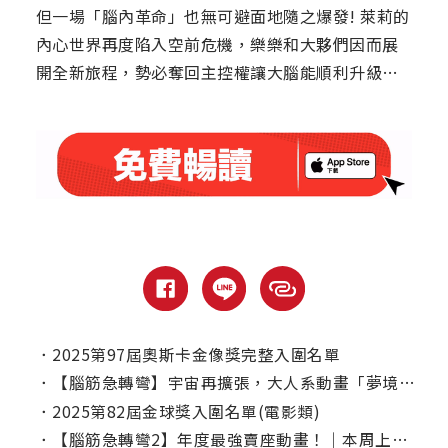
但一場「腦內革命」也無可避面地隨之爆發! 萊莉的
內心世界再度陷入空前危機，樂樂和大夥們因而展
開全新旅程，勢必奪回主控權讓大腦能順利升級…
．
2025第97屆奧斯卡金像獎完整入圍名單
．
【腦筋急轉彎】宇宙再擴張，大人系動畫「夢境製片廠」Disney+ 一次上線
．
2025第82屆金球獎入圍名單(電影類)
．
【腦筋急轉彎2】年度最強賣座動畫！｜本周上線、電視首播推薦