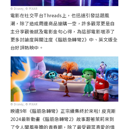
© Disney, © PIXAR
電影在社交平台Threads上，也迅速引發話題風
潮，除了造成周邊商品搶購一空，許多觀眾更是自
主分享觀後感及電影金句心得，為這部電影增添了
更多討論度與關注度《腦筋急轉彎2》中、英文版全
台好評熱映中。
© Disney, © PIXAR
睽違9年《腦筋急轉彎》正宗續集終於來啦! 皮克斯
2024最新動畫《腦筋急轉彎2》故事跟著萊莉來到
了令人聞風喪膽的青春期，除了最受觀眾喜愛的情