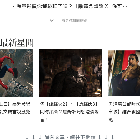
．
海量彩蛋你都發現了嗎？【腦筋急轉彎2】你可能沒注意到的15個彩蛋
看更多相關報導
生日】票房破紀
傳【蝙蝠俠2】、【蝙蝠俠3】
黑澤清首部時代
凱文費吉說感覺
同時拍攝？詹姆斯岡恩澄清謠
牢城】結合戰國
言！
謎
↓ ↓ ↓ 尚有文章，請往下閱讀 ↓ ↓ ↓