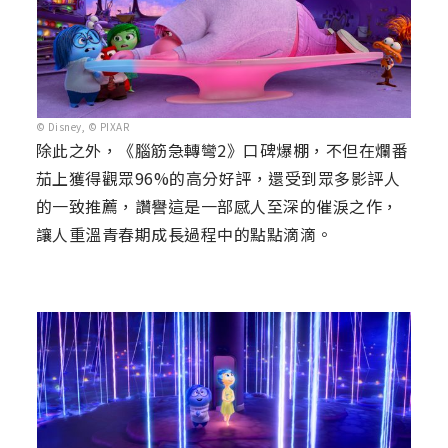
© Disney, © PIXAR
除此之外，《腦筋急轉彎2》口碑爆棚，不但在爛番
茄上獲得觀眾96%的高分好評，還受到眾多影評人
的一致推薦，讚譽這是一部感人至深的催淚之作，
讓人重溫青春期成長過程中的點點滴滴。