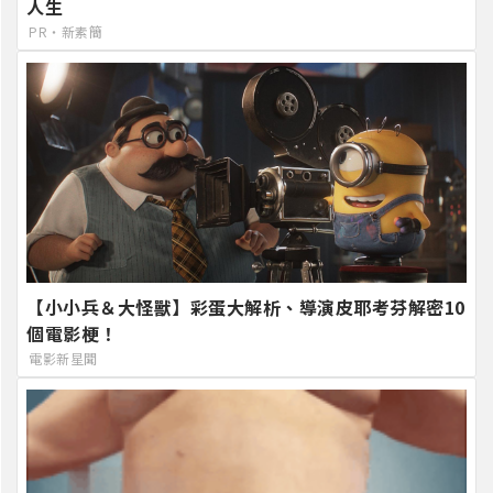
人生
PR・新素簡
【小小兵＆大怪獸】彩蛋大解析、導演皮耶考芬解密10
個電影梗！
電影新星聞