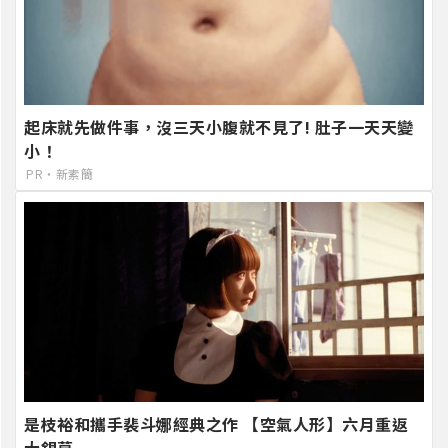
起床就先做件事，沒三天小腹就不見了! 肚子一天天變
小！
PR・新素簡
是枝裕和攜手裴斗娜經典之作 【空氣人形】六月重返
大銀幕