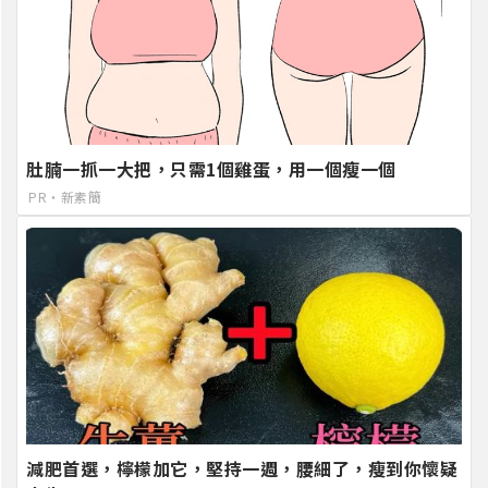
肚腩一抓一大把，只需1個雞蛋，用一個瘦一個
PR・新素簡
減肥首選，檸檬加它，堅持一週，腰細了，瘦到你懷疑