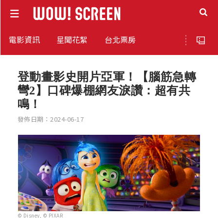
電影資訊
星聞花絮
台北票房
登動畫影史開片亞軍！【腦筋急轉
彎2】口碑爆棚網友淚讚：超有共
鳴！
發佈日期：2024-06-17
© Disney, © PIXAR