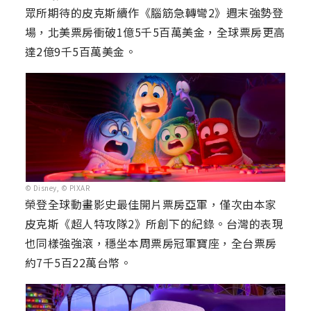
眾所期待的皮克斯續作《腦筋急轉彎2》週末強勢登
場，北美票房衝破1億5千5百萬美金，全球票房更高
達2億9千5百萬美金。
© Disney, © PIXAR
榮登全球動畫影史最佳開片票房亞軍，僅次由本家
皮克斯《超人特攻隊2》所創下的紀錄。台灣的表現
也同樣強強滾，穩坐本周票房冠軍寶座，全台票房
約7千5百22萬台幣。