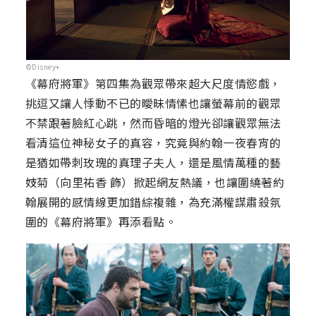
©Disney+
《幕府將軍》第四集為觀眾帶來超大尺度情慾戲，
挑逗又讓人悸動不已的曖昧情愫也讓螢幕前的觀眾
不禁跟著臉紅心跳，然而昏暗的燈光卻讓觀眾無法
看清這位神秘女子的真容，究竟與約翰一夜春宵的
是猶如帶刺玫瑰的真理子夫人，還是風情萬種的藝
妓菊（向里祐香 飾）掀起網友熱議，也讓圍繞著約
翰展開的感情線更加錯綜複雜，為充滿權謀肅殺氛
圍的《幕府將軍》再添看點。