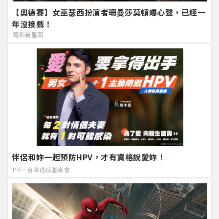
【奧德賽】女巫瑟西扮演者珊曼莎莫頓曝心聲，已經一
年沒接戲！
電影新星聞
伴侶和妳一起預防HPV，才有資格說愛妳！
PR・台灣癌症基金會