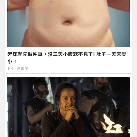
起床就先做件事，沒三天小腹就不見了! 肚子一天天變
小！
PR・新素簡