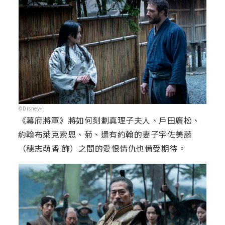
©Disney+
《幕府將軍》將如何刻劃真理子夫人、戶田廣松、
約翰布萊克索恩、菊、還有約翰的妻子宇佐美藤
（穗志萌香 飾）之間的愛恨情仇也備受期待。