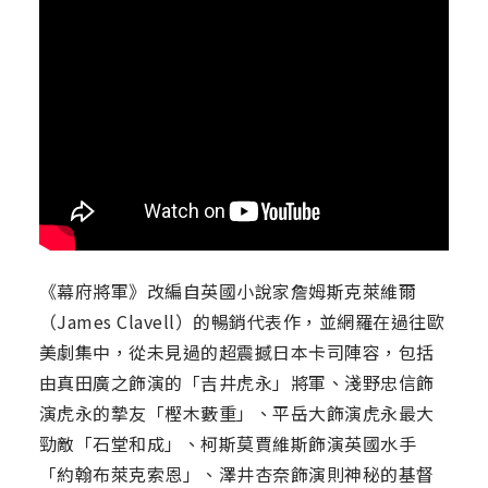
《幕府將軍》改編自英國小說家詹姆斯克萊維爾
（James Clavell）的暢銷代表作，並網羅在過往歐
美劇集中，從未見過的超震撼日本卡司陣容，包括
由真田廣之飾演的「吉井虎永」將軍、淺野忠信飾
演虎永的摯友「樫木藪重」、平岳大飾演虎永最大
勁敵「石堂和成」、柯斯莫賈維斯飾演英國水手
「約翰布萊克索恩」、澤井杏奈飾演則神秘的基督