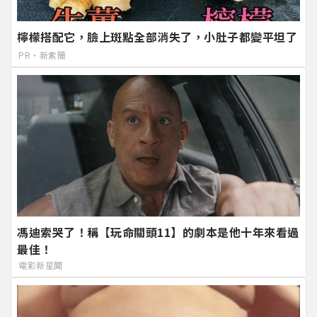
檸檬搭配它，臉上斑點全部消失了，小肚子都變平坦了
PR・新素簡
馮迪索哭了！稱【玩命關頭11】的劇本是他十年來看過
最佳！
電影新星聞