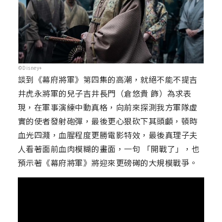
©Disney+
談到《幕府將軍》第四集的高潮，就絕不能不提吉
井虎永將軍的兒子吉井長門（倉悠貴 飾）為求表
現，在軍事演練中動真格，向前來探測我方軍隊虛
實的使者發射砲彈，最後更心狠砍下其頭顱，頓時
血光四濺，血腥程度更勝電影特效，最後真理子夫
人看著面前血肉模糊的畫面，一句 「開戰了」，也
預示著《幕府將軍》將迎來更磅礡的大規模戰爭。