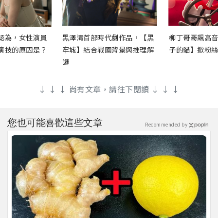
認為，女性演員
黑澤清首部時代劇作品，【黑
柳丁哥哥飆高
演技的原因是？
牢城】結合戰國背景與推理解
子的貓】掀粉
謎
↓ ↓ ↓ 尚有文章，請往下閱讀 ↓ ↓ ↓
您也可能喜歡這些文章
Recommended by