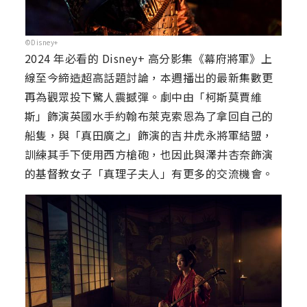
©Disney+
2024 年必看的 Disney+ 高分影集《幕府將軍》上
線至今締造超高話題討論，本週播出的最新集數更
再為觀眾投下驚人震撼彈。劇中由「柯斯莫賈維
斯」飾演英國水手約翰布萊克索恩為了拿回自己的
船隻，與「真田廣之」飾演的吉井虎永將軍結盟，
訓練其手下使用西方槍砲，也因此與澤井杏奈飾演
的基督教女子「真理子夫人」有更多的交流機會。