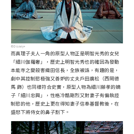
©Disney+
而真理子夫人一角的原型人物正是明智光秀的女兒
「細川伽羅奢」，歷史上明智光秀也的確因為發動
本能寺之變殺害織田信長，全族被誅，有趣的是，
劇中其控制慾極強又善妒的丈夫戶田廣松（西岡德
馬 飾）也同樣符合史實，原型人物為細川藤孝的嫡
子「細川忠興」，性格冷酷剛烈又對妻子有偏執控
制慾的他，歷史上更在得知妻子信奉基督教後，在
盛怒下將侍女的鼻子割下。