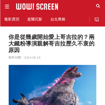
電影資訊
星聞花絮
台北票房
你是從幾歲開始愛上哥吉拉的？兩
大鐵粉導演親解哥吉拉歷久不衰的
原因
發佈日期：2024-03-18