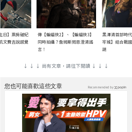
生日】票房破紀
傳【蝙蝠俠2】、【蝙蝠俠3】
黑澤清首部時代
凱文費吉說感覺
同時拍攝？詹姆斯岡恩澄清謠
牢城】結合戰國
言！
謎
↓ ↓ ↓ 尚有文章，請往下閱讀 ↓ ↓ ↓
您也可能喜歡這些文章
Recommended by