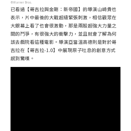
©Warner Bros.
已看過【哥吉拉與金剛：新帝國】的導演山崎貴也
表示，片中最後的大戰超級緊張刺激，相信觀眾在
大銀幕上看了也會很激動，那是兩股超強大力量之
間的鬥爭，有很強大的衝擊力，並且就會了解為何
該去戲院看這種電影。導演亞當溫高德則是對於哥
吉拉在【哥吉拉-1.0】中展現原子吐息的創意方式
感到驚嘆。