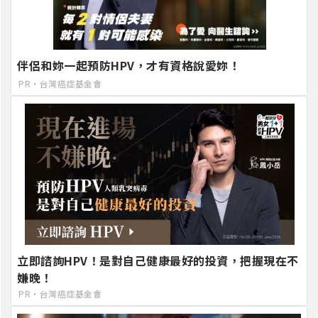
伴侶和妳一起預防HPV，才有資格說愛妳！
PR・台灣癌症基金會
立即諮詢HPV！是對自己健康最好的投資，把握現在不
嫌晚！
PR・台灣癌症基金會