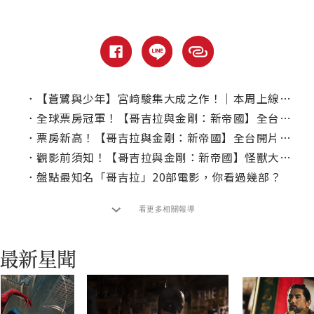
．
【蒼鷺與少年】宮﨑駿集大成之作！｜本周上線、電視首播推薦
．
全球票房冠軍！【哥吉拉與金剛：新帝國】全台票房近9500萬！
．
票房新高！【哥吉拉與金剛：新帝國】全台開片日票房近1600萬
．
觀影前須知！【哥吉拉與金剛：新帝國】怪獸大盤點
．
盤點最知名「哥吉拉」20部電影，你看過幾部？
看更多相關報導