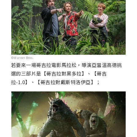
©Warner Bros.
若要來一場哥吉拉電影馬拉松，導演亞當溫高德挑
選的三部片是【哥吉拉對黑多拉】、【哥吉
拉-1.0】、【哥吉拉對戴斯特洛伊亞】；