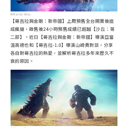
©Warner Bros.
【哥吉拉與金剛：新帝國】上周預售全台開賣後造
成瘋搶，啟售後24小時預售成績已超越【沙丘：第
二部】。近日【哥吉拉與金剛：新帝國】導演亞當
溫高德也和【哥吉拉-1.0】導演山崎貴對談，分享
各自對哥吉拉的熱愛，並解析哥吉拉多年來歷久不
衰的原因。