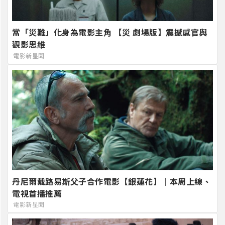
當「災難」化身為電影主角 【災 劇場版】震撼感官與
觀影思維
電影新星聞
丹尼爾戴路易斯父子合作電影【銀蓮花】｜本周上線、
電視首播推薦
電影新星聞