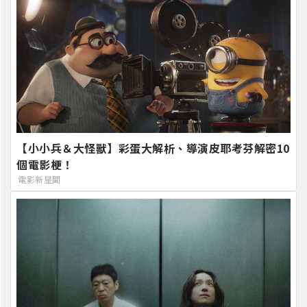
【小小兵＆大怪獸】彩蛋大解析、導演皮耶考芬解密10
個電影梗！
電影新星聞