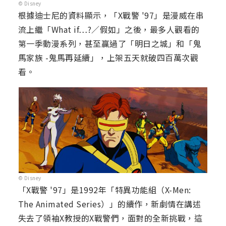
© Disney
根據迪士尼的資料顯示，「X戰警 '97」是漫威在串
流上繼「What if…?／假如」之後，最多人觀看的
第一季動漫系列，甚至贏過了「明日之城」和「鬼
馬家族 -鬼馬再延續」，上架五天就破四百萬次觀
看。
© Disney
「X戰警 '97」是1992年「特異功能組（X-Men:
The Animated Series）」的續作，新劇情在講述
失去了領袖X教授的X戰警們，面對的全新挑戰，這