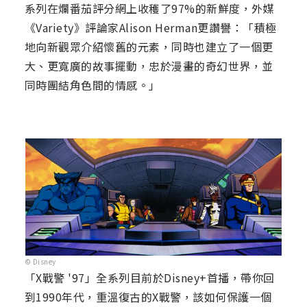
系列在爛番茄評分網上收穫了97%的新鮮度，外媒
《Variety》評論家Alison Herman更讚譽：「積極
地向新觀眾介紹懷舊的元素，同時也建立了一個更
大、更寬廣的故事擺動，忠於漫畫的奇幻世界，並
同時團結角色間的情感。」
© Disney
「X戰警 '97」全系列目前於Disney+首播，帶你回
到1990年代，重溫復古的X戰警，該如何保護一個