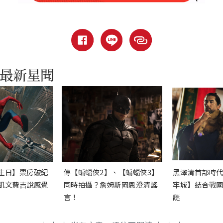
生日】票房破紀
傳【蝙蝠俠2】、【蝙蝠俠3】
黑澤清首部時
凱文費吉說感覺
同時拍攝？詹姆斯岡恩澄清謠
牢城】結合戰
言！
謎