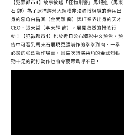
【犯罪都市4】故事敘述「怪物刑警」馬錫道（馬東
石 飾）為了逮捕經營大規模非法賭博組織的傭兵出
身的惡角白昌其（金武烈 飾）與IT業界出身的天才
CEO．張東哲（李東輝 飾），展開激烈的掃蕩行
動！【犯罪都市4】也於近日公布精彩中文預告，預
告中可看到馬東石展現更勝前作的拳拳到肉、一拳
必殺的強烈動作場面，且這次飾演惡角的金武烈狠
勁十足的武打動作也將令觀眾驚呼不已！