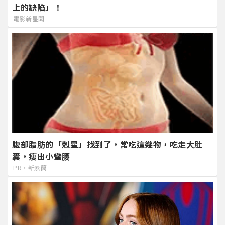
上的缺陷」！
電影新星聞
腹部脂肪的「剋星」找到了，常吃這幾物，吃走大肚
囊，瘦出小蠻腰
PR・新素簡