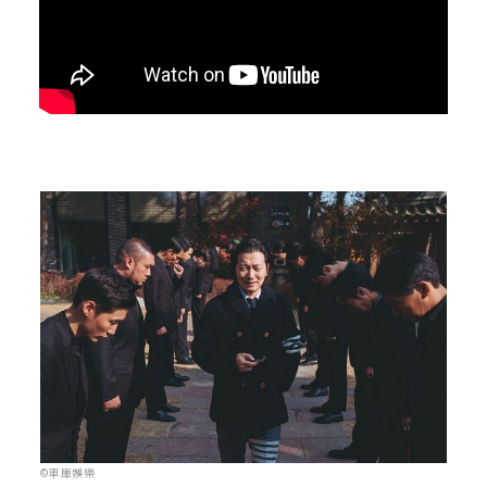
©車庫娛樂