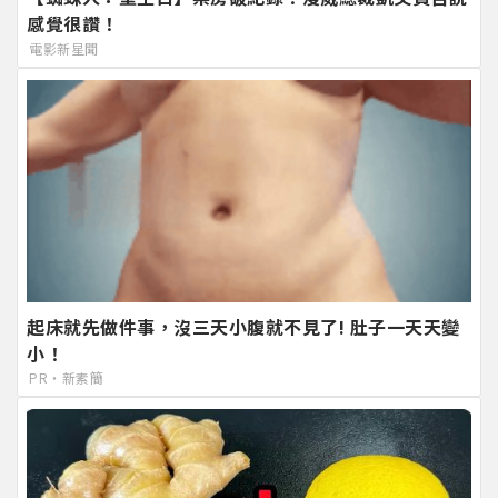
感覺很讚！
電影新星聞
起床就先做件事，沒三天小腹就不見了! 肚子一天天變
小！
PR・新素簡