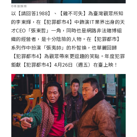
©車庫娛樂
以【請回答1988】、【雞不可失】為臺灣觀眾所知
的李東輝，在【犯罪都市4】中飾演IT業界出身的天
才CEO「張東哲」一角，同時也是網路非法賭博組
織的經營者，是十分陰險的人物。在【犯罪都市】
系列作中扮演「張夷帥」的朴智煥，也華麗回歸
【犯罪都市4】為觀眾帶來更逗趣的笑點。年度犯罪
鉅獻【犯罪都市4】4月26日（週五）在臺上映！