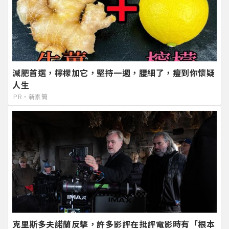
減肥首選，檸檬加它，堅持一週，腰細了，瘦到你懷疑
人生
PR・新素簡
克里斯多夫諾蘭反擊，許多影評在批評電影時有「根本