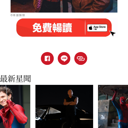
©車庫娛樂