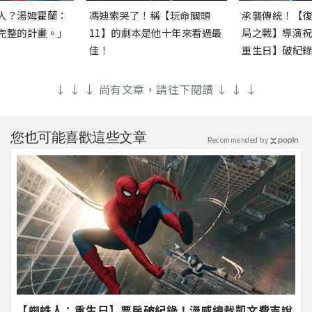
人？湯姆霍蘭：
馮迪索哭了！稱【玩命關頭
承襲傳統！【
完整的計畫。」
11】的劇本是他十年來看過最
局之戰】導演
佳！
重生日】破紀
↓ ↓ ↓ 尚有文章，請往下閱讀 ↓ ↓ ↓
您也可能喜歡這些文章
Recommended by
【蜘蛛人：重生日】票房破紀錄！漫威總裁凱文費吉說