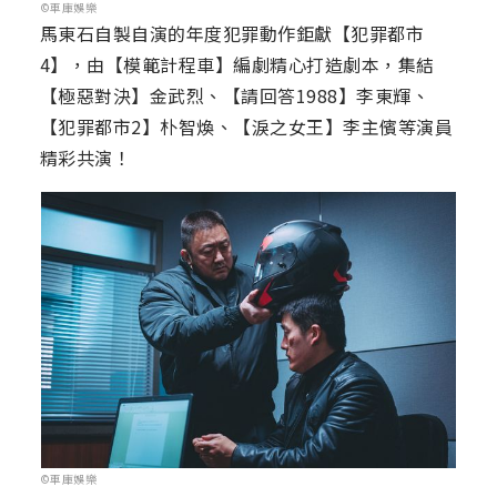
©車庫娛樂
馬東石自製自演的年度犯罪動作鉅獻【犯罪都市
4】，由【模範計程車】編劇精心打造劇本，集結
【極惡對決】金武烈、【請回答1988】李東輝、
【犯罪都市2】朴智煥、【淚之女王】李主儐等演員
精彩共演！
©車庫娛樂