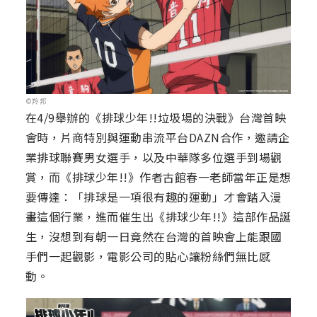
©羚邦
在4/9舉辦的《排球少年!!垃圾場的決戰》台灣首映
會時，片商特別與運動串流平台DAZN合作，邀請企
業排球聯賽男女選手，以及中華隊多位選手到場觀
賞，而《排球少年!!》作者古館春一老師當年正是想
要傳達：「排球是一項很有趣的運動」才會踏入漫
畫這個行業，進而催生出《排球少年!!》這部作品誕
生，沒想到有朝一日竟然在台灣的首映會上能跟國
手們一起觀影，電影公司的貼心讓粉絲們無比感
動。