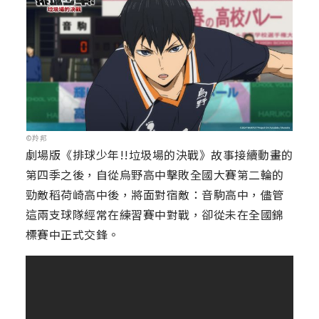
©羚邦
劇場版《排球少年!!垃圾場的決戰》故事接續動畫的
第四季之後，自從烏野高中擊敗全國大賽第二輪的
勁敵稻荷崎高中後，將面對宿敵：音駒高中，儘管
這兩支球隊經常在練習賽中對戰，卻從未在全國錦
標賽中正式交鋒。