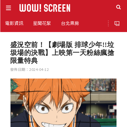
電影資訊
星聞花絮
台北票房
盛況空前！【劇場版 排球少年!!垃
圾場的決戰】上映第一天粉絲瘋搶
限量特典
發佈日期：2024-04-12