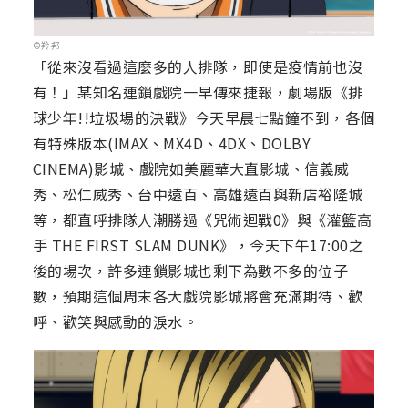
©羚邦
「從來沒看過這麼多的人排隊，即使是疫情前也沒
有！」某知名連鎖戲院一早傳來捷報，劇場版《排
球少年!!垃圾場的決戰》今天早晨七點鐘不到，各個
有特殊版本(IMAX、MX4D、4DX、DOLBY
CINEMA)影城、戲院如美麗華大直影城、信義威
秀、松仁威秀、台中遠百、高雄遠百與新店裕隆城
等，都直呼排隊人潮勝過《咒術迴戰0》與《灌籃高
手 THE FIRST SLAM DUNK》，今天下午17:00之
後的場次，許多連鎖影城也剩下為數不多的位子
數，預期這個周末各大戲院影城將會充滿期待、歡
呼、歡笑與感動的淚水。