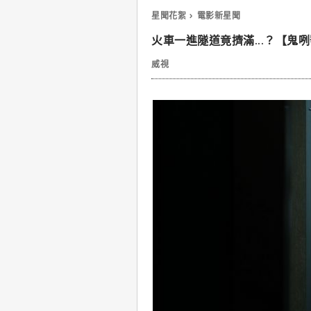
星聞花絮
電影新星聞
火車一進隧道竟擠滿...？【
威視