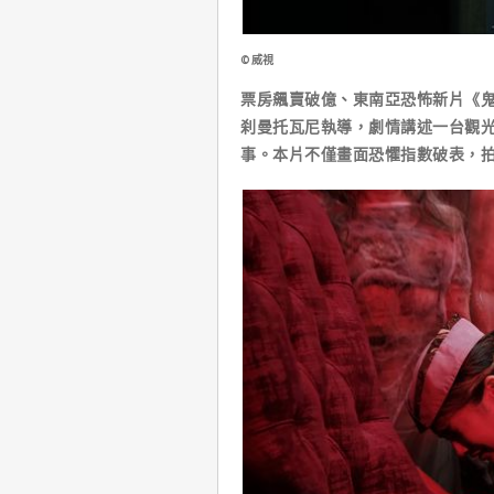
©威視
票房飆賣破億、東南亞恐怖新片《鬼咧號
刹曼托瓦尼執導，劇情講述一台觀
事。本片不僅畫面恐懼指數破表，