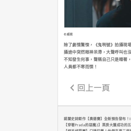
©威視
除了劇情驚悚，《鬼咧號》拍攝現
攝途中突然眼神呆滯，大聲呼叫也
不知發生何事，聲稱自己只是睡著
人員都不寒而慄！
諾蘭史詩鉅作【奧德賽】全新預告發布！I
【穿著Prada的惡魔2】票房大獲成功的