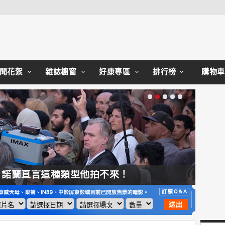
Close
聞花絮
雜誌櫥窗
好康專區
排行榜
購物車
，諾蘭直言這種類型他拍不來！