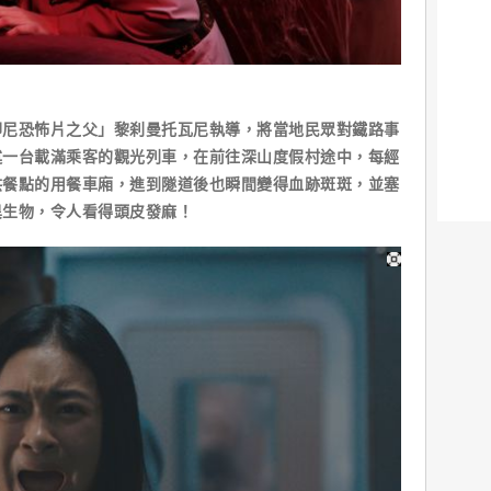
印尼恐怖片之父」黎刹曼托瓦尼執導，將當地民眾對鐵路事
述一台載滿乘客的觀光列車，在前往深山度假村途中，每經
供餐點的用餐車廂，進到隧道後也瞬間變得血跡斑斑，並塞
異生物，令人看得頭皮發麻！