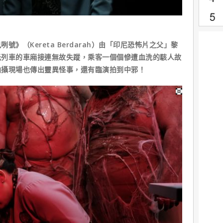
》（Kereta Berdarah）由「印尼恐怖片之父」黎
光列車的車廂接連無故失蹤，乘客一個個慘遭血洗的駭人故
拍攝現場也傳出靈異怪事，還有臨演拍到中邪！