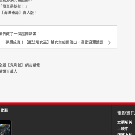
感動落淚大讚超動人
「簡直是胡扯！」
新片【海洋奇緣】真人版！
預告藏了一個超鬧彩蛋！
夢想成真！【魔法壞女巫】雙女主如願演出，激動淚灑鏡頭
全毀【鬼咧號】網友嚇傻
嚇爛百萬人
互動版
電影資訊
本週新片
上映中