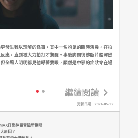
場更發生難以理解的怪事，其中一名扮鬼的臨時演員，在拍
沒反應，直到被大力拍打才驚醒。事後詢問彷彿斷片般渾然
，但全場人明明都見他睜著雙眼，顯然是中邪的症狀令在場
更新日期：2024-05-22
MAX打造神話冒險新巔峰
五大原因？