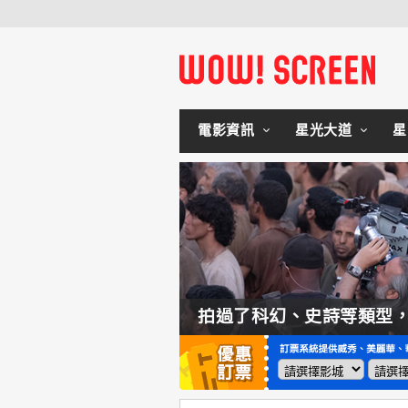
電影資訊
星光大道
星
如何交棒蜘蛛人？湯姆霍蘭：「我們有一個完整的計畫。」
拍過了科幻、史詩等類型