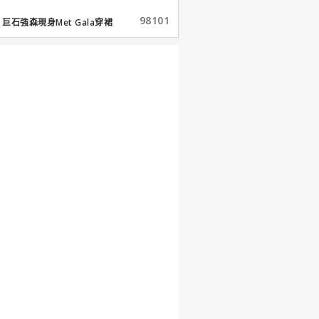
98101
巨石強森現身Met Gala穿裙
子...