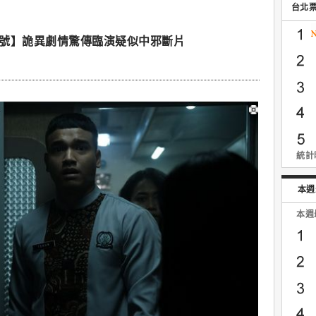
台北
鬼咧號】詭異劇情驚傳臨演疑似中邪斷片
統計時
本週
本週