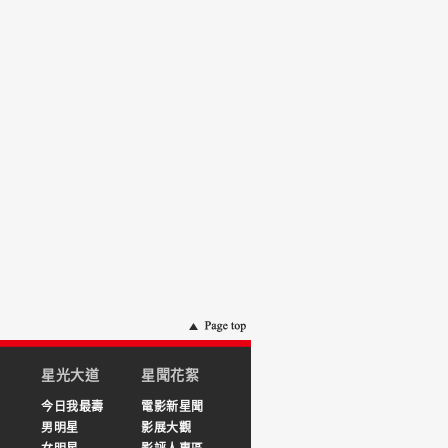
星光大道
星聞花絮
今日我最壽
電影新星聞
男明星
影展大觀