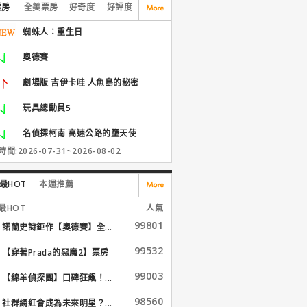
票房
全美票房
好奇度
好評度
蜘蛛人：重生日
奧德賽
劇場版 吉伊卡哇 人魚島的秘密
玩具總動員5
名偵探柯南 高速公路的墮天使
間:2026-07-31~2026-08-02
最HOT
本週推薦
最HOT
人氣
99801
諾蘭史詩鉅作【奧德賽】全...
99532
【穿著Prada的惡魔2】票房
大...
99003
【綿羊偵探團】口碑狂飆！...
98560
社群網紅會成為未來明星？...