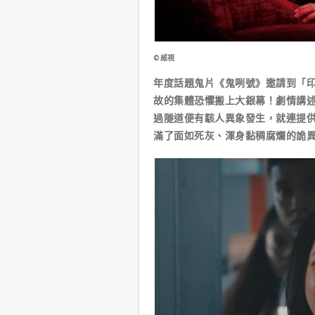
©威視
年度話題鬼片《鬼咧號》邀請到「
故的集體恐懼搬上大銀幕！劇情講
過隧道便有駭人異象發生，就連提
滿了面如死灰、渾身黏稠腐爛的詭