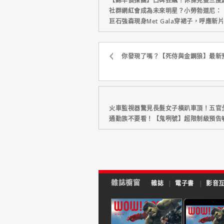
【綿羊偵探團】口碑狂飆！休傑克曼三度
社群網紅會成為未來明星？小勞勃道尼：
巨石強森現身Met Gala穿裙子，呼應
你發現了嗎？【死侍與金鋼狼】最新
火車監視器驚見長髮女子橫趴車頂！五官
通勤族不要看！【鬼咧號】超限制級預告
雜誌櫥窗
雜誌
|
電子書
|
影音