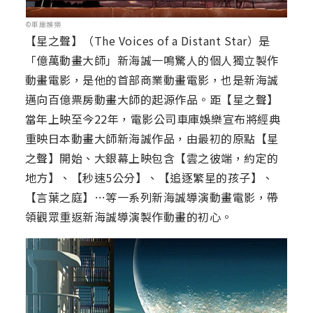
©車庫娛樂
【星之聲】（The Voices of a Distant Star）是
「億萬動畫大師」新海誠一鳴驚人的個人獨立製作
動畫電影，是他的首部商業動畫電影，也是新海誠
邁向百億票房動畫大師的起源作品。距【星之聲】
當年上映至今22年，電影公司車庫娛樂宣布將經典
重映日本動畫大師新海誠作品，由最初的原點【星
之聲】開始、大銀幕上映包含【雲之彼端，約定的
地方】、【秒速5公分】、【追逐繁星的孩子】、
【言葉之庭】…等一系列新海誠導演動畫電影，帶
領觀眾重返新海誠導演製作動畫的初心。