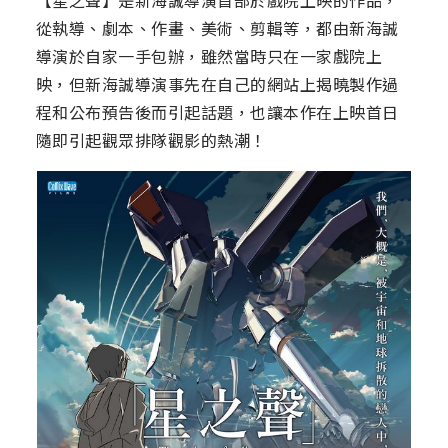
【星之聲】是新海誠導演首部於戲院上映的作品，
從執導、劇本、作畫、美術、剪輯等，都由新海誠
導演於自家一手包辦，雖然當時只在一家戲院上
映，但新海誠導演事先在自己的網站上揭曉製作過
程和公布預告後而引起話題，也讓本作在上映首日
隨即引起觀眾排隊觀影的熱潮！