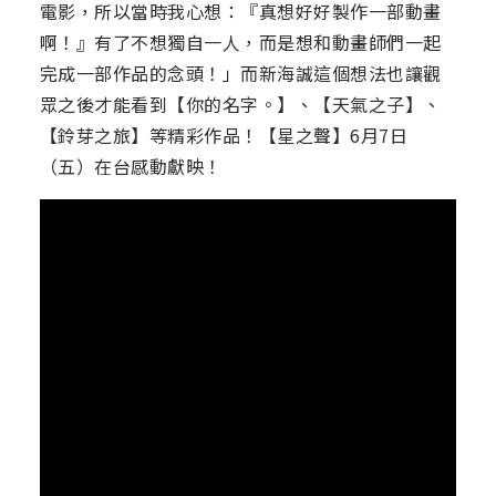
電影，所以當時我心想：『真想好好製作一部動畫
啊！』有了不想獨自一人，而是想和動畫師們一起
完成一部作品的念頭！」而新海誠這個想法也讓觀
眾之後才能看到【你的名字。】、【天氣之子】、
【鈴芽之旅】等精彩作品！【星之聲】6月7日
（五）在台感動獻映！