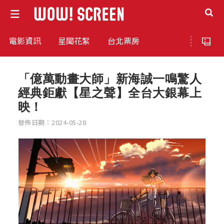
電影資訊
星聞花絮
台北票房
「億萬動畫大師」新海誠一鳴驚人
經典鉅獻【星之聲】全台大銀幕上
映！
發佈日期：2024-05-28