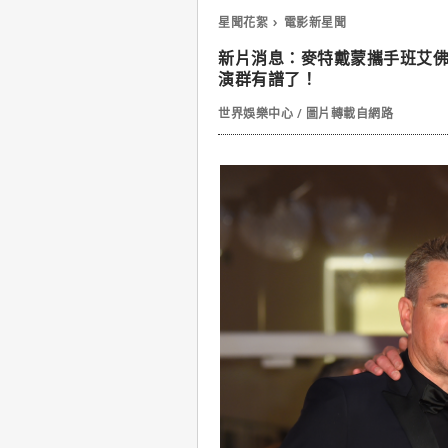
星聞花絮
電影新星聞
新片消息：麥特戴蒙攜手班艾佛列
演群有譜了！
世界娛樂中心 / 圖片轉載自網路