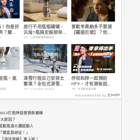
陷！你是好
旅行不用瓶瓶罐罐，
曾勸李奧納多不要接
男？關鍵
汎倫1瓶搞定臉部保
【鐵達尼號】？他
養！
說：「沒人在乎船上
會
PR・三得利健康網路商店
是誰」
這瓶，氣
滑雪行程自己安排太
伴侶和妳一起預防
繁瑣？全包式滑雪假
HPV，才有資格說愛
期：出門即雪場，一
妳！
路商店
PR・Club Med Taiwan
PR・台灣癌症基金會
價全包不怕預算爆
Recommended by
表！
MAX打造神話冒險新巔峰
五大原因？
感動落淚大讚超動人
「簡直是胡扯！」
新片【海洋奇緣】真人版！