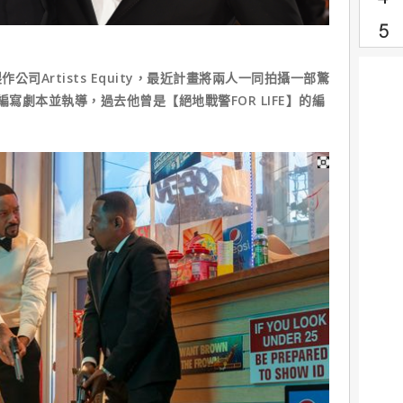
司Artists Equity，最近計畫將兩人一同拍攝一部驚
編寫劇本並執導，過去他曾是【絕地戰警FOR LIFE】的編
。