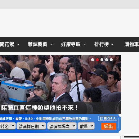
Close
聞花絮
雜誌櫥窗
好康專區
排行榜
購物車
，諾蘭直言這種類型他拍不來！