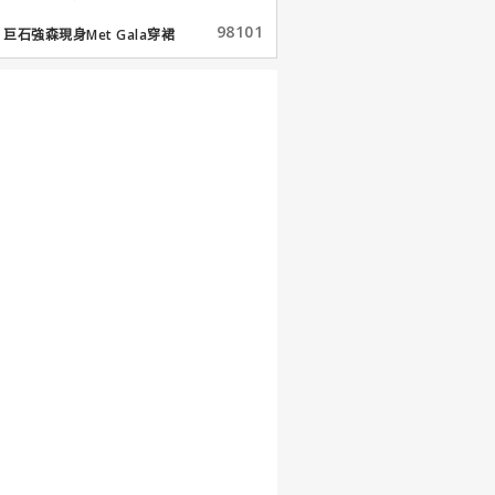
98101
巨石強森現身Met Gala穿裙
子...