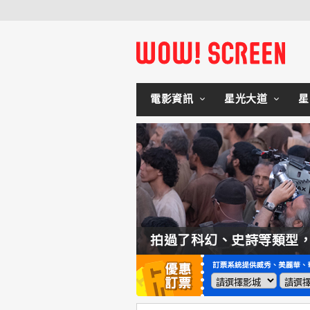
電影資訊
星光大道
星
如何交棒蜘蛛人？湯姆霍蘭：「我們有一個完整的計畫。」
拍過了科幻、史詩等類型