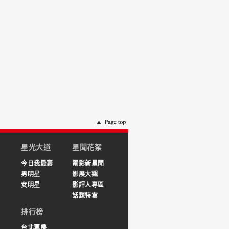
星光大道
星聞花絮
今日我最壽
電影新星聞
男明星
影展大觀
女明星
影評人專區
話題特寫
排行榜
台北票房