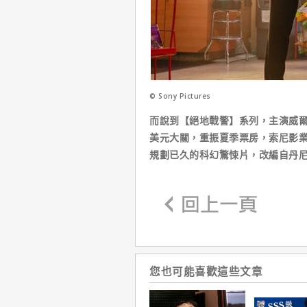
© Sony Pictures
而說到【絕地戰警】系列，主演威
美元大關，重振夏季票房，索尼影業也
規劃已久的科幻驚悚片，改編自丹尼爾
您也可能喜歡這些文章