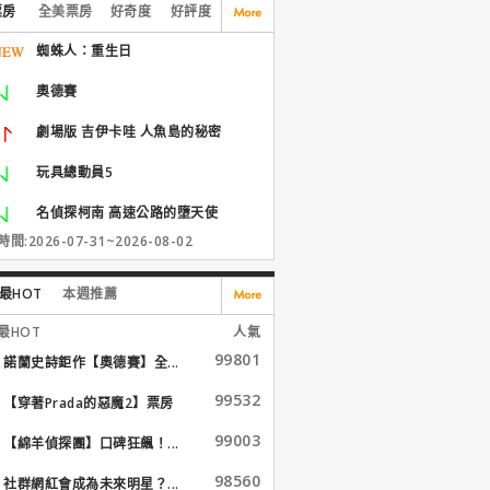
票房
全美票房
好奇度
好評度
蜘蛛人：重生日
奧德賽
劇場版 吉伊卡哇 人魚島的秘密
玩具總動員5
名偵探柯南 高速公路的墮天使
間:2026-07-31~2026-08-02
最HOT
本週推薦
最HOT
人氣
99801
諾蘭史詩鉅作【奧德賽】全...
99532
【穿著Prada的惡魔2】票房
大...
99003
【綿羊偵探團】口碑狂飆！...
98560
社群網紅會成為未來明星？...