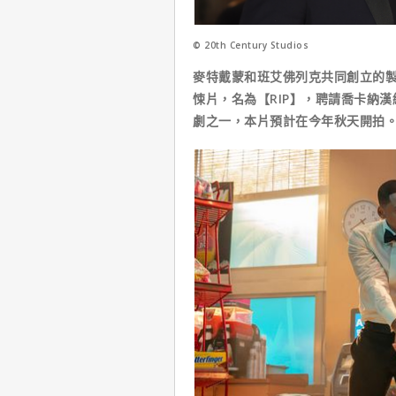
© 20th Century Studios
麥特戴蒙和班艾佛列克共同創立的製作公
悚片，名為【RIP】，聘請喬卡納漢
劇之一，本片預計在今年秋天開拍