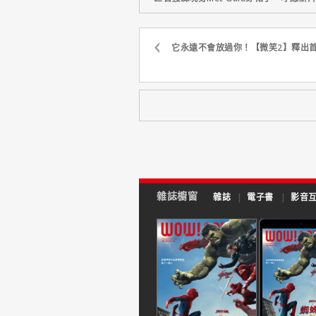
它永遠不會放過你！【微笑2】釋出
雜誌櫥窗
雜誌
|
電子書
|
影音