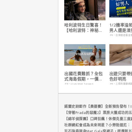
哈利波特生日驚喜！
1/2機率淪
【哈利波特：神秘的
男人還是渣
魔法石】25週年限定
在這
PR・台灣癌症基金
1週重返大銀幕
出國花費難抓？全包
出遊只要帶
式海島假期，一價搞
色好明亮
定食宿玩樂，省錢更
PR・Club Med Taiwan
PR・三得利健康網
省心！
諾蘭史詩鉅作【奧德賽】全新預告發布！I
【穿著Prada的惡魔2】票房大獲成功的
【綿羊偵探團】口碑狂飆！休傑克曼三度
社群網紅會成為未來明星？小勞勃道尼：
巨石強森現身Met Gala穿裙子，呼應