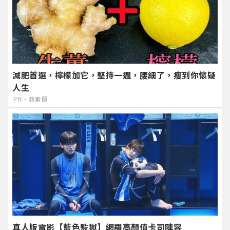
減肥首選，檸檬加它，堅持一週，腰細了，瘦到你懷疑
人生
PR・新素簡
真人版電影【藍色監獄】網羅高顏值卡司陣容