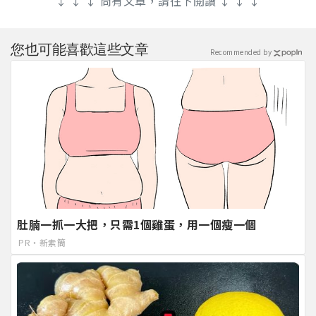
↓ ↓ ↓ 尚有文章，請往下閱讀 ↓ ↓ ↓
您也可能喜歡這些文章
Recommended by
肚腩一抓一大把，只需1個雞蛋，用一個瘦一個
PR・新素簡