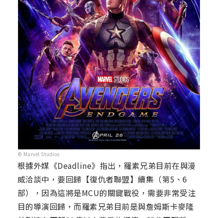
© Marvel Studios
根據外媒《Deadline》指出，羅素兄弟目前在與漫
威洽談中，要回歸【復仇者聯盟】續集（第5、6
部），因為這將是MCU的關鍵戰役，需要非常受注
目的導演回歸，而羅素兄弟目前是與詹姆斯卡麥隆