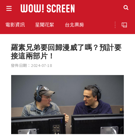
電影資訊
星聞花絮
台北票房
羅素兄弟要回歸漫威了嗎？預計要
接這兩部片！
發佈日期：2024-07-18