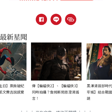
生日】票房破紀
傳【蝙蝠俠2】、【蝙蝠俠3】
黑澤清首部時
凱文費吉說感覺
同時拍攝？詹姆斯岡恩澄清謠
牢城】結合戰
言！
謎