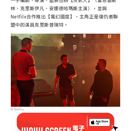
一手編劇、導演、監製包辦【灰影人】（雷恩葛斯
林、克里斯伊凡、安娜德哈瑪斯主演），並與
Netfilx合作推出【電幻國度】，主角正是復仇者聯
盟中的演員克里斯普瑞特。
© Netflix