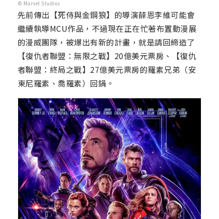
© Marvel Studios
先前傳出【死侍與金鋼狼】的導演薛恩李維可能會
繼續執導MCU作品，不過現在正在忙著布置動漫展
的漫威團隊，被爆出有新的計畫，就是請回締造了
【復仇者聯盟：無限之戰】20億美元票房、【復仇
者聯盟：終局之戰】27億美元票房的羅素兄弟（安
東尼羅素、喬羅素）回鍋。