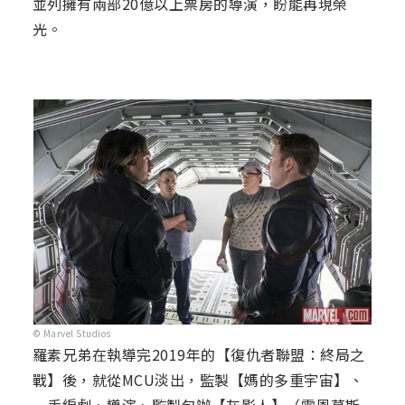
並列擁有兩部20億以上票房的導演，盼能再現榮
光。
© Marvel Studios
羅素兄弟在執導完2019年的【復仇者聯盟：終局之
戰】後，就從MCU淡出，監製【媽的多重宇宙】、