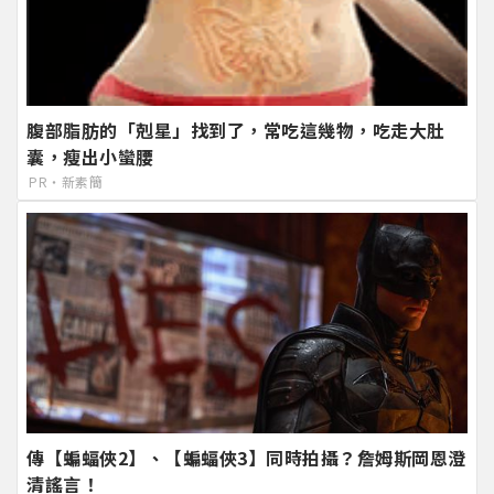
腹部脂肪的「剋星」找到了，常吃這幾物，吃走大肚
囊，瘦出小蠻腰
PR・新素簡
傳【蝙蝠俠2】、【蝙蝠俠3】同時拍攝？詹姆斯岡恩澄
清謠言！