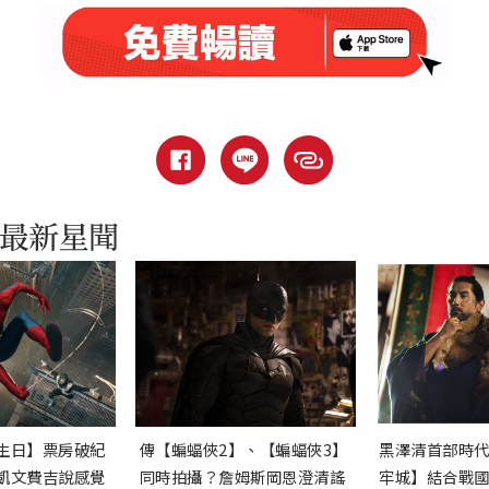
生日】票房破紀
傳【蝙蝠俠2】、【蝙蝠俠3】
黑澤清首部時
凱文費吉說感覺
同時拍攝？詹姆斯岡恩澄清謠
牢城】結合戰