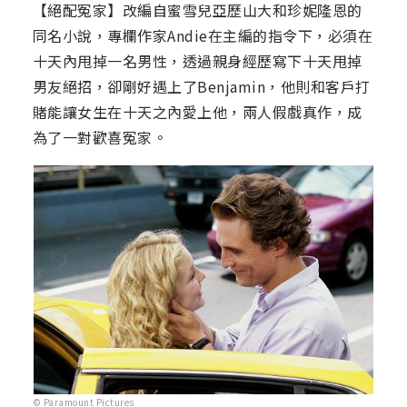
【絕配冤家】改編自蜜雪兒亞歷山大和珍妮隆恩的
同名小說，專欄作家Andie在主編的指令下，必須在
十天內甩掉一名男性，透過親身經歷寫下十天甩掉
男友絕招，卻剛好遇上了Benjamin，他則和客戶打
賭能讓女生在十天之內愛上他，兩人假戲真作，成
為了一對歡喜冤家。
© Paramount Pictures