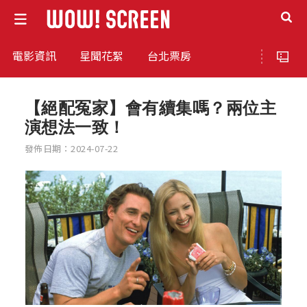
電影資訊
星聞花絮
台北票房
【絕配冤家】會有續集嗎？兩位主
演想法一致！
發佈日期：2024-07-22