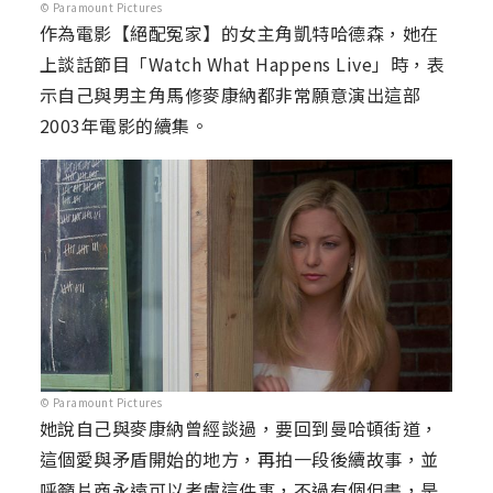
© Paramount Pictures
作為電影【絕配冤家】的女主角凱特哈德森，她在
上談話節目「Watch What Happens Live」時，表
示自己與男主角馬修麥康納都非常願意演出這部
2003年電影的續集。
© Paramount Pictures
她說自己與麥康納曾經談過，要回到曼哈頓街道，
這個愛與矛盾開始的地方，再拍一段後續故事，並
呼籲片商永遠可以考慮這件事，不過有個但書，是