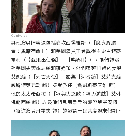
©Universal
其他演員陣容還包括麥坎西黛維斯（【魔鬼終結
者：黑暗宿命】）和美國演員工會獎得主史古特麥
奈利（【亞果出任務】、【噤界II】），他們飾演一
對美國夫妻露易絲和班道頓，他們帶著11歲的女兒
艾妮絲（【死亡天使】、影集【河谷鎮】艾莉克絲
威斯特萊弗勒 飾）接受派仔（詹姆斯麥艾維 飾），
他的太太希亞拉（【冰與火之歌：權力遊戲】艾琳
佛朗西絲 飾）以及他們鬼鬼祟祟的聾啞兒子安特
（新進演員丹霍夫 飾）的邀請一起共度週末假期。