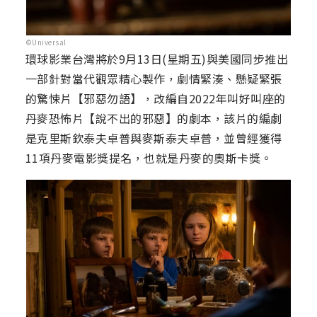
©Universal
環球影業台灣將於9月13日(星期五)與美國同步推出
一部針對當代觀眾精心製作，劇情緊湊、懸疑緊張
的驚悚片【邪惡勿語】，改編自2022年叫好叫座的
丹麥恐怖片【說不出的邪惡】的劇本，該片的編劇
是克里斯欽泰夫卓普與麥斯泰夫卓普，並曾經獲得
11項丹麥電影獎提名，也就是丹麥的奧斯卡獎。