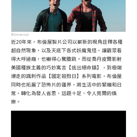
©Universal
近20年來，布倫屋製片公司以嶄新的視角詮釋各種
超自然現象，以及天底下各式妖魔鬼怪，讓觀眾看
得大呼過癮，也嚇得心驚膽跳。而從喬丹皮爾影射
美國種族主義的巧妙寓言【逃出絕命鎮】，到極端
爆走的諷刺作品【國定殺戮日】系列電影，布倫屋
同時也拓展了恐怖片的疆界，將生活中的緊繃和日
常，轉化為發人省思、話題十足、令人莞爾的娛
樂。