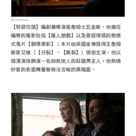
©Universal
【邪惡勿語】編劇兼導演是詹姆士瓦金斯，他擔任
編導的電影包括【獵人遊戲】以及曾經得獎的歌德
式鬼片【顫慄黑影】；本片由英國金像獎得主詹姆
斯麥艾維（【分裂】、【異裂】）領銜主演，他以
精湛演技飾演一名帥氣迷人的莊園男主人，他熱情
好客的表面掩蓋著無法言喻的黑暗面。