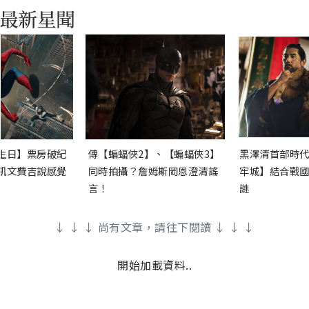
生日】票房破紀
傳【蝙蝠俠2】、【蝙蝠俠3】
黑澤清首部時代
凱文費吉說感覺
同時拍攝？詹姆斯岡恩澄清謠
牢城】結合戰國
言！
謎
↓ ↓ ↓ 尚有文章，請往下閱讀 ↓ ↓ ↓
開始加載資料..