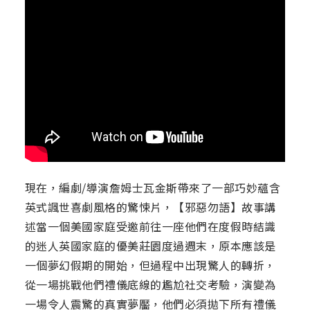
現在，編劇/導演詹姆士瓦金斯帶來了一部巧妙蘊含
英式諷世喜劇風格的驚悚片，【邪惡勿語】故事講
述當一個美國家庭受邀前往一座他們在度假時結識
的迷人英國家庭的優美莊園度過週末，原本應該是
一個夢幻假期的開始，但過程中出現驚人的轉折，
從一場挑戰他們禮儀底線的尷尬社交考驗，演變為
一場令人震驚的真實夢靨，他們必須拋下所有禮儀