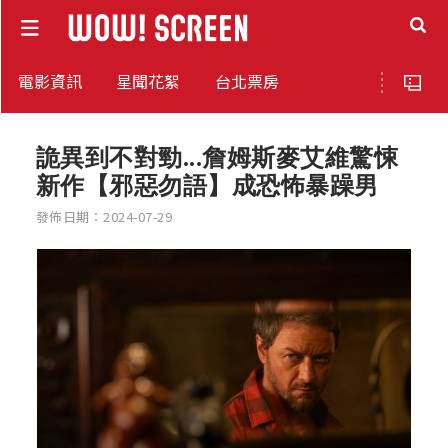
電影資訊
星聞花絮
台北票房
詭異到不對勁...詹姆斯麥艾維驚悚
新作【邪惡勿語】成恐怖暴躁男
發佈日期：2024-07-29