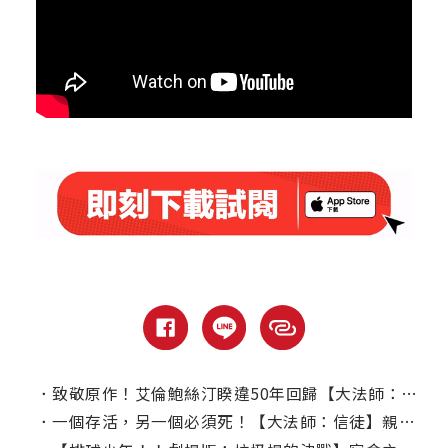
．
致敬原作！艾倫鮑絲汀睽違50年回歸【大法師：信徒】透露接演原因
．
一個存活，另一個必須死！【大法師：信徒】親眼見證邪惡新篇章