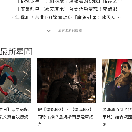
．
【排球少年！！劇場版：垃圾場的決戰】宿命之戰夢幻開打！｜本周上線、電視首播推薦
．
【魔鬼剋星：冰天凍地】台美票房雙冠！麥肯娜葛瑞絲甜美造型驚艷各國紅毯
．
無違和！台北101驚喜現身【魔鬼剋星：冰天凍地】海報
看更多相關報導
生日】票房破紀
傳【蝙蝠俠2】、【蝙蝠俠3】
黑澤清首部時代
凱文費吉說感覺
同時拍攝？詹姆斯岡恩澄清謠
牢城】結合戰國
言！
謎