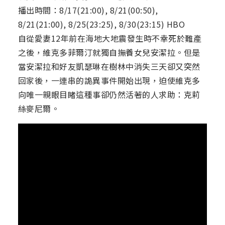
播出時間：8/17(21:00), 8/21(00:50),
8/21(21:00), 8/25(23:25), 8/30(23:15) HBO
自從愛妻12年前在海地大地震發生時不幸死於難產
之後，維克多菲爾汀就獨自撫養女兒安潔拉。但是
當安潔拉和好友凱瑟琳在樹林中消失三天卻又突然
回家後，一連串的詭異事件開始出現，迫使維克多
向唯一親眼目睹這種事卻仍然活著的人求助：克莉
絲麥尼爾。