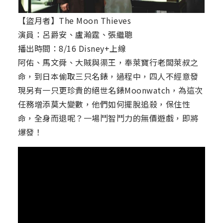
【盜月者】The Moon Thieves
演員：呂爵安、盧瀚霆、張繼聰
播出時間：8/16 Disney+上線
阿佑、馬文舜、大賊與渠王，奉萊寶行老闆萊叔之
命，到日本偷取三只名錶，過程中，四人不經意發
現另有一只更珍貴的絕世名錶Moonwatch，為這次
任務增添莫大變數，他們如何擺脫追殺，保住性
命，全身而退呢？一場鬥智鬥力的無價遊戲，即將
爆發！